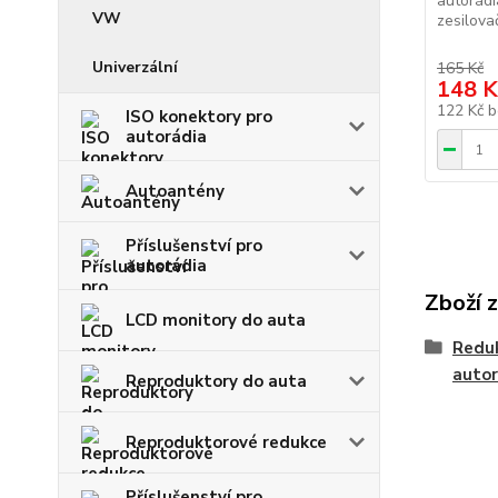
autorádi
VW
zesilova
Univerzální
165 Kč
148 K
122 Kč
b
ISO konektory pro
autorádia
Autoantény
Příslušenství pro
autorádia
Zboží 
LCD monitory do auta
Reduk
autor
Reproduktory do auta
Reproduktorové redukce
Příslušenství pro