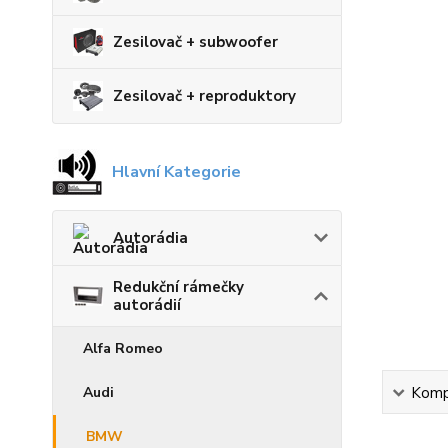
Zesilovač + subwoofer
Zesilovač + reproduktory
Hlavní Kategorie
Autorádia
Redukční rámečky
autorádií
Alfa Romeo
Audi
Kompl
BMW