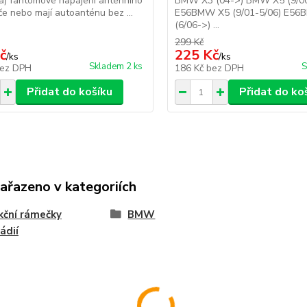
a) fantomové napájení anténního
BMW X3 (04->) BMW X5 (9/00
če nebo mají autoanténu bez ...
E56BMW X5 (9/01-5/06) E56
(6/06->) ...
299 Kč
č
225 Kč
/
ks
/
ks
Skladem 2 ks
S
ez DPH
186 Kč
bez DPH
Přidat do košíku
Přidat do ko
zařazeno v kategoriích
ční rámečky
BMW
ádií