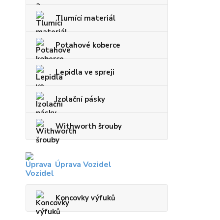
Tlumící materiál
Potahové koberce
Lepidla ve spreji
Izolační pásky
Withworth šrouby
Úprava Vozidel
Koncovky výfuků