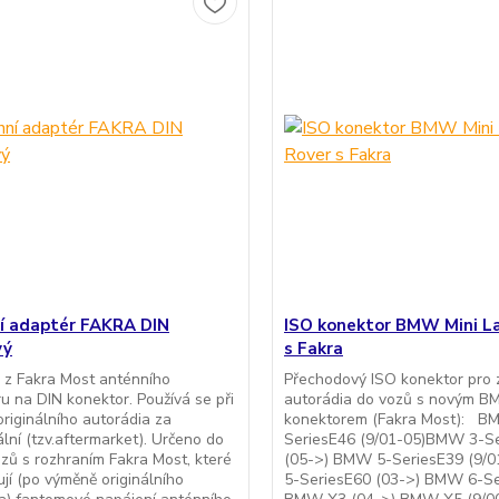
í adaptér FAKRA DIN
ISO konektor BMW Mini L
vý
s Fakra
 z Fakra Most anténního
Přechodový ISO konektor pro 
u na DIN konektor. Používá se při
autorádia do vozů s novým 
riginálního autorádia za
konektorem (Fakra Most): B
ální (tzv.aftermarket). Určeno do
SeriesE46 (9/01-05)BMW 3-S
zů s rozhraním Fakra Most, které
(05->) BMW 5-SeriesE39 (9/
jí (po výměně originálního
5-SeriesE60 (03->) BMW 6-Se