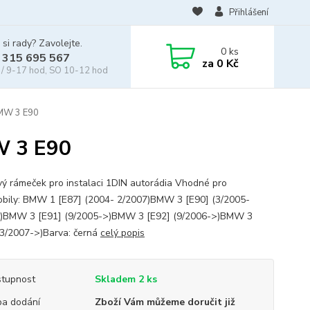
Přihlášení
 si rady? Zavolejte.
0
ks
 315 695 567
za
0 Kč
/ 9-17 hod, SO 10-12 hod
MW 3 E90
W 3 E90
vý rámeček pro instalaci 1DIN autorádia Vhodné pro
bily: BMW 1 [E87] (2004- 2/2007)BMW 3 [E90] (3/2005-
)BMW 3 [E91] (9/2005->)BMW 3 [E92] (9/2006->)BMW 3
(3/2007->)Barva: černá
celý popis
tupnost
Skladem 2 ks
a dodání
Zboží Vám můžeme doručit již