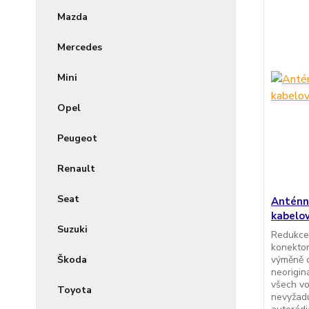
Mazda
Mercedes
Mini
Opel
Peugeot
Renault
Seat
Anténn
kabelo
Suzuki
Redukce
konektor
Škoda
výměně o
neorigin
všech vo
Toyota
nevyžadu