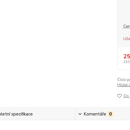
Cen
Uše
25
210
Číslo p
Hlídat 
Do 
etní specifikace
Komentáře
0