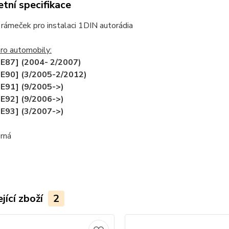
tní specifikace
rámeček pro instalaci 1DIN autorádia
ro automobily:
E87] (2004- 2/2007)
E90] (3/2005-2/2012)
E91] (9/2005->)
E92] (9/2006->)
E93] (3/2007->)
rná
jící zboží
2