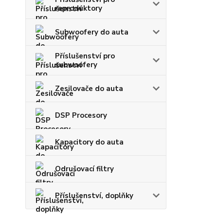
reproduktory
Subwoofery do auta
Příslušenství pro
subwoofery
Zesilovače do auta
DSP Procesory
Kapacitory do auta
Odrušovací filtry
Příslušenství, doplňky