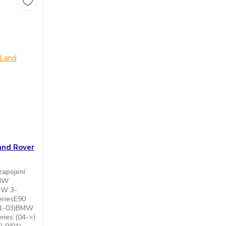
and Rover
zapojení
BMW
MW 3-
eriesE90
01-03)BMW
ries (04->)