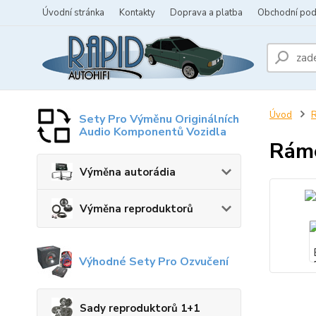
Úvodní stránka
Kontakty
Doprava a platba
Obchodní po
Úvod
R
Sety Pro Výměnu Originálních
Audio Komponentů Vozidla
Rám
Výměna autorádia
Výměna reproduktorů
Výhodné Sety Pro Ozvučení
Sady reproduktorů 1+1