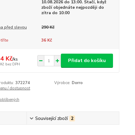
10.08.2026 do 13:00. Stačí, když
zboží objednáte nejpozději do
zítra do 10:00
a před slevou
290 Kč
tříte
36 Kč
4 Kč
/
ks
Přidat do košíku
 Kč
bez DPH
roduktu:
372274
Výrobce:
Dorro
cenu / dostupnost
oblíbených
Související zboží
2