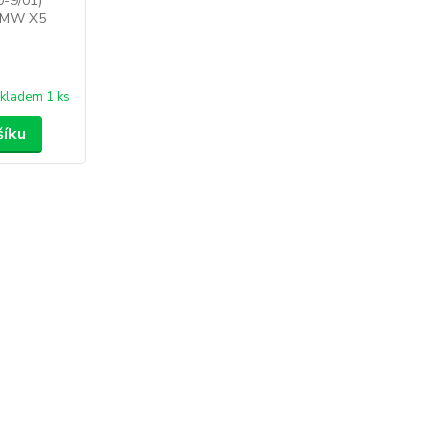
-9/01)
BMW X5
kladem 1 ks
šíku