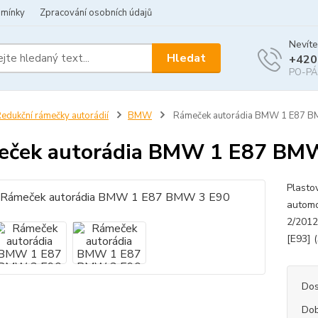
dmínky
Zpracování osobních údajů
Nevíte
Hledat
+420
PO-PÁ 
edukční rámečky autorádií
BMW
Rámeček autorádia BMW 1 E87 B
eček autorádia BMW 1 E87 BM
Plasto
automo
2/2012
[E93] 
Dos
Dob