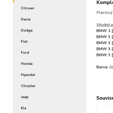
Komple
Citroen
Plastový 
Dacia
Vhodné p
Dodge
BMW 1 [
BMW 3 [
Fiat
BMW 3 [
BMW 3 [
Ford
BMW 3 [
Honda
Barva:
če
Hyundai
Chrysler
Jeep
Souvise
Kia