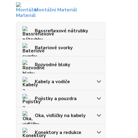
Montážní Materiál
Bassreflexové nátrubky
Bateriové svorky
Rozvodné bloky
Kabely a vodiče
Pojistky a pouzdra
Oka, vidličky na kabely
Konektory a redukce