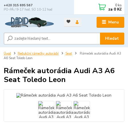
0
ks
+420 315 695 567
za
0 Kč
PO-PÁ / 9-17 hod, SO 10-12 hod
Menu
Hledat
Úvod
Redukční rámečky autorádií
Seat
Rámeček autorádia Audi A3
A6 Seat Toledo Leon
Rámeček autorádia Audi A3 A6
Seat Toledo Leon