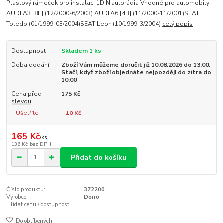
Plastový rámeček pro instalaci 1DIN autorádia Vhodné pro automobily:
AUDI A3 [8L] (12/2000-6/2003) AUDI A6 [4B] (11/2000-11/2001)SEAT
Toledo (01/1999-03/2004)SEAT Leon (10/1999-3/2004)
celý popis
Dostupnost
Skladem 1 ks
Doba dodání
Zboží Vám můžeme doručit již 10.08.2026 do 13:00.
Stačí, když zboží objednáte nejpozději do zítra do
10:00
Cena před
175 Kč
slevou
Ušetříte
10 Kč
165 Kč
/
ks
136 Kč
bez DPH
Přidat do košíku
Číslo produktu:
372200
Výrobce:
Dorro
Hlídat cenu / dostupnost
Do oblíbených