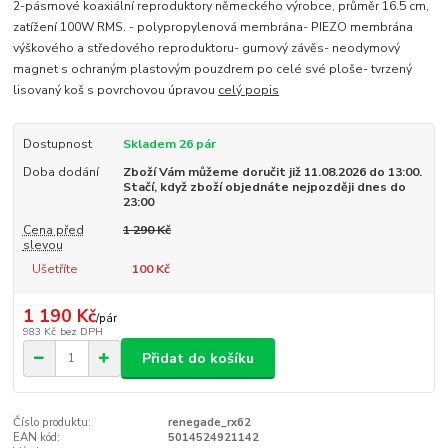
2-pásmové koaxiální reproduktory německého výrobce, průměr 16.5 cm,
zatížení 100W RMS. - polypropylenová membrána- PIEZO membrána
výškového a středového reproduktoru- gumový závěs- neodymový
magnet s ochraným plastovým pouzdrem po celé své ploše- tvrzený
lisovaný koš s povrchovou úpravou
celý popis
Dostupnost
Skladem 26 pár
Doba dodání
Zboží Vám můžeme doručit již 11.08.2026 do 13:00.
Stačí, když zboží objednáte nejpozději dnes do
23:00
Cena před
1 290 Kč
slevou
Ušetříte
100 Kč
1 190 Kč
/
pár
983 Kč
bez DPH
Přidat do košíku
Číslo produktu:
renegade_rx62
EAN kód:
5014524921142