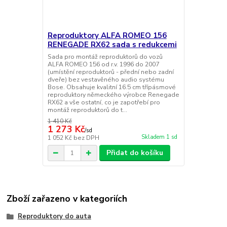
Reproduktory ALFA ROMEO 156
RENEGADE RX62 sada s redukcemi
Sada pro montáž reproduktorů do vozů
ALFA ROMEO 156 od r.v. 1996 do 2007
(umístění reproduktorů - přední nebo zadní
dveře) bez vestavěného audio systému
Bose. Obsahuje kvalitní 16.5 cm třípásmové
reproduktory německého výrobce Renegade
RX62 a vše ostatní, co je zapotřebí pro
montáž reproduktorů do t...
1 410 Kč
1 273 Kč
/
sd
Skladem 1 sd
1 052 Kč
bez DPH
Přidat do košíku
Zboží zařazeno v kategoriích
Reproduktory do auta