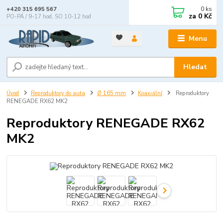
0
ks
+420 315 695 567
za
0 Kč
PO-PÁ / 9-17 hod, SO 10-12 hod
Menu
Hledat
Úvod
Reproduktory do auta
Ø 165 mm
Koaxiální
Reproduktory
RENEGADE RX62 MK2
Reproduktory RENEGADE RX62
MK2