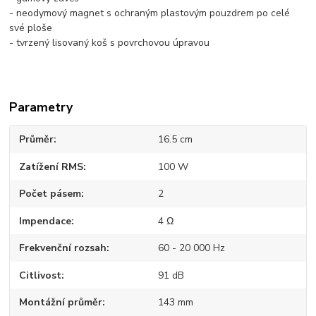
- neodymový magnet s ochraným plastovým pouzdrem po celé
své ploše
- tvrzený lisovaný koš s povrchovou úpravou
Parametry
Průměr
16.5 cm
Zatížení RMS
100 W
Počet pásem
2
Impendace
4 Ω
Frekvenční rozsah
60 - 20 000 Hz
Citlivost
91 dB
Montážní průměr
143 mm