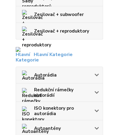
Zesilovač + subwoofer
Zesilovač + reproduktory
Hlavní Kategorie
Autorádia
Redukční rámečky
autorádií
ISO konektory pro
autorádia
Autoantény