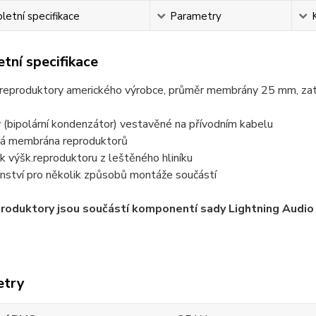
etní specifikace
Parametry
tní specifikace
reproduktory amerického výrobce, průměr membrány 25 mm, za
 (bipolární kondenzátor) vestavěné na přívodním kabelu
vá membrána reproduktorů
 výšk.reproduktoru z leštěného hliníku
enství pro několik způsobů montáže součástí
produktory jsou součástí komponentí sady Lightning Audi
etry