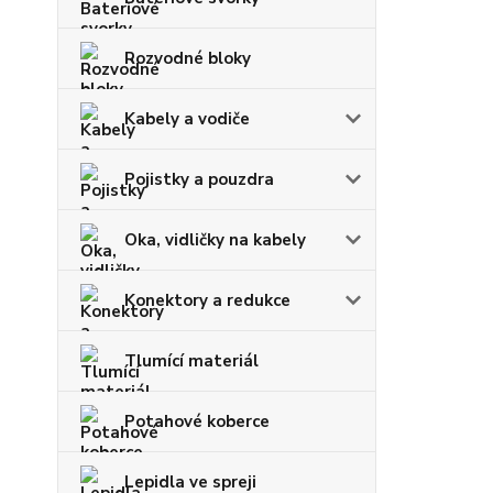
Rozvodné bloky
Kabely a vodiče
Pojistky a pouzdra
Oka, vidličky na kabely
Konektory a redukce
Tlumící materiál
Potahové koberce
Lepidla ve spreji