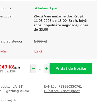
tupnost
Skladem 1 pár
a dodání
Zboží Vám můžeme doručit již
11.08.2026 do 13:00. Stačí, když
zboží objednáte nejpozději dnes
do 23:00
a před slevou
1 099 Kč
tříte
50 Kč
049 Kč
/
pár
Přidat do košíku
 Kč
bez DPH
roduktu:
LA-1T
EAN kód:
712660330761
e:
Lightning Audio
Hlídat cenu / dostupnost
oblíbených