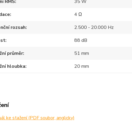
ení RMS
35 W
dace
4 Ω
nční rozsah
2.500 - 20.000 Hz
ost
88 dB
žní průměr
51 mm
žní hloubka
20 mm
žení
l ke stažení (PDF soubor, anglicky)