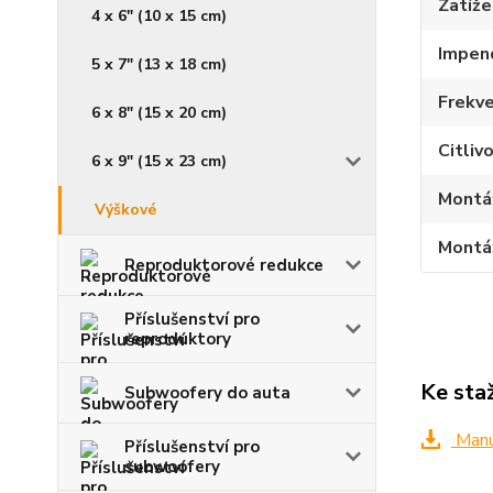
Zatíž
4 x 6" (10 x 15 cm)
Impen
5 x 7" (13 x 18 cm)
Frekve
6 x 8" (15 x 20 cm)
Citliv
6 x 9" (15 x 23 cm)
Montá
Výškové
Montá
Reproduktorové redukce
Příslušenství pro
reproduktory
Ke sta
Subwoofery do auta
Manuá
Příslušenství pro
subwoofery