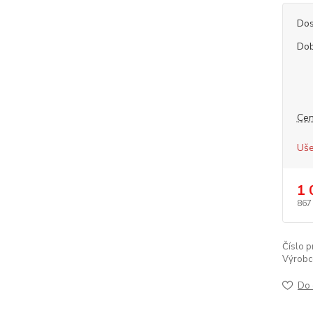
Dos
Dob
Cen
Uše
1 
867
Číslo p
Výrobc
Do 