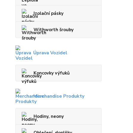
Izolační pásky
Withworth šrouby
Úprava Vozidel
Koncovky výfuků
Merchandise Produkty
Hodiny, neony
Oblečení, doplňky