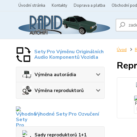
Úvodní stránka
Kontakty
Doprava a platba
Obchodní po
Úvod
R
Sety Pro Výměnu Originálních
Audio Komponentů Vozidla
Rep
Výměna autorádia
Výměna reproduktorů
Výhodné Sety Pro Ozvučení
Sady reproduktorů 1+1