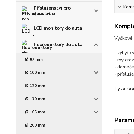
Kompl
Příslušenství pro
autorádia
Komple
LCD monitory do auta
Výškové 
Reproduktory do auta
- výhybky
Ø 87 mm
- mylaro
- domeček
Ø 100 mm
- přísluš
Ø 120 mm
Tyto re
Ø 130 mm
Ø 165 mm
Param
Ø 200 mm