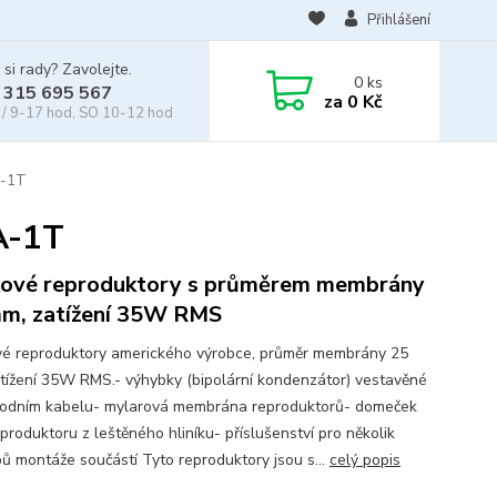
Přihlášení
 si rady? Zavolejte.
0
ks
 315 695 567
za
0 Kč
/ 9-17 hod, SO 10-12 hod
A-1T
A-1T
ové reproduktory s průměrem membrány
m, zatížení 35W RMS
é reproduktory amerického výrobce, průměr membrány 25
tížení 35W RMS.- výhybky (bipolární kondenzátor) vestavěné
vodním kabelu- mylarová membrána reproduktorů- domeček
produktoru z leštěného hliníku- příslušenství pro několik
ů montáže součástí Tyto reproduktory jsou s...
celý popis