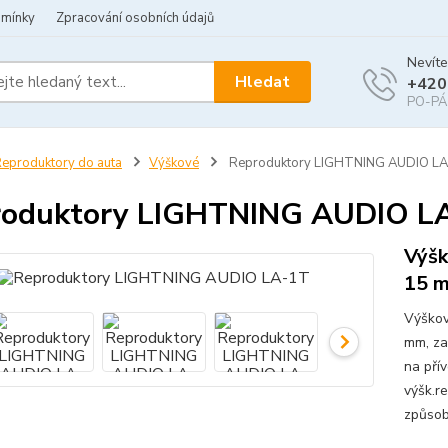
dmínky
Zpracování osobních údajů
Nevíte
Hledat
+420
PO-PÁ 
eproduktory do auta
Výškové
Reproduktory LIGHTNING AUDIO L
roduktory LIGHTNING AUDIO L
Výšk
15 m
Výškov
mm, za
na pří
výšk.re
způsob