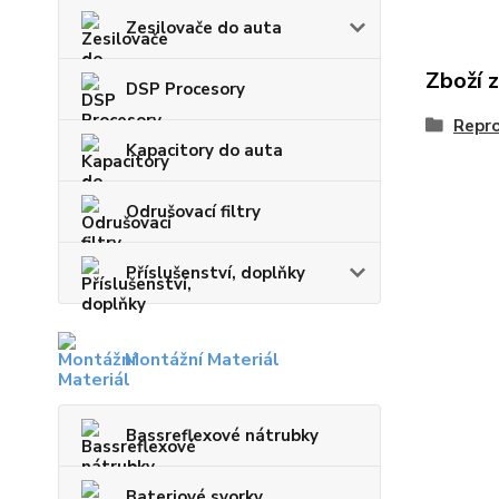
Zesilovače do auta
Zboží 
DSP Procesory
Repro
Kapacitory do auta
Odrušovací filtry
Příslušenství, doplňky
Montážní Materiál
Bassreflexové nátrubky
Bateriové svorky