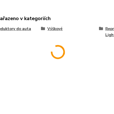
zařazeno v kategoriích
duktory do auta
Výškové
Repr
Ligh