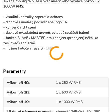
1-kanálový digitální zesilovač amerického výrobce, výkon 1 x
1000W RMS.
- visuální kontrolky zapnutí a ochrany
- diodově ( modře ) podsvětlené logo LA
- konvenční chlazení
- dálkově ovladatelná úroveň, ovladač součástí balení
- funkce SLAVE / MASTER pro zapojení (propojení) několika
zesilovačů společně
o
- možnost otočení fáze 0 - 180
Parametry
Výkon při 4Ω
1 x 250 W RMS
Výkon při 2Ω
1 x 500 W RMS
Výkon při 1Ω
1 x 1000 W RMS
LP dolní pásmová propust
strmost 12dB/Oct., 50 - 250