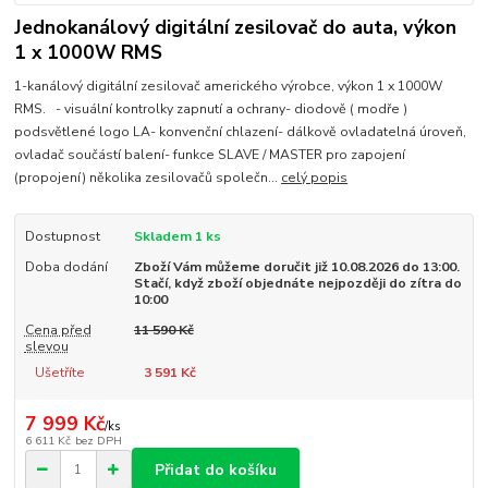
Jednokanálový digitální zesilovač do auta, výkon
1 x 1000W RMS
1-kanálový digitální zesilovač amerického výrobce, výkon 1 x 1000W
RMS. - visuální kontrolky zapnutí a ochrany- diodově ( modře )
podsvětlené logo LA- konvenční chlazení- dálkově ovladatelná úroveň,
ovladač součástí balení- funkce SLAVE / MASTER pro zapojení
(propojení) několika zesilovačů společn...
celý popis
Dostupnost
Skladem 1 ks
Doba dodání
Zboží Vám můžeme doručit již 10.08.2026 do 13:00.
Stačí, když zboží objednáte nejpozději do zítra do
10:00
Cena před
11 590 Kč
slevou
Ušetříte
3 591 Kč
7 999 Kč
/
ks
6 611 Kč
bez DPH
Přidat do košíku