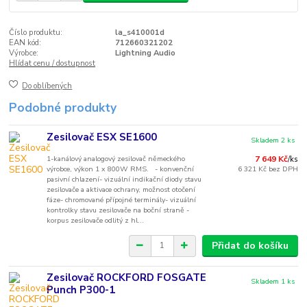
Číslo produktu:
la_s410001d
EAN kód:
712660321202
Výrobce:
Lightning Audio
Hlídat cenu / dostupnost
Do oblíbených
Podobné produkty
Zesilovač ESX SE1600
Skladem 2 ks
1-kanálový analogový zesilovač německého
7 649 Kč
/
ks
výrobce, výkon 1 x 800W RMS. - konvenční
6 321 Kč
bez DPH
pasivní chlazení- vizuální indikační diody stavu
zesilovače a aktivace ochrany, možnost otočení
fáze- chromované přípojné terminály- vizuální
kontrolky stavu zesilovače na boční straně -
korpus zesilovače odlitý z hl...
Přidat do košíku
Zesilovač ROCKFORD FOSGATE
Skladem 1 ks
Punch P300-1