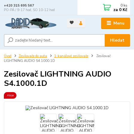
0
ks
+420 315 695 567
za
0 Kč
PO-PÁ / 9-17 hod, SO 10-12 hod
Menu
Hledat
Úvod
Zesilovače do auta
1-kanálové zesilovače
Zesilovač
LIGHTNING AUDIO S4.1000.1D
Zesilovač LIGHTNING AUDIO
S4.1000.1D
Akce