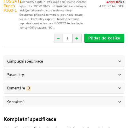
1-kanálový digitální zesilovač amerického výrobce,
4 999 Kč
/
ks
výkon 1 x 300W RMS. - hliníkové tělo s černým
4 131 Kč
bez DPH
lesklým lakováním, ultra malé rozměry-
šroubovací přípojné terminály (platinová izolace)-
vizuální kontrolky zapnutí, tepelné ochrany,
reproduktorová ochrana - MOSFET technologie,
konvenční chlazení, NO...
Přidat do košíku
Kompletní specifikace
Parametry
Komentáře
0
Ke stažení
Kompletní specifikace