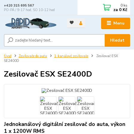
0
ks
+420 315 695 567
za
0 Kč
PO-PÁ / 9-17 hod, SO 10-12 hod
Menu
Hledat
Úvod
Zesilovače do auta
1-kanálové zesilovače
Zesilovač ESX
SE2400D
Zesilovač ESX SE2400D
Jednokanálový digitální zesilovač do auta, výkon
1 x 1200W RMS