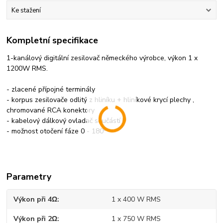
Ke stažení
Kompletní specifikace
1-kanálový digitální zesilovač německého výrobce, výkon 1 x
1200W RMS.
- zlacené přípojné terminály
- korpus zesilovače odlitý z hliníku + hliníkové krycí plechy ,
chromované RCA konektory
- kabelový dálkový ovladač součástí
o
- možnost otočení fáze 0 - 180
Parametry
Výkon při 4Ω
1 x 400 W RMS
Výkon při 2Ω
1 x 750 W RMS