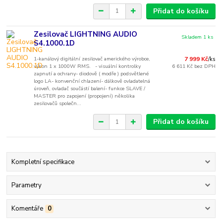
Přidat do košíku
Zesilovač LIGHTNING AUDIO
Skladem 1 ks
S4.1000.1D
1-kanálový digitální zesilovač amerického výrobce,
7 999 Kč
/
ks
výkon 1 x 1000W RMS. - visuální kontrolky
6 611 Kč
bez DPH
zapnutí a ochrany- diodově ( modře ) podsvětlené
logo LA- konvenční chlazení- dálkově ovladatelná
úroveň, ovladač součástí balení- funkce SLAVE /
MASTER pro zapojení (propojení) několika
zesilovačů společn...
Přidat do košíku
Kompletní specifikace
Parametry
Komentáře
0