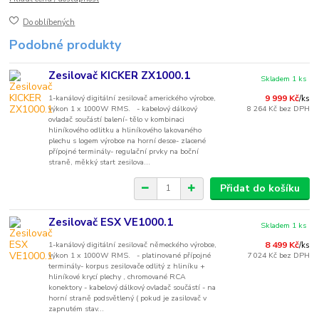
Do oblíbených
Podobné produkty
Zesilovač KICKER ZX1000.1
Skladem 1 ks
1-kanálový digitální zesilovač amerického výrobce,
9 999 Kč
/
ks
výkon 1 x 1000W RMS. - kabelový dálkový
8 264 Kč
bez DPH
ovladač součástí balení- tělo v kombinaci
hliníkového odlitku a hliníkového lakovaného
plechu s logem výrobce na horní desce- zlacené
přípojné terminály- regulační prvky na boční
straně, měkký start zesilova...
Přidat do košíku
Zesilovač ESX VE1000.1
Skladem 1 ks
1-kanálový digitální zesilovač německého výrobce,
8 499 Kč
/
ks
výkon 1 x 1000W RMS. - platinované přípojné
7 024 Kč
bez DPH
terminály- korpus zesilovače odlitý z hliníku +
hliníkové krycí plechy , chromované RCA
konektory - kabelový dálkový ovladač součástí - na
horní straně podsvětlený ( pokud je zasilovač v
zapnutém stav...