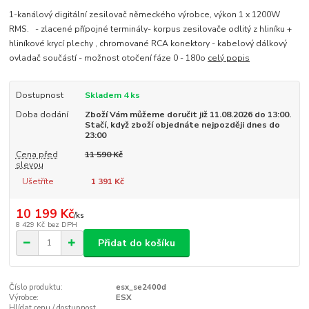
1-kanálový digitální zesilovač německého výrobce, výkon 1 x 1200W
RMS. - zlacené přípojné terminály- korpus zesilovače odlitý z hliníku +
hliníkové krycí plechy , chromované RCA konektory - kabelový dálkový
ovladač součástí - možnost otočení fáze 0 - 180o
celý popis
Dostupnost
Skladem 4 ks
Doba dodání
Zboží Vám můžeme doručit již 11.08.2026 do 13:00.
Stačí, když zboží objednáte nejpozději dnes do
23:00
Cena před
11 590 Kč
slevou
Ušetříte
1 391 Kč
10 199 Kč
/
ks
8 429 Kč
bez DPH
Přidat do košíku
Číslo produktu:
esx_se2400d
Výrobce:
ESX
Hlídat cenu / dostupnost