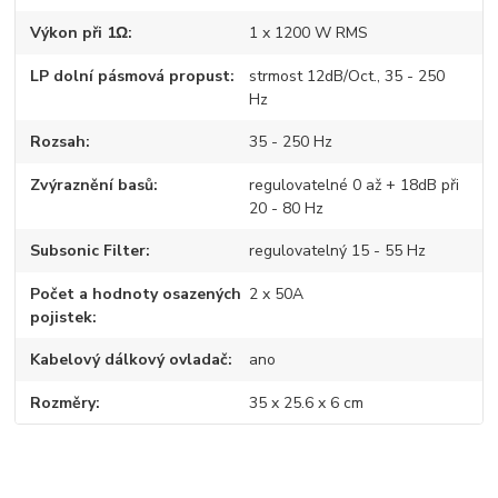
Výkon při 1Ω
1 x 1200 W RMS
LP dolní pásmová propust
strmost 12dB/Oct., 35 - 250
Hz
Rozsah
35 - 250 Hz
Zvýraznění basů
regulovatelné 0 až + 18dB při
20 - 80 Hz
Subsonic Filter
regulovatelný 15 - 55 Hz
Počet a hodnoty osazených
2 x 50A
pojistek
Kabelový dálkový ovladač
ano
Rozměry
35 x 25.6 x 6 cm