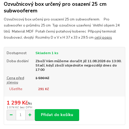
Ozvučnicový box určený pro osazení 25 cm
subwooferem
Ozvučnicový box určený pro osazení 25 cm subwooferem. Pro
subwoofer o průměru 25 cm Typ ozvučnice uzavřený Vnitřní objem 24
litrů Materiál MDF Potah černý potahový koberec Přípojný terminál
šroubovací, dvojtý Rozměry D x V x H 37 x 33 x 29.5 cm
celý popis
Dostupnost
Skladem 1 ks
Doba dodání
Zboží Vám můžeme doručit již 11.08.2026 do 13:00.
Stačí, když zboží objednáte nejpozději dnes do
17:00
Cena před
1 590 Kč
slevou
Ušetříte
291 Kč
1 299 Kč
/
ks
1 074 Kč
bez DPH
Přidat do košíku