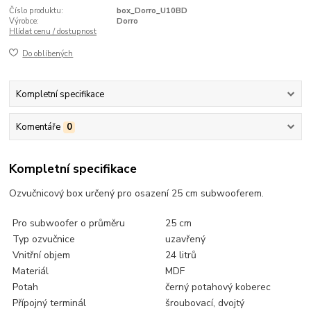
Číslo produktu:
box_Dorro_U10BD
Výrobce:
Dorro
Hlídat cenu / dostupnost
Do oblíbených
Kompletní specifikace
Komentáře
0
Kompletní specifikace
Ozvučnicový box určený pro osazení 25 cm subwooferem.
Pro subwoofer o průměru
25 cm
Typ ozvučnice
uzavřený
Vnitřní objem
24 litrů
Materiál
MDF
Potah
černý potahový koberec
Přípojný terminál
šroubovací, dvojtý