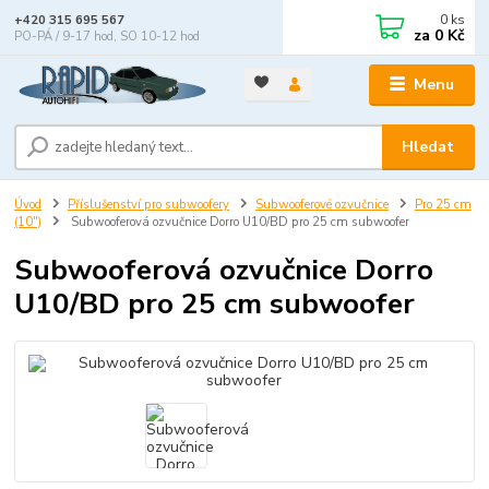
0
ks
+420 315 695 567
za
0 Kč
PO-PÁ / 9-17 hod, SO 10-12 hod
Menu
Hledat
Úvod
Příslušenství pro subwoofery
Subwooferové ozvučnice
Pro 25 cm
(10")
Subwooferová ozvučnice Dorro U10/BD pro 25 cm subwoofer
Subwooferová ozvučnice Dorro
U10/BD pro 25 cm subwoofer