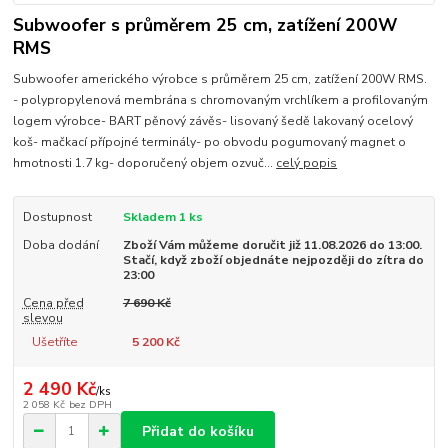
Subwoofer s průměrem 25 cm, zatížení 200W
RMS
Subwoofer amerického výrobce s průměrem 25 cm, zatížení 200W RMS.
- polypropylenová membrána s chromovaným vrchlíkem a profilovaným
logem výrobce- BART pěnový závěs- lisovaný šedě lakovaný ocelový
koš- mačkací přípojné terminály- po obvodu pogumovaný magnet o
hmotnosti 1.7 kg- doporučený objem ozvuč...
celý popis
Dostupnost
Skladem 1 ks
Doba dodání
Zboží Vám můžeme doručit již 11.08.2026 do 13:00.
Stačí, když zboží objednáte nejpozději do zítra do
23:00
Cena před
7 690 Kč
slevou
Ušetříte
5 200 Kč
2 490 Kč
/
ks
2 058 Kč
bez DPH
Přidat do košíku