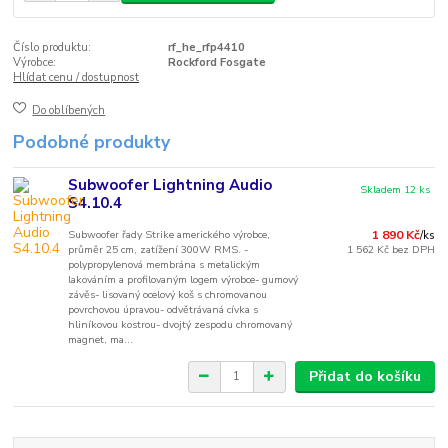
Číslo produktu:
rf_he_rfp4410
Výrobce:
Rockford Fosgate
Hlídat cenu / dostupnost
Do oblíbených
Podobné produkty
Subwoofer Lightning Audio
Skladem 12 ks
S4.10.4
Subwoofer řady Strike amerického výrobce,
1 890 Kč
/
ks
průměr 25 cm, zatížení 300W RMS. -
1 562 Kč
bez DPH
polypropylenová membrána s metalickým
lakováním a profilovaným logem výrobce- gumový
závěs- lisovaný ocelový koš s chromovanou
povrchovou úpravou- odvětrávaná cívka s
hliníkovou kostrou- dvojtý zespodu chromovaný
magnet, ma...
Přidat do košíku