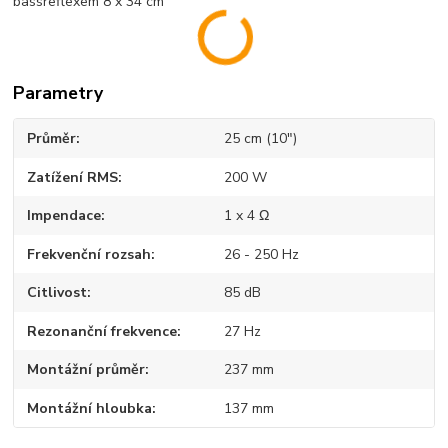
bassreflexem 8 x 34 cm
Parametry
Průměr
25 cm (10")
Zatížení RMS
200 W
Impendace
1 x 4 Ω
Frekvenční rozsah
26 - 250 Hz
Citlivost
85 dB
Rezonanční frekvence
27 Hz
Montážní průměr
237 mm
Montážní hloubka
137 mm