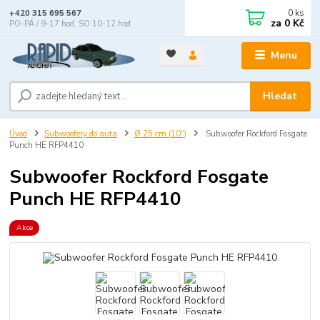
0
ks
+420 315 695 567
za
0 Kč
PO-PÁ / 9-17 hod, SO 10-12 hod
Menu
Hledat
Úvod
Subwoofery do auta
Ø 25 cm (10")
Subwoofer Rockford Fosgate
Punch HE RFP4410
Subwoofer Rockford Fosgate
Punch HE RFP4410
Akce