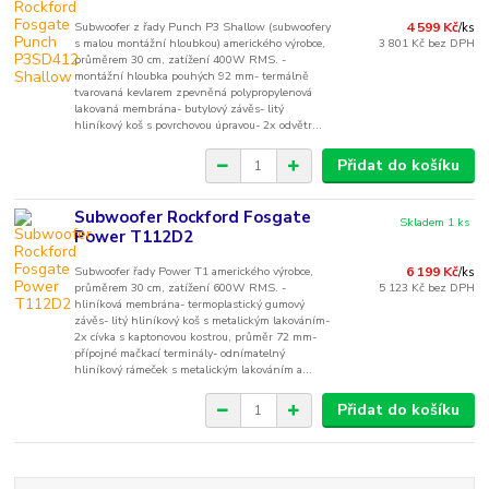
Subwoofer z řady Punch P3 Shallow (subwoofery
4 599 Kč
/
ks
s malou montážní hloubkou) amerického výrobce,
3 801 Kč
bez DPH
průměrem 30 cm, zatížení 400W RMS. -
montážní hloubka pouhých 92 mm- termálně
tvarovaná kevlarem zpevněná polypropylenová
lakovaná membrána- butylový závěs- litý
hliníkový koš s povrchovou úpravou- 2x odvětr...
Přidat do košíku
Subwoofer Rockford Fosgate
Skladem 1 ks
Power T112D2
Subwoofer řady Power T1 amerického výrobce,
6 199 Kč
/
ks
průměrem 30 cm, zatížení 600W RMS. -
5 123 Kč
bez DPH
hliníková membrána- termoplastický gumový
závěs- litý hliníkový koš s metalickým lakováním-
2x cívka s kaptonovou kostrou, průměr 72 mm-
přípojné mačkací terminály- odnímatelný
hliníkový rámeček s metalickým lakováním a...
Přidat do košíku