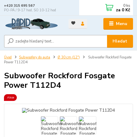
0
ks
+420 315 695 567
za
0 Kč
PO-PÁ / 9-17 hod, SO 10-12 hod
Menu
Hledat
Úvod
Subwoofery do auta
Ø 30 cm (12")
Subwoofer Rockford Fosgate
Power T112D4
Subwoofer Rockford Fosgate
Power T112D4
Akce