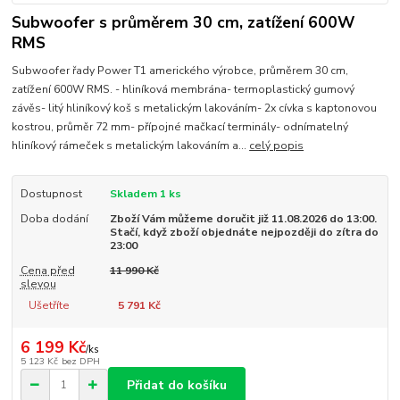
Subwoofer s průměrem 30 cm, zatížení 600W
RMS
Subwoofer řady Power T1 amerického výrobce, průměrem 30 cm,
zatížení 600W RMS. - hliníková membrána- termoplastický gumový
závěs- litý hliníkový koš s metalickým lakováním- 2x cívka s kaptonovou
kostrou, průměr 72 mm- přípojné mačkací terminály- odnímatelný
hliníkový rámeček s metalickým lakováním a...
celý popis
Dostupnost
Skladem 1 ks
Doba dodání
Zboží Vám můžeme doručit již 11.08.2026 do 13:00.
Stačí, když zboží objednáte nejpozději do zítra do
23:00
Cena před
11 990 Kč
slevou
Ušetříte
5 791 Kč
6 199 Kč
/
ks
5 123 Kč
bez DPH
Přidat do košíku