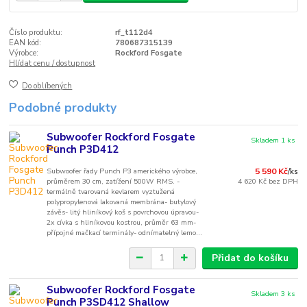
Číslo produktu:
rf_t112d4
EAN kód:
780687315139
Výrobce:
Rockford Fosgate
Hlídat cenu / dostupnost
Do oblíbených
Podobné produkty
Subwoofer Rockford Fosgate
Skladem 1 ks
Punch P3D412
Subwoofer řady Punch P3 amerického výrobce,
5 590 Kč
/
ks
průměrem 30 cm, zatížení 500W RMS. -
4 620 Kč
bez DPH
termálně tvarovaná kevlarem vyztužená
polypropylenová lakovaná membrána- butylový
závěs- litý hliníkový koš s povrchovou úpravou-
2x cívka s hliníkovou kostrou, průměr 63 mm-
přípojné mačkací terminály- odnímatelný lemo...
Přidat do košíku
Subwoofer Rockford Fosgate
Skladem 3 ks
Punch P3SD412 Shallow