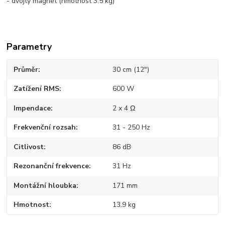
- dvojtý magnet (hmotnost 3.5 kg)
Parametry
Průměr
30 cm (12")
Zatížení RMS
600 W
Impendace
2 x 4 Ω
Frekvenční rozsah
31 - 250 Hz
Citlivost
86 dB
Rezonanční frekvence
31 Hz
Montážní hloubka
171 mm
Hmotnost
13.9 kg