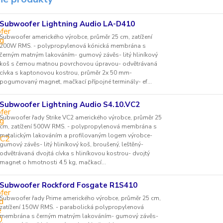
Subwoofer Lightning Audio LA-D410
Subwoofer amerického výrobce, průměr 25 cm, zatížení
200W RMS. - polypropylenová kónická membrána s
černým matným lakováním- gumový závěs- litý hliníkový
koš s černou matnou povrchovou úpravou- odvětrávaná
cívka s kaptonovou kostrou, průměr 2x 50 mm-
pogumovaný magnet, mačkací přípojné terminály- ef...
Subwoofer Lightning Audio S4.10.VC2
Subwoofer řady Strike VC2 amerického výrobce, průměr 25
cm, zatížení 500W RMS. - polypropylenová membrána s
metalickým lakováním a profilovaným logem výrobce-
gumový závěs- litý hliníkový koš, broušený, leštěný-
odvětrávaná dvojtá cívka s hliníkovou kostrou- dvojtý
magnet o hmotnosti 4.5 kg, mačkací...
Subwoofer Rockford Fosgate R1S410
Subwoofer řady Prime amerického výrobce, průměr 25 cm,
zatížení 150W RMS. - parabolická polypropylenová
membrána s černým matným lakováním- gumový závěs-