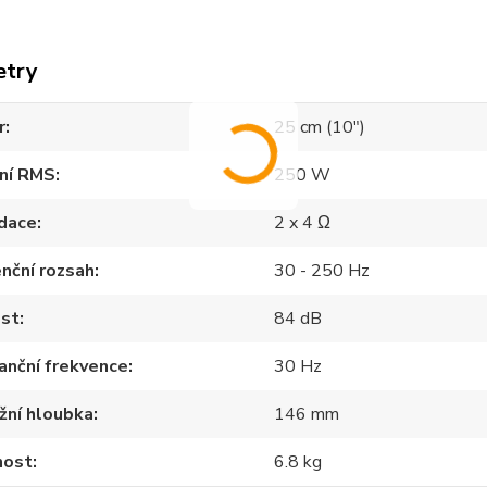
etry
r
25 cm (10")
ení RMS
250 W
dace
2 x 4 Ω
nční rozsah
30 - 250 Hz
ost
84 dB
anční frekvence
30 Hz
žní hloubka
146 mm
ost
6.8 kg