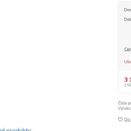
Dos
Dob
Cen
Uše
3 
2 6
Číslo p
Výrobc
Do 
é produkty