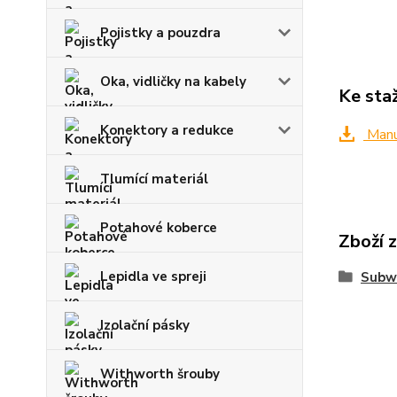
Pojistky a pouzdra
Oka, vidličky na kabely
Ke sta
Konektory a redukce
Manuá
Tlumící materiál
Potahové koberce
Zboží 
Lepidla ve spreji
Subw
Izolační pásky
Withworth šrouby