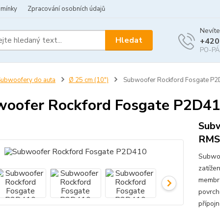
dmínky
Zpracování osobních údajů
Nevíte
Hledat
+420
PO-PÁ 
ubwoofery do auta
Ø 25 cm (10")
Subwoofer Rockford Fosgate P
oofer Rockford Fosgate P2D4
Subw
RMS
Subwoo
zatíže
membrá
povrch
přípoj