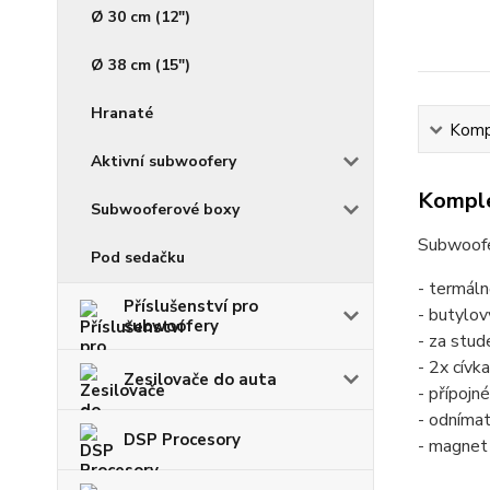
Ø 30 cm (12")
Ø 38 cm (15")
Hranaté
Kompl
Aktivní subwoofery
Komple
Subwooferové boxy
Subwoofe
Pod sedačku
- termál
Příslušenství pro
- butylov
subwoofery
- za stud
- 2x cívk
Zesilovače do auta
- přípojn
- odníma
DSP Procesory
- magnet