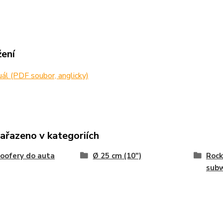
žení
l (PDF soubor, anglicky)
zařazeno v kategoriích
oofery do auta
Ø 25 cm (10")
Rock
sub