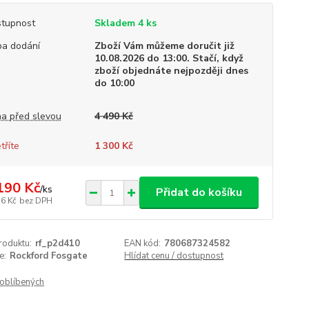
tupnost
Skladem 4 ks
a dodání
Zboží Vám můžeme doručit již
10.08.2026 do 13:00. Stačí, když
zboží objednáte nejpozději dnes
do 10:00
a před slevou
4 490 Kč
tříte
1 300 Kč
190 Kč
/
ks
Přidat do košíku
36 Kč
bez DPH
roduktu:
rf_p2d410
EAN kód:
780687324582
e:
Rockford Fosgate
Hlídat cenu / dostupnost
oblíbených