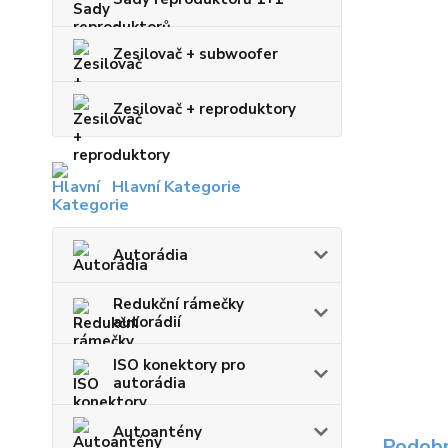
Zesilovač + subwoofer
Zesilovač + reproduktory
Hlavní Kategorie
Autorádia
Redukční rámečky
autorádií
ISO konektory pro
autorádia
Autoantény
Podobn