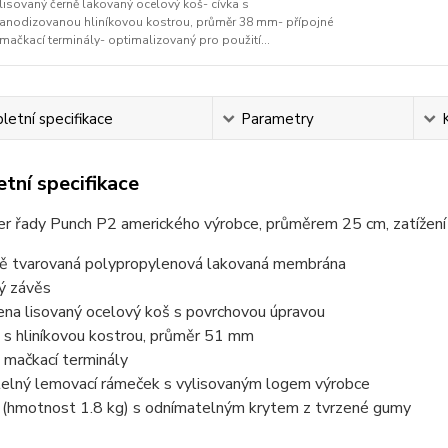
lisovaný černě lakovaný ocelový koš- cívka s
anodizovanou hliníkovou kostrou, průměr 38 mm- přípojné
mačkací terminály- optimalizovaný pro použití...
etní specifikace
Parametry
tní specifikace
r řady Punch P2 amerického výrobce, průměrem 25 cm, zatíže
ně tvarovaná polypropylenová lakovaná membrána
ý závěs
ena lisovaný ocelový koš s povrchovou úpravou
a s hliníkovou kostrou, průměr 51 mm
é mačkací terminály
telný lemovací rámeček s vylisovaným logem výrobce
 (hmotnost 1.8 kg) s odnímatelným krytem z tvrzené gumy