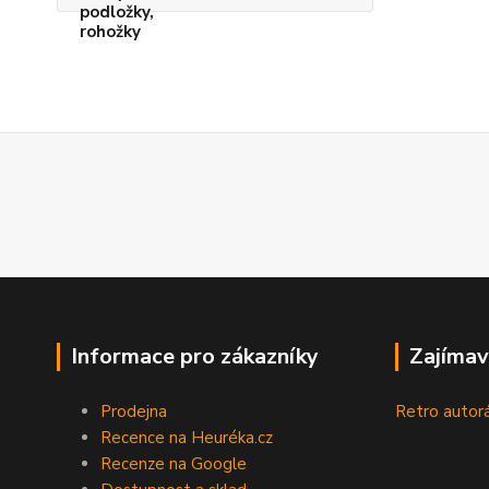
Informace pro zákazníky
Zajímav
Prodejna
Retro autor
Recence na Heuréka.cz
Recenze na Google