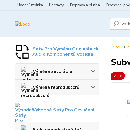
Úvodní stránka
Kontakty
Doprava a platba
Obchodní po
Úvod
S
Sety Pro Výměnu Originálních
Audio Komponentů Vozidla
Subw
Výměna autorádia
Akce
Výměna reproduktorů
Výhodné Sety Pro Ozvučení
Sady reproduktorů 1+1