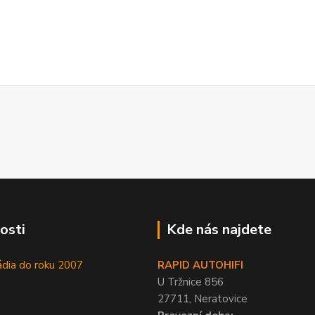
osti
Kde nás najdete
ádia do roku 2007
RAPID AUTOHIFI
U Tržnice 856
27711, Neratovice