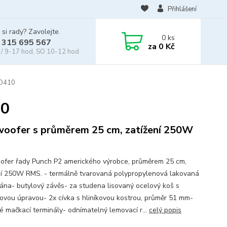
Přihlášení
 si rady? Zavolejte.
0
ks
 315 695 567
za
0 Kč
/ 9-17 hod, SO 10-12 hod
2D410
10
oofer s průměrem 25 cm, zatížení 250W
fer řady Punch P2 amerického výrobce, průměrem 25 cm,
ní 250W RMS. - termálně tvarovaná polypropylenová lakovaná
na- butylový závěs- za studena lisovaný ocelový koš s
ovou úpravou- 2x cívka s hliníkovou kostrou, průměr 51 mm-
né mačkací terminály- odnímatelný lemovací r...
celý popis