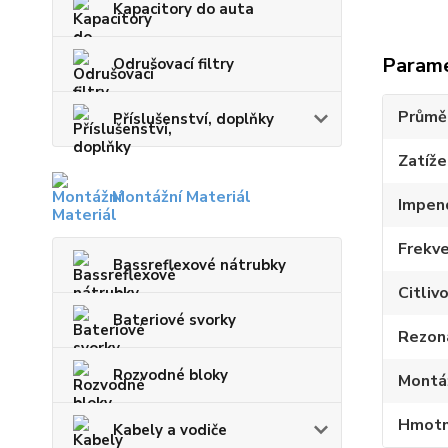
Kapacitory do auta
Param
Odrušovací filtry
Průmě
Příslušenství, doplňky
Zatíž
Montážní Materiál
Impen
Frekve
Bassreflexové nátrubky
Citliv
Bateriové svorky
Rezon
Rozvodné bloky
Montá
Hmotn
Kabely a vodiče