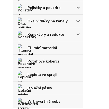
Pojistky a pouzdra
Oka, vidličky na kabely
Konektory a redukce
Tlumící materiál
Potahové koberce
Lepidla ve spreji
Izolační pásky
Withworth šrouby