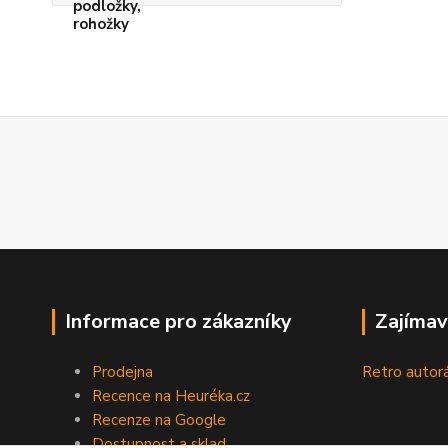
Informace pro zákazníky
Zajímav
Prodejna
Retro autor
Recence na Heuréka.cz
Recenze na Google
Dostupnost a sklad