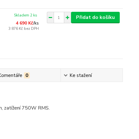
Skladem 2 ks
Přidat do košíku
4 690 Kč
/
ks
3 876 Kč
bez DPH
Komentáře
0
Ke stažení
cm, zatížení 750W RMS.