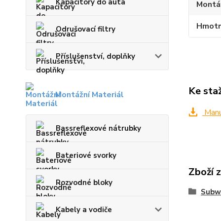
Kapacitory do auta
Montá
Hmotn
Odrušovací filtry
Příslušenství, doplňky
Ke sta
Montážní Materiál
Manuá
Bassreflexové nátrubky
Bateriové svorky
Zboží 
Rozvodné bloky
Subw
Kabely a vodiče