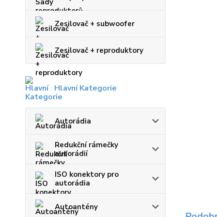
Zesilovač + subwoofer
Zesilovač + reproduktory
Hlavní Kategorie
Autorádia
Redukční rámečky
autorádií
ISO konektory pro
autorádia
Autoantény
Podobn