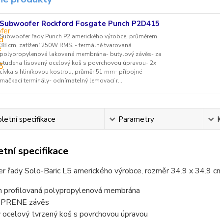
Subwoofer Rockford Fosgate Punch P2D415
Subwoofer řady Punch P2 amerického výrobce, průměrem
38 cm, zatížení 250W RMS. - termálně tvarovaná
polypropylenová lakovaná membrána- butylový závěs- za
studena lisovaný ocelový koš s povrchovou úpravou- 2x
cívka s hliníkovou kostrou, průměr 51 mm- přípojné
mačkací terminály- odnímatelný lemovací r...
etní specifikace
Parametry
tní specifikace
r řady Solo-Baric L5 amerického výrobce, rozměr 34.9 x 34.9 
n profilovaná polypropylenová membrána
PRENE závěs
ý ocelový tvrzený koš s povrchovou úpravou