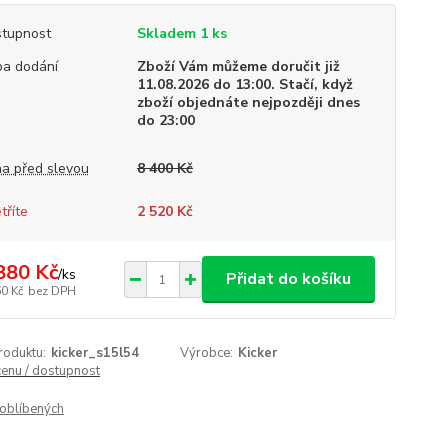
tupnost
Skladem 1 ks
a dodání
Zboží Vám můžeme doručit již
11.08.2026 do 13:00. Stačí, když
zboží objednáte nejpozději dnes
do 23:00
a před slevou
8 400 Kč
tříte
2 520 Kč
880 Kč
/
ks
Přidat do košíku
60 Kč
bez DPH
roduktu:
kicker_s15l54
Výrobce:
Kicker
cenu / dostupnost
oblíbených