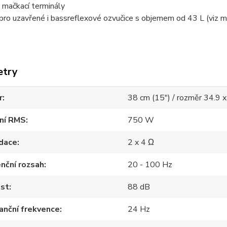
é mačkací terminály
pro uzavřené i bassreflexové ozvučice s objemem od 43 L (viz 
etry
r
38 cm (15") / rozměr 34.9 
ení RMS
750 W
dace
2 x 4 Ω
nční rozsah
20 - 100 Hz
ost
88 dB
anční frekvence
24 Hz