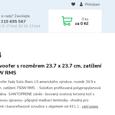
Přihlášení
 si rady? Zavolejte.
0
ks
 315 695 567
za
0 Kč
/ 9-17 hod, SO 10-12 hod
4
oofer s rozměrem 23.7 x 23.7 cm, zatížení
W RMS
fer řady Solo-Baric L5 amerického výrobce, rozměr 34.9 x
m, zatížení 750W RMS. - SoloKon profilovaná polypropylenová
na- SANTOPRENE závěs- lisovaný ocelový tvrzený koš s
ovou úpravou- přípojné mačkací terminály- vhodný pro
né i bassreflexové ozvučice s objemem od 43 L (...
celý popis