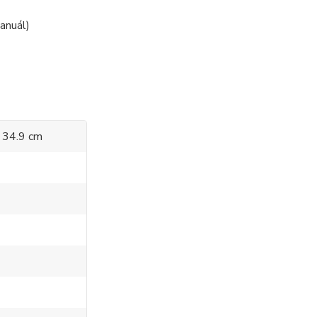
manuál)
x 34.9 cm