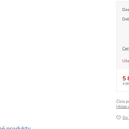
Dos
Dob
Cen
Uše
5 
4 8
Číslo p
Hlídat 
Do 
é produkty