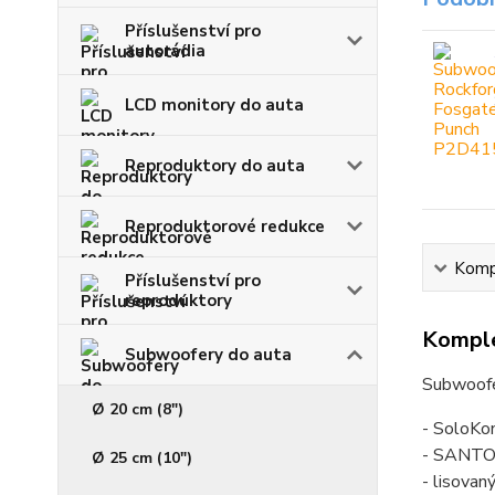
Příslušenství pro
autorádia
LCD monitory do auta
Reproduktory do auta
Reproduktorové redukce
Kompl
Příslušenství pro
reproduktory
Komple
Subwoofery do auta
Subwoofe
Ø 20 cm (8")
- SoloKo
- SANTO
Ø 25 cm (10")
- lisovan