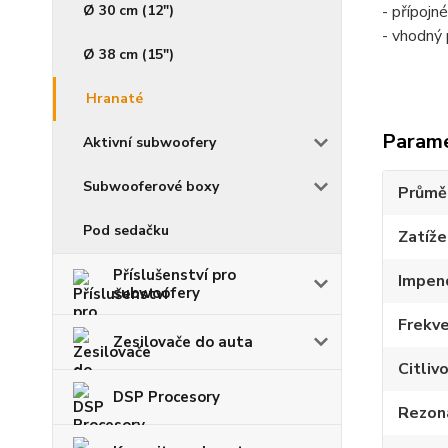
- přípojn
Ø 30 cm (12")
- vhodný 
Ø 38 cm (15")
Hranaté
Param
Aktivní subwoofery
Subwooferové boxy
Průmě
Pod sedačku
Zatíž
Příslušenství pro
Impen
subwoofery
Frekve
Zesilovače do auta
Citliv
DSP Procesory
Rezon