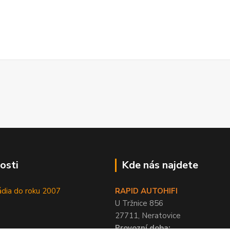
osti
Kde nás najdete
ádia do roku 2007
RAPID AUTOHIFI
U Tržnice 856
27711, Neratovice
Provozní doba: