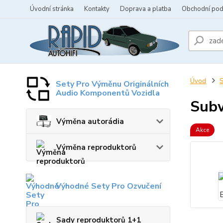
Úvodní stránka
Kontakty
Doprava a platba
Obchodní po
Úvod
S
Sety Pro Výměnu Originálních
Audio Komponentů Vozidla
Subw
Výměna autorádia
Akce
Výměna reproduktorů
Výhodné Sety Pro Ozvučení
Sady reproduktorů 1+1