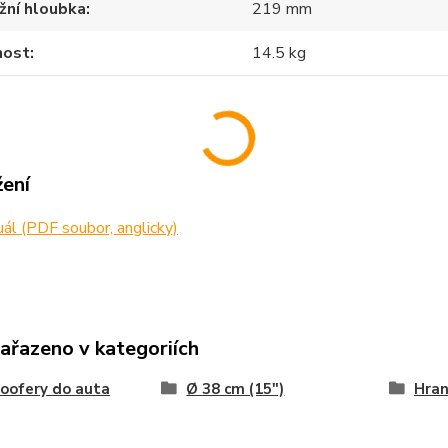
žní hloubka
219 mm
ost
14.5 kg
žení
l (PDF soubor, anglicky)
zařazeno v kategoriích
oofery do auta
Ø 38 cm (15")
Hra