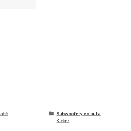
naté
Subwoofery do auta
Kicker