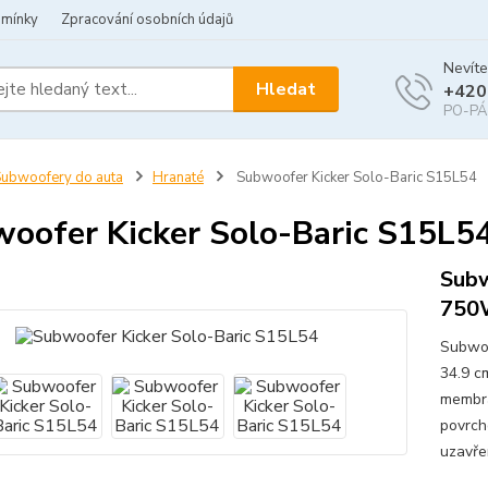
dmínky
Zpracování osobních údajů
Nevíte
Hledat
+420
PO-PÁ 
ubwoofery do auta
Hranaté
Subwoofer Kicker Solo-Baric S15L54
oofer Kicker Solo-Baric S15L5
Subw
750
Subwoo
34.9 c
membrá
povrch
uzavře