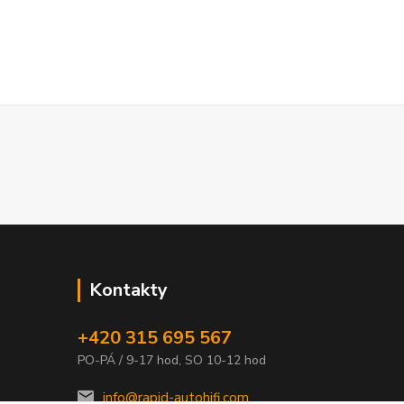
Kontakty
+420 315 695 567
PO-PÁ / 9-17 hod, SO 10-12 hod
info@rapid-autohifi.com