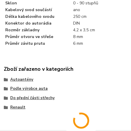
Sklon
0 - 90 stupňů
Kabelový svod součástí
ano
Délka kabelového svodu
250 cm
Konektor do autorádia
DIN
Rozměr základny
4,2 x 3,5 cm
Průměr otvoru ve střeše
8 mm
Průměr závitu prutu
6 mm
Zboží zařazeno v kategoriích
Autoantény
Podle výrobce auta
Do přední části střechy
Renault