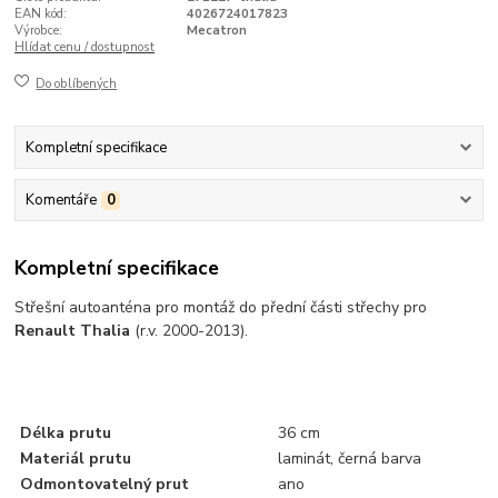
EAN kód:
4026724017823
Výrobce:
Mecatron
Hlídat cenu / dostupnost
Do oblíbených
Kompletní specifikace
Komentáře
0
Kompletní specifikace
Střešní autoanténa pro montáž do přední části střechy pro
Renault Thalia
(r.v. 2000-2013).
Délka prutu
36 cm
Materiál prutu
laminát, černá barva
Odmontovatelný prut
ano