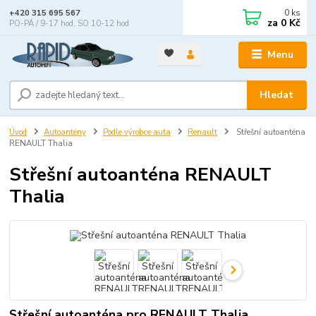
0
ks
+420 315 695 567
za
0 Kč
PO-PÁ / 9-17 hod, SO 10-12 hod
Menu
Hledat
Úvod
Autoantény
Podle výrobce auta
Renault
Střešní autoanténa
RENAULT Thalia
Střešní autoanténa RENAULT
Thalia
Střešní autoanténa pro RENAULT Thalia