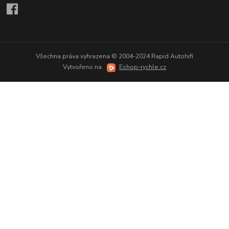
Všechna práva vyhrazena © 2004-2024 Rapid Autohifi
Vytvořeno na
Eshop-rychle.cz