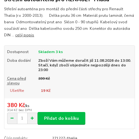
Střešní autoanténa pro montáž do přední části střechy pro Renault
Thalia (r.v. 2000-2013). Délka prutu 36 cm Materiál prutu laminát, černá
barva Odmontovatelný prut ano Sklon 0 - 90 stupňů Kabelový svod
součástí ano Délka kabelového svodu 250 cm Konektor do autorádia
DIN ...
celý popis
Dostupnost
Skladem 3 ks
Doba dodání
Zboží Vám můžeme doručit již 11.08.2026 do 13:00.
Stačí, když zboží objednáte nejpozději dnes do
23:00
Cena před
399 Kč
slevou
Ušetříte
19 Kč
380 Kč
/
ks
314 Kč
bez DPH
Přidat do košíku
Číslo produktu:
271227-thalia