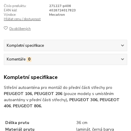
Číslo produktu:
271227-p406
EAN kód:
4026724017823
Výrobce:
Mecatron
Hlídat cenu / dostupnost
Do oblíbených
Kompletní specifikace
Komentáře
0
Kompletní specifikace
Střešní autoanténa pro montáž do přední části střechy pro
PEUGEOT 106, PEUGEOT 206
(pouze modely s umístěním
autoantény v přední části střechy)
, PEUGEOT 306, PEUGEOT
406
,
PEUGEOT 806.
Délka prutu
36 cm
Materiál prutu
laminát, černá barva