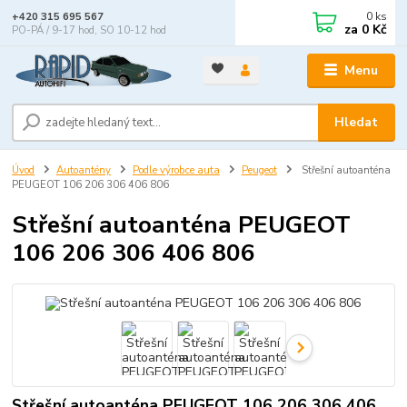
0
ks
+420 315 695 567
za
0 Kč
PO-PÁ / 9-17 hod, SO 10-12 hod
Menu
Hledat
Úvod
Autoantény
Podle výrobce auta
Peugeot
Střešní autoanténa
PEUGEOT 106 206 306 406 806
Střešní autoanténa PEUGEOT
106 206 306 406 806
Střešní autoanténa PEUGEOT 106 206 306 406