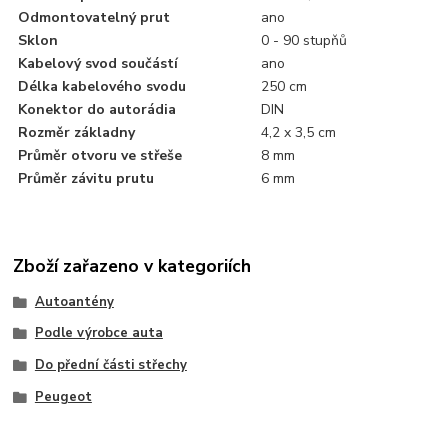
Odmontovatelný prut
ano
Sklon
0 - 90 stupňů
Kabelový svod součástí
ano
Délka kabelového svodu
250 cm
Konektor do autorádia
DIN
Rozměr základny
4,2 x 3,5 cm
Průměr otvoru ve střeše
8 mm
Průměr závitu prutu
6 mm
Zboží zařazeno v kategoriích
Autoantény
Podle výrobce auta
Do přední části střechy
Peugeot