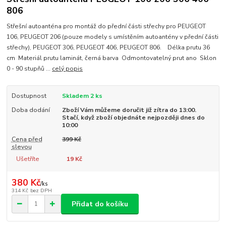
806
Střešní autoanténa pro montáž do přední části střechy pro PEUGEOT
106, PEUGEOT 206 (pouze modely s umístěním autoantény v přední části
střechy), PEUGEOT 306, PEUGEOT 406, PEUGEOT 806. Délka prutu 36
cm Materiál prutu laminát, černá barva Odmontovatelný prut ano Sklon
0 - 90 stupňů ...
celý popis
Dostupnost
Skladem 2 ks
Doba dodání
Zboží Vám můžeme doručit již zítra do 13:00.
Stačí, když zboží objednáte nejpozději dnes do
10:00
Cena před
399 Kč
slevou
Ušetříte
19 Kč
380 Kč
/
ks
314 Kč
bez DPH
Přidat do košíku