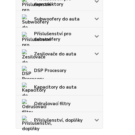
reproduktory
Subwoofery do auta
Příslušenství pro
subwoofery
Zesilovače do auta
DSP Procesory
Kapacitory do auta
Odrušovací filtry
Příslušenství, doplňky