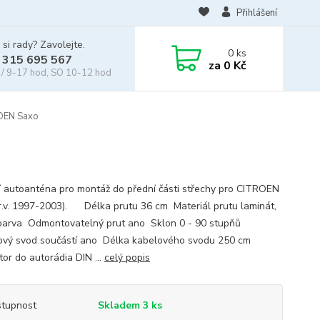
Přihlášení
 si rady? Zavolejte.
0
ks
 315 695 567
za
0 Kč
/ 9-17 hod, SO 10-12 hod
ROEN Saxo
í autoanténa pro montáž do přední části střechy pro CITROEN
r.v. 1997-2003). Délka prutu 36 cm Materiál prutu laminát,
barva Odmontovatelný prut ano Sklon 0 - 90 stupňů
vý svod součástí ano Délka kabelového svodu 250 cm
or do autorádia DIN ...
celý popis
tupnost
Skladem 3 ks