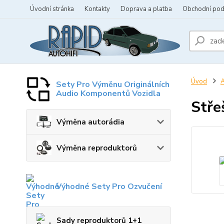
Úvodní stránka
Kontakty
Doprava a platba
Obchodní po
Úvod
A
Sety Pro Výměnu Originálních
Audio Komponentů Vozidla
Stře
Výměna autorádia
Výměna reproduktorů
Výhodné Sety Pro Ozvučení
Sady reproduktorů 1+1