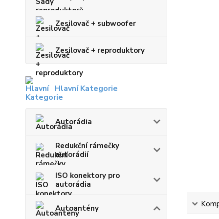
Zesilovač + subwoofer
Zesilovač + reproduktory
Hlavní Kategorie
Autorádia
Redukční rámečky
autorádií
ISO konektory pro
autorádia
Kompl
Autoantény