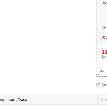
Dob
Cen
Uše
38
314
Číslo p
Výrobc
Do 
etní specifikace