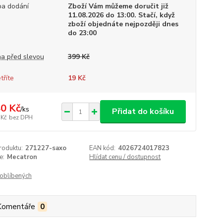
a dodání
Zboží Vám můžeme doručit již
11.08.2026 do 13:00. Stačí, když
zboží objednáte nejpozději dnes
do 23:00
a před slevou
399 Kč
tříte
19 Kč
0 Kč
/
ks
Přidat do košíku
 Kč
bez DPH
roduktu:
271227-saxo
EAN kód:
4026724017823
e:
Mecatron
Hlídat cenu / dostupnost
oblíbených
Komentáře
0