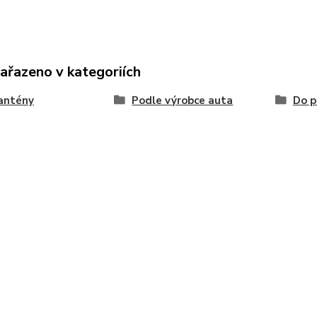
zařazeno v kategoriích
antény
Podle výrobce auta
Do p