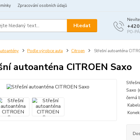
dmínky
Zpracování osobních údajů
Nevíte
Hledat
+420
PO-PÁ 
utoantény
Podle výrobce auta
Citroen
Střešní autoanténa CIT
šní autoanténa CITROEN Saxo
Střešn
Saxo (
černá 
Kabelo
Konekt
Dos