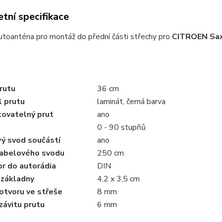
tní specifikace
utoanténa pro montáž do přední části střechy pro
CITROEN Sa
rutu
36 cm
l prutu
laminát, černá barva
ovatelný prut
ano
0 - 90 stupňů
ý svod součástí
ano
abelového svodu
250 cm
r do autorádia
DIN
základny
4,2 x 3,5 cm
otvoru ve střeše
8 mm
závitu prutu
6 mm