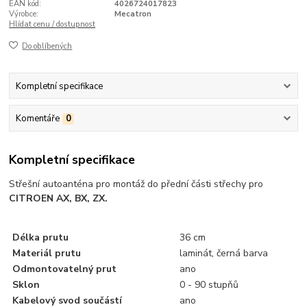
EAN kód:
4026724017823
Výrobce:
Mecatron
Hlídat cenu / dostupnost
Do oblíbených
Kompletní specifikace
Komentáře
0
Kompletní specifikace
Střešní autoanténa pro montáž do přední části střechy pro
CITROEN AX, BX, ZX.
Délka prutu
36 cm
Materiál prutu
laminát, černá barva
Odmontovatelný prut
ano
Sklon
0 - 90 stupňů
Kabelový svod součástí
ano