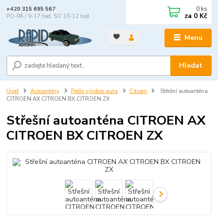
0
ks
+420 315 695 567
za
0 Kč
PO-PÁ / 9-17 hod, SO 10-12 hod
Menu
Hledat
Úvod
Autoantény
Podle výrobce auta
Citroen
Střešní autoanténa
CITROEN AX CITROEN BX CITROEN ZX
Střešní autoanténa CITROEN AX
CITROEN BX CITROEN ZX