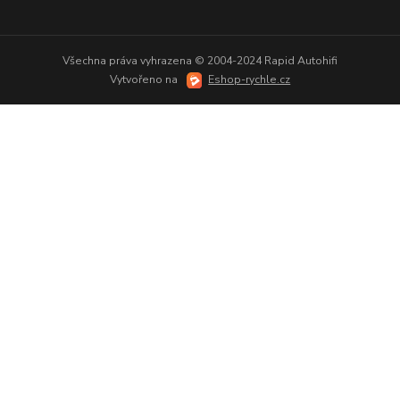
Všechna práva vyhrazena © 2004-2024 Rapid Autohifi
Vytvořeno na
Eshop-rychle.cz