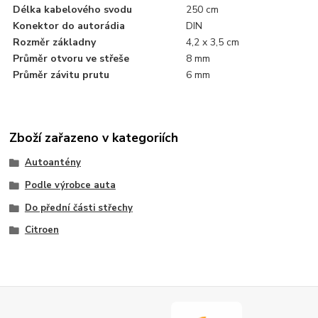
Délka kabelového svodu
250 cm
Konektor do autorádia
DIN
Rozměr základny
4,2 x 3,5 cm
Průměr otvoru ve střeše
8 mm
Průměr závitu prutu
6 mm
Zboží zařazeno v kategoriích
Autoantény
Podle výrobce auta
Do přední části střechy
Citroen