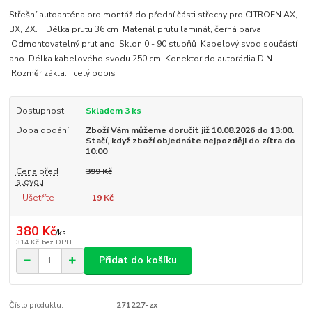
Střešní autoanténa pro montáž do přední části střechy pro CITROEN AX,
BX, ZX. Délka prutu 36 cm Materiál prutu laminát, černá barva
Odmontovatelný prut ano Sklon 0 - 90 stupňů Kabelový svod součástí
ano Délka kabelového svodu 250 cm Konektor do autorádia DIN
Rozměr zákla...
celý popis
Dostupnost
Skladem 3 ks
Doba dodání
Zboží Vám můžeme doručit již 10.08.2026 do 13:00.
Stačí, když zboží objednáte nejpozději do zítra do
10:00
Cena před
399 Kč
slevou
Ušetříte
19 Kč
380 Kč
/
ks
314 Kč
bez DPH
Přidat do košíku
Číslo produktu:
271227-zx