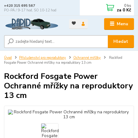
0
ks
+420 315 695 567
za
0 Kč
PO-PÁ / 9-17 hod, SO 10-12 hod
Menu
Hledat
Úvod
Příslušenství pro reproduktory
Ochranné mřížky
Rockford
Fosgate Power Ochranné mřížky na reproduktory 13 cm
Rockford Fosgate Power
Ochranné mřížky na reproduktory
13 cm