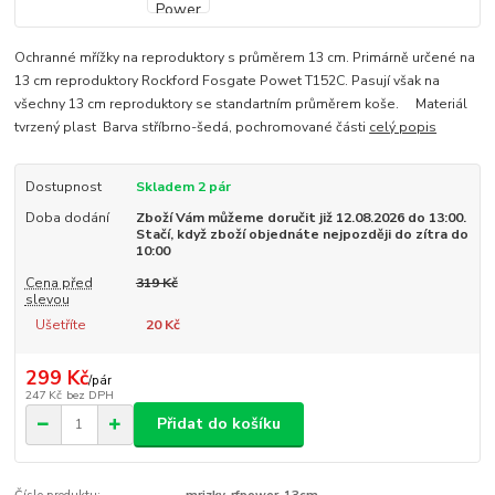
Ochranné mřížky na reproduktory s průměrem 13 cm. Primárně určené na
13 cm reproduktory Rockford Fosgate Powet T152C. Pasují však na
všechny 13 cm reproduktory se standartním průměrem koše. Materiál
tvrzený plast Barva stříbrno-šedá, pochromované části
celý popis
Dostupnost
Skladem 2 pár
Doba dodání
Zboží Vám můžeme doručit již 12.08.2026 do 13:00.
Stačí, když zboží objednáte nejpozději do zítra do
10:00
Cena před
319 Kč
slevou
Ušetříte
20 Kč
299 Kč
/
pár
247 Kč
bez DPH
Přidat do košíku