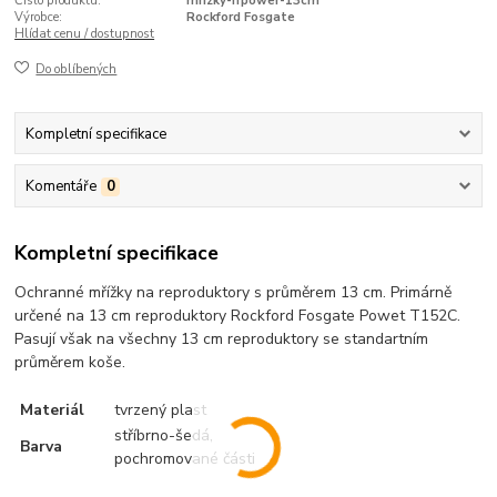
Číslo produktu:
mrizky-rfpower-13cm
Výrobce:
Rockford Fosgate
Hlídat cenu / dostupnost
Do oblíbených
Kompletní specifikace
Komentáře
0
Kompletní specifikace
Ochranné mřížky na reproduktory s průměrem 13 cm. Primárně
určené na 13 cm reproduktory Rockford Fosgate Powet T152C.
Pasují však na všechny 13 cm reproduktory se standartním
průměrem koše.
Materiál
tvrzený plast
stříbrno-šedá,
Barva
pochromované části