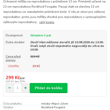
Ochranné mřížky na reproduktory s průměrem 13 cm. Primárně určené na
13 cm reproduktory Rockford Fosgate. Pasují však na všechny 13 cm
reproduktory se standartním průměrem koše. V sítu je otvor pro výškový
reproduktor, proto jsou mřížky vhodné pro reproduktory s vystouplejšími
výškovými reproduktory...
celý popis
Dostupnost
Skladem 1 pár
Doba dodání
Zboží Vám můžeme doručit již 10.08.2026 do 13:00.
Stačí, když zboží objednáte nejpozději do zítra do
10:00
Cena před
319 Kč
slevou
Ušetříte
20 Kč
299 Kč
/
pár
247 Kč
bez DPH
Přidat do košíku
Číslo produktu:
mrizky-rfhpcl-13cm
Výrobce:
Rockford Fosgate