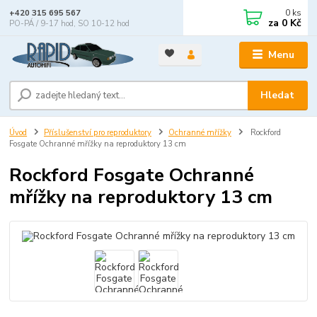
0
ks
+420 315 695 567
za
0 Kč
PO-PÁ / 9-17 hod, SO 10-12 hod
Menu
Hledat
Úvod
Příslušenství pro reproduktory
Ochranné mřížky
Rockford
Fosgate Ochranné mřížky na reproduktory 13 cm
Rockford Fosgate Ochranné
mřížky na reproduktory 13 cm