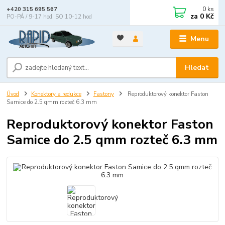
0
ks
+420 315 695 567
za
0 Kč
PO-PÁ / 9-17 hod, SO 10-12 hod
Menu
Hledat
Úvod
Konektory a redukce
Fastony
Reproduktorový konektor Faston
Samice do 2.5 qmm rozteč 6.3 mm
Reproduktorový konektor Faston
Samice do 2.5 qmm rozteč 6.3 mm