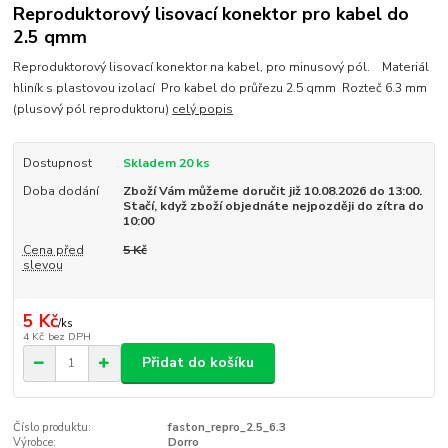
Reproduktorový lisovací konektor pro kabel do
2.5 qmm
Reproduktorový lisovací konektor na kabel, pro minusový pól. Materiál
hliník s plastovou izolací Pro kabel do průřezu 2.5 qmm Rozteč 6.3 mm
(plusový pól reproduktoru)
celý popis
Dostupnost
Skladem 20 ks
Doba dodání
Zboží Vám můžeme doručit již 10.08.2026 do 13:00.
Stačí, když zboží objednáte nejpozději do zítra do
10:00
Cena před
5 Kč
slevou
5 Kč
/
ks
4 Kč
bez DPH
Přidat do košíku
Číslo produktu:
faston_repro_2.5_6.3
Výrobce:
Dorro