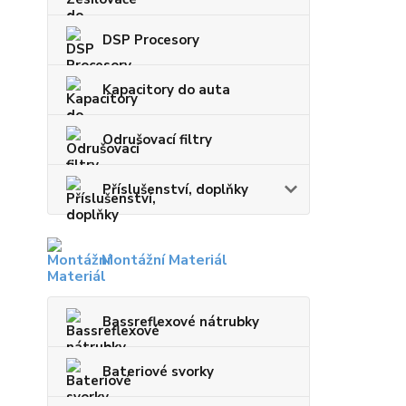
DSP Procesory
Kapacitory do auta
Odrušovací filtry
Příslušenství, doplňky
Montážní Materiál
Bassreflexové nátrubky
Bateriové svorky