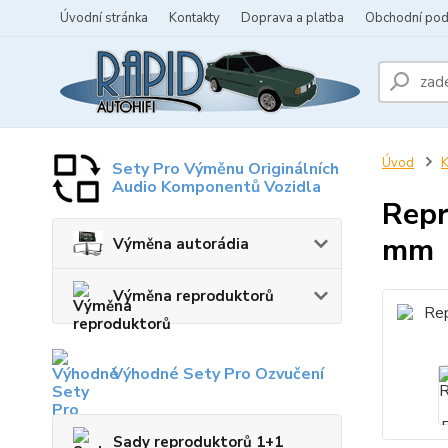
Úvodní stránka
Kontakty
Doprava a platba
Obchodní po
Úvod
K
Sety Pro Výměnu Originálních
Audio Komponentů Vozidla
Repr
mm
Výměna autorádia
Výměna reproduktorů
Výhodné Sety Pro Ozvučení
Sady reproduktorů 1+1