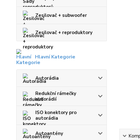
Zesilovač + subwoofer
Zesilovač + reproduktory
Hlavní Kategorie
Autorádia
Redukční rámečky
autorádií
ISO konektory pro
autorádia
Autoantény
Kompl