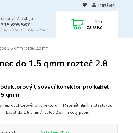
Přihlášení
 si rady? Zavolejte.
0
ks
 315 695 567
za
0 Kč
/ 9-17 hod, SO 10-12 hod
c do 1.5 qmm rozteč 2.8 mm
mec do 1.5 qmm rozteč 2.8
oduktorový lisovací konektor pro kabel
.5 qmm
us reproduktorového konektoru. Materiál hliník s plastovou
í -- kabel do 1.5 qmm / rozteč 2.8 mm
celý popis
tupnost
Skladem 20 ks