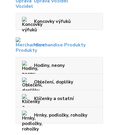
Úprava Vozidel
Koncovky výfuků
Merchandise Produkty
Hodiny, neony
Oblečení, doplňky
Klíčenky a ostatní
Hrnky, podložky, rohožky