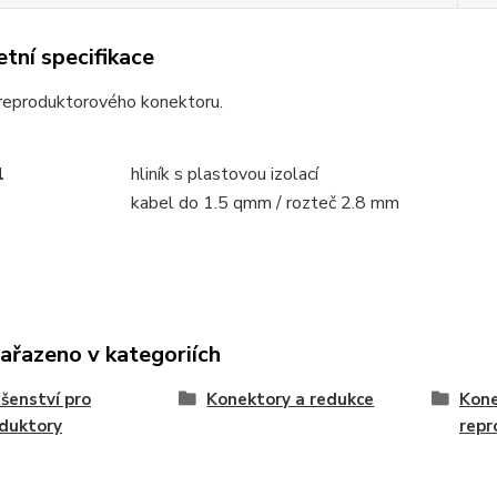
tní specifikace
 reproduktorového konektoru.
l
hliník s plastovou izolací
kabel do 1.5 qmm / rozteč 2.8 mm
zařazeno v kategoriích
ušenství pro
Konektory a redukce
Kone
duktory
repr