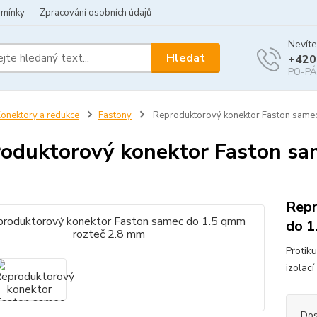
dmínky
Zpracování osobních údajů
Nevíte
Hledat
+420
PO-PÁ 
onektory a redukce
Fastony
Reproduktorový konektor Faston same
oduktorový konektor Faston sa
Repr
do 1
Protik
izolac
Dos