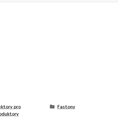
ktory pro
Fastony
oduktory