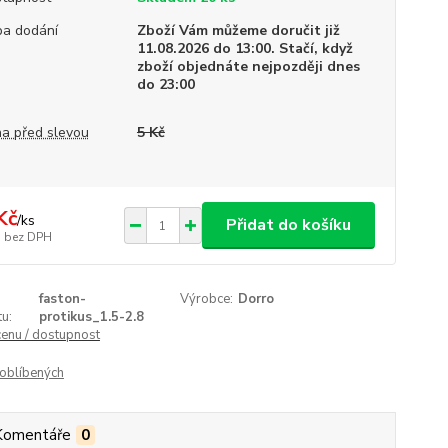
a dodání
Zboží Vám můžeme doručit již
11.08.2026 do 13:00. Stačí, když
zboží objednáte nejpozději dnes
do 23:00
a před slevou
5 Kč
Kč
/
ks
Přidat do košíku
bez DPH
faston-
Výrobce:
Dorro
u:
protikus_1.5-2.8
cenu / dostupnost
oblíbených
Komentáře
0