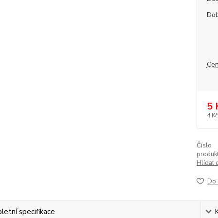
Dob
Cen
5 
4 Kč
Číslo
produkt
Hlídat 
Do 
etní specifikace