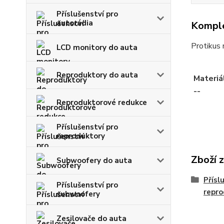
Příslušenství pro
autorádia
Komple
Protikus
LCD monitory do auta
Reproduktory do auta
Materiá
--
Reproduktorové redukce
Příslušenství pro
reproduktory
Zboží 
Subwoofery do auta
Přísl
Příslušenství pro
repro
subwoofery
Zesilovače do auta