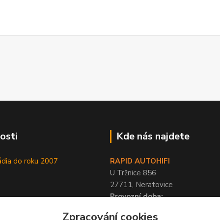
osti
Kde nás najdete
ádia do roku 2007
RAPID AUTOHIFI
U Tržnice 856
27711, Neratovice
Provozní doba:
PO-PÁ 9-17 hod, SO 10-12 hod
Zpracování cookies