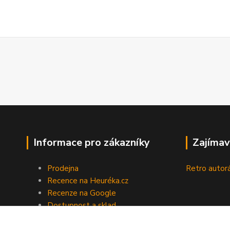
Informace pro zákazníky
Zajímav
Prodejna
Retro autor
Recence na Heuréka.cz
Recenze na Google
Dostupnost a sklad
Doprava a platba