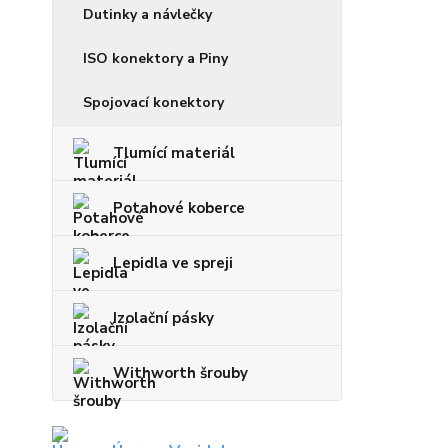
Dutinky a návlečky
ISO konektory a Piny
Spojovací konektory
Tlumící materiál
Potahové koberce
Lepidla ve spreji
Izolační pásky
Withworth šrouby