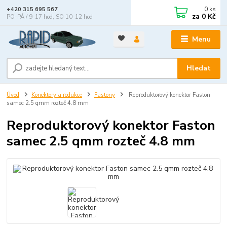
0
ks
+420 315 695 567
za
0 Kč
PO-PÁ / 9-17 hod, SO 10-12 hod
Menu
Hledat
Úvod
Konektory a redukce
Fastony
Reproduktorový konektor Faston
samec 2.5 qmm rozteč 4.8 mm
Reproduktorový konektor Faston
samec 2.5 qmm rozteč 4.8 mm