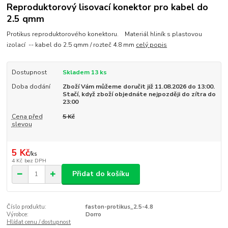
Reproduktorový lisovací konektor pro kabel do
2.5 qmm
Protikus reproduktorového konektoru. Materiál hliník s plastovou
izolací -- kabel do 2.5 qmm / rozteč 4.8 mm
celý popis
Dostupnost
Skladem 13 ks
Doba dodání
Zboží Vám můžeme doručit již 11.08.2026 do 13:00.
Stačí, když zboží objednáte nejpozději do zítra do
23:00
Cena před
5 Kč
slevou
5 Kč
/
ks
4 Kč
bez DPH
Přidat do košíku
Číslo produktu:
faston-protikus_2.5-4.8
Výrobce:
Dorro
Hlídat cenu / dostupnost