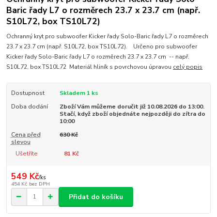
Baric řady L7 o rozměrech 23.7 x 23.7 cm (např.
S10L72, box TS10L72)
Ochranný kryt pro subwoofer Kicker řady Solo-Baric řady L7 o rozměrech
23.7 x 23.7 cm (např. S10L72, box TS10L72). Určeno pro subwoofer
Kicker řady Solo-Baric řady L7 o rozměrech 23.7 x 23.7 cm -- např.
S10L72, box TS10L72 Materiál hliník s povrchovou úpravou
celý popis
Dostupnost
Skladem 1 ks
Doba dodání
Zboží Vám můžeme doručit již 10.08.2026 do 13:00.
Stačí, když zboží objednáte nejpozději do zítra do
10:00
Cena před
630 Kč
slevou
Ušetříte
81 Kč
549 Kč
/
ks
454 Kč
bez DPH
Přidat do košíku