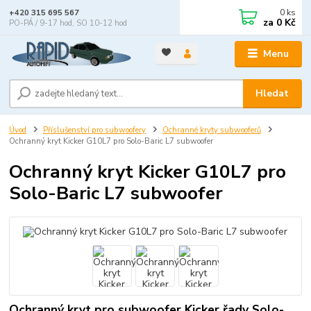
0
ks
+420 315 695 567
za
0 Kč
PO-PÁ / 9-17 hod, SO 10-12 hod
Menu
Hledat
Úvod
Příslušenství pro subwoofery
Ochranné kryty subwooferů
Ochranný kryt Kicker G10L7 pro Solo-Baric L7 subwoofer
Ochranný kryt Kicker G10L7 pro
Solo-Baric L7 subwoofer
Ochranný kryt pro subwoofer Kicker řady Solo-