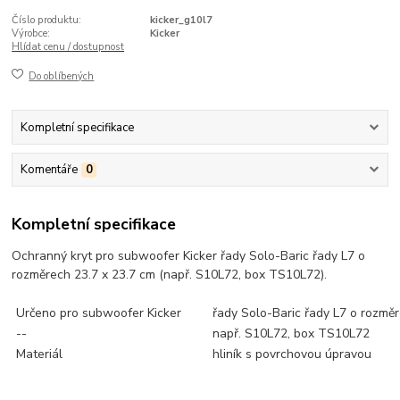
Číslo produktu:
kicker_g10l7
Výrobce:
Kicker
Hlídat cenu / dostupnost
Do oblíbených
Kompletní specifikace
Komentáře
0
Kompletní specifikace
Ochranný kryt pro subwoofer Kicker řady Solo-Baric řady L7 o
rozměrech 23.7 x 23.7 cm (např. S10L72, box TS10L72).
Určeno pro subwoofer Kicker
řady Solo-Baric řady L7 o rozměr
--
např. S10L72, box TS10L72
Materiál
hliník s povrchovou úpravou