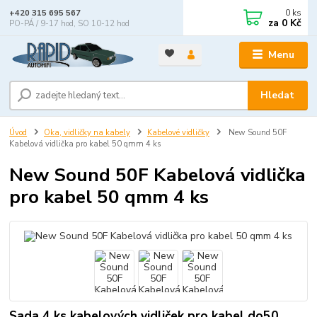
0
ks
+420 315 695 567
za
0 Kč
PO-PÁ / 9-17 hod, SO 10-12 hod
Menu
Hledat
Úvod
Oka, vidličky na kabely
Kabelové vidličky
New Sound 50F
Kabelová vidlička pro kabel 50 qmm 4 ks
New Sound 50F Kabelová vidlička
pro kabel 50 qmm 4 ks
Sada 4 ks kabelových vidliček pro kabel do50