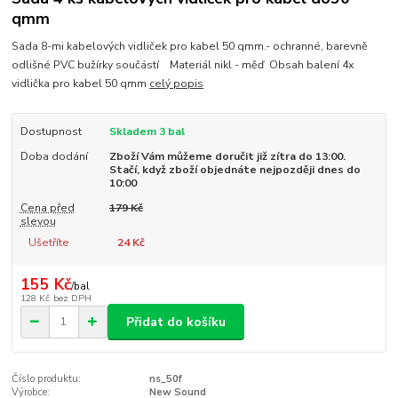
qmm
Sada 8-mi kabelových vidliček pro kabel 50 qmm.- ochranné, barevně
odlišné PVC bužírky součástí Materiál nikl - měď Obsah balení 4x
vidlička pro kabel 50 qmm
celý popis
Dostupnost
Skladem 3 bal
Doba dodání
Zboží Vám můžeme doručit již zítra do 13:00.
Stačí, když zboží objednáte nejpozději dnes do
10:00
Cena před
179 Kč
slevou
Ušetříte
24 Kč
155 Kč
/
bal
128 Kč
bez DPH
Přidat do košíku
Číslo produktu:
ns_50f
Výrobce:
New Sound