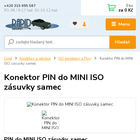
0
ks
+420 315 695 567
za
0 Kč
PO-PÁ / 9-17 hod, SO 10-12 hod
Menu
Hledat
Úvod
Konektory a redukce
ISO konektory a Piny
Konektor PIN do MINI
ISO zásuvky samec
Konektor PIN do MINI ISO
zásuvky samec
PIN do MINI ISO zásuvky, samec