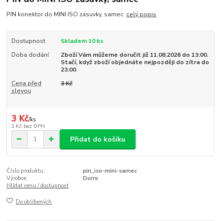
PIN konektor do MINI ISO zásuvky, samec.
celý popis
Dostupnost
Skladem 10 ks
Doba dodání
Zboží Vám můžeme doručit již 11.08.2026 do 13:00.
Stačí, když zboží objednáte nejpozději do zítra do
23:00
Cena před
3 Kč
slevou
3 Kč
/
ks
2 Kč
bez DPH
Přidat do košíku
Číslo produktu:
pin_iso-mini-samec
Výrobce:
Dorro
Hlídat cenu / dostupnost
Do oblíbených