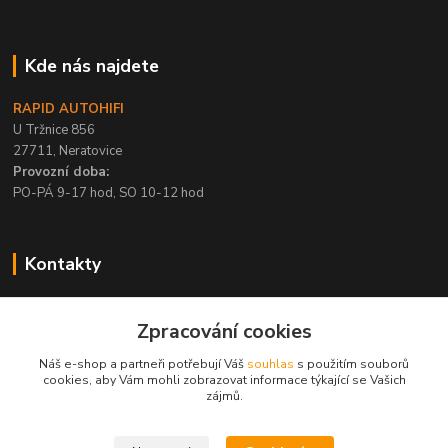
Kde nás najdete
RAPID AUTOHIFI
U Tržnice 856
27711, Neratovice
Provozní doba:
PO-PÁ 9-17 hod, SO 10-12 hod
Kontakty
+420 315 695 567
Zpracování cookies
PO-PÁ / 9-17 hod, SO 10-12 hod
Náš e-shop a partneři potřebují Váš
souhlas
s použitím souborů
info@rapid-autohifi.com
cookies, aby Vám mohli zobrazovat informace týkající se Vašich
zájmů.