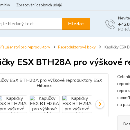
dmínky
Zpracování osobních údajů
Nevíte
Hledat
+420
PO-PÁ 
říslušenství pro reproduktory
Reproduktorové boxy
Kapličky ESX B
ičky ESX BTH28A pro výškové r
Celohl
reprod
repro 
domečk
na pal
Dos