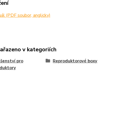
žení
l (PDF soubor, anglicky)
zařazeno v kategoriích
ušenství pro
Reproduktorové boxy
duktory