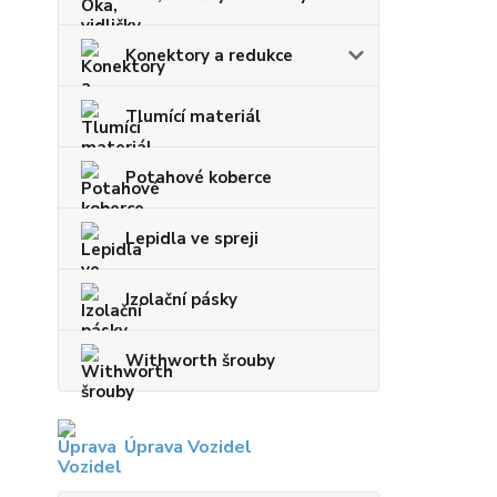
Konektory a redukce
Tlumící materiál
Potahové koberce
Lepidla ve spreji
Izolační pásky
Withworth šrouby
Úprava Vozidel