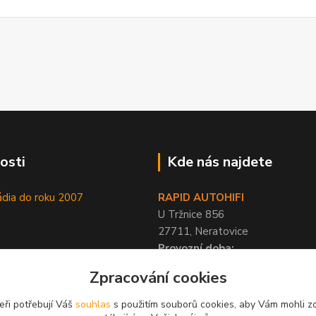
osti
Kde nás najdete
ádia do roku 2007
RAPID AUTOHIFI
U Tržnice 856
27711, Neratovice
Provozní doba:
PO-PÁ 9-17 hod, SO 10-12 hod
Zpracování cookies
eři potřebují Váš
souhlas
s použitím souborů cookies, aby Vám mohli z