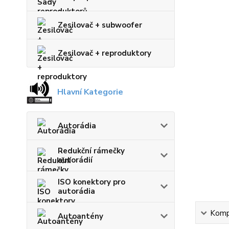
Zesilovač + subwoofer
Zesilovač + reproduktory
Hlavní Kategorie
Autorádia
Redukční rámečky
autorádií
ISO konektory pro
autorádia
Kompl
Autoantény