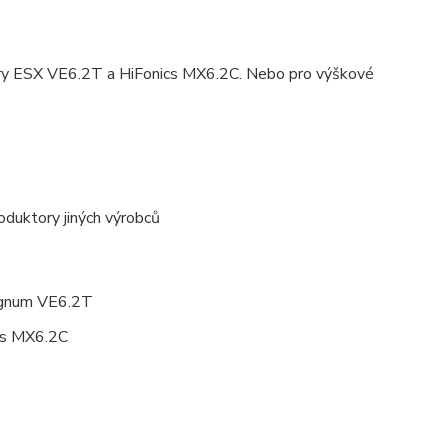
ory ESX VE6.2T a HiFonics MX6.2C. Nebo pro výškové
roduktory jiných výrobců
gnum VE6.2T
cs MX6.2C