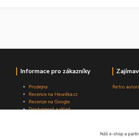
Informace pro zákazníky
Zajímav
Prodejna
Retro autor
Recence na Heuréka.cz
Recenze na Google
Dostupnost a sklad
Doprava a platba
Obchodní podmínky
Zpracování osobních údajů
Náš e-shop a partn