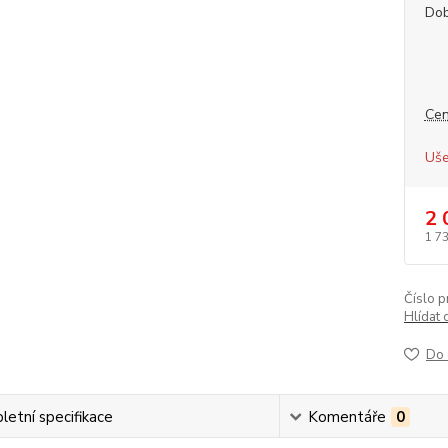
Dob
Cen
Uše
2 
1 7
Číslo p
Hlídat 
Do 
etní specifikace
Komentáře
0