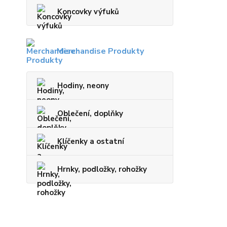
Koncovky výfuků
Merchandise Produkty
Hodiny, neony
Oblečení, doplňky
Klíčenky a ostatní
Hrnky, podložky, rohožky