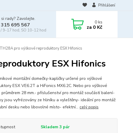
Přihlášení
 si rady? Zavolejte.
0
ks
 315 695 567
za
0 Kč
/ 9-17 hod, SO 10-12 hod
TH28A pro výškové reproduktory ESX Hifonics
eproduktory ESX Hifonics
iníkové montážní domečky-kapličky určené pro výškové
uktory ESX VE6.2T a HiFonics MX6.2C. Nebo pro výškové
s průměrem 28 mm.- příslušenství pro montáž součástí balení-
y jsou vyfrézovány ze hliníku a vyleštěny- ideální pro montáž
ubní desku nebo libovolné místo- efektní...
celý popis
tupnost
Skladem 3 pár