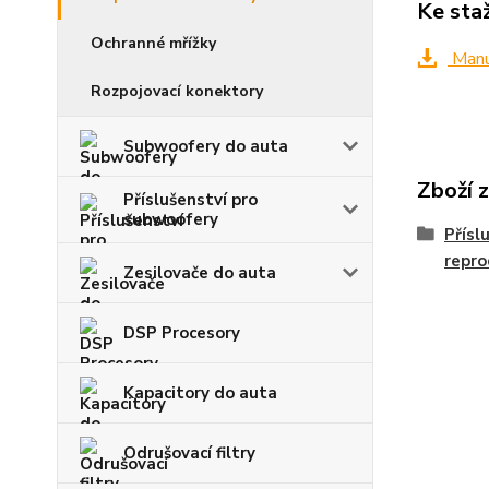
Ke sta
Ochranné mřížky
Manuá
Rozpojovací konektory
Subwoofery do auta
Zboží 
Příslušenství pro
subwoofery
Přísl
repro
Zesilovače do auta
DSP Procesory
Kapacitory do auta
Odrušovací filtry