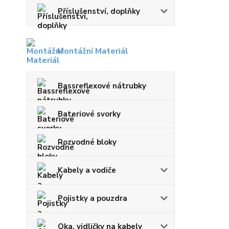
Příslušenství, doplňky
Montážní Materiál
Bassreflexové nátrubky
Bateriové svorky
Rozvodné bloky
Kabely a vodiče
Pojistky a pouzdra
Oka, vidličky na kabely