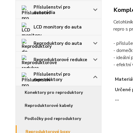
Příslušenství pro
Komple
autorádia
Celohlin
LCD monitory do auta
repro s 
- přísluš
Reproduktory do auta
- domečky
- ideální
Reproduktorové redukce
- efektní
Příslušenství pro
Materiá
reproduktory
Určené 
Konektory pro reproduktory
--
Reproduktorové kabely
Podložky pod reproduktory
Reproduktorové boxy