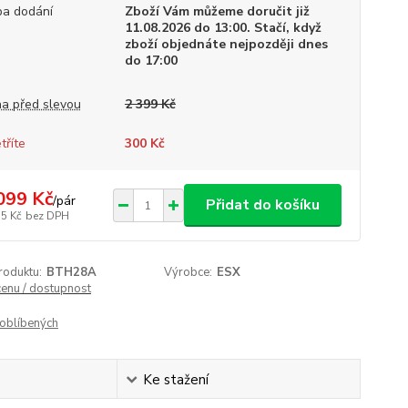
a dodání
Zboží Vám můžeme doručit již
11.08.2026 do 13:00. Stačí, když
zboží objednáte nejpozději dnes
do 17:00
a před slevou
2 399 Kč
tříte
300 Kč
099 Kč
/
pár
Přidat do košíku
35 Kč
bez DPH
roduktu:
BTH28A
Výrobce:
ESX
cenu / dostupnost
oblíbených
Ke stažení