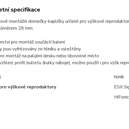
tní specifikace
íkové montážní domečky-kapličky určené pro výškové reprodukt
průměrem 28 mm.
enství pro montáž součástí balení
 jsou vyfrézovány ze hliníku a vyleštěny
 pro montáž na palubní desku nebo libovolné místo
 vzhled, profil bulletu (kulky náboje), možno použít i pro výšk.rep
l
hliník
pro výškové reproduktory
ESX Si
HiFoni