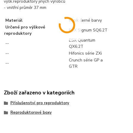
výšk.reproduktory jiných výrobců
- vnitřní průměr 37 mm
Materiál
hliník černé barvy
Určené pro výškové
ESX Signum SQ6.2T
reproduktory
ESX Quantum
--
QX6.2T
--
Hifonics série ZXi
Crunch série GP a
--
GTR
Zboží zařazeno v kategoriích
Příslušenství pro reproduktory
Reproduktorové boxy