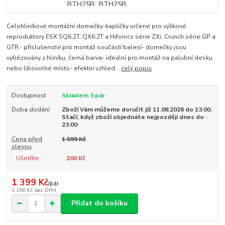
Celohliníkové montážní domečky-kapličky určené pro výškové
reproduktory ESX SQ6.2T, QX6.2T a Hifonics série ZXi, Crunch série GP a
GTR.- příslušenství pro montáž součástí balení- domečky jsou
vyfrézovány z hliníku, černá barva- ideální pro montáž na palubní desku
nebo libovolné místo- efektní vzhled...
celý popis
Dostupnost
Skladem 3 pár
Doba dodání
Zboží Vám můžeme doručit již 11.08.2026 do 13:00.
Stačí, když zboží objednáte nejpozději dnes do
23:00
Cena před
1 599 Kč
slevou
Ušetříte
200 Kč
1 399 Kč
/
pár
1 156 Kč
bez DPH
Přidat do košíku