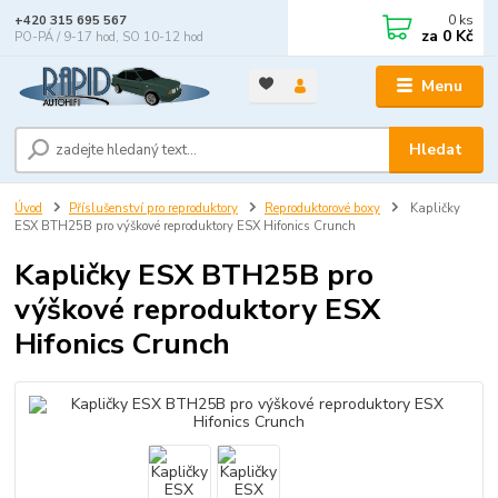
0
ks
+420 315 695 567
za
0 Kč
PO-PÁ / 9-17 hod, SO 10-12 hod
Menu
Hledat
Úvod
Příslušenství pro reproduktory
Reproduktorové boxy
Kapličky
ESX BTH25B pro výškové reproduktory ESX Hifonics Crunch
Kapličky ESX BTH25B pro
výškové reproduktory ESX
Hifonics Crunch