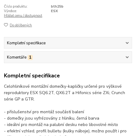
Číslo produktu:
bth25b
Výrobce:
ESX
Hlídat cenu / dostupnost
Do oblíbených
Kompletní specifikace
Komentáře
1
Kompletní specifikace
Celohliníkové montážní domečky-kapličky určené pro výškové
reproduktory ESX SQ6.2T, QX6.2T a Hifonics série ZXi, Crunch
série GP a GTR.
- příslušenství pro montáž součástí balení
- domečky jsou vyfrézovány z hliníku, černá barva
- ideální pro montáž na palubní desku nebo libovolné místo
- efektní vzhled, profil bulletu (kulky náboje), možno použít i pro