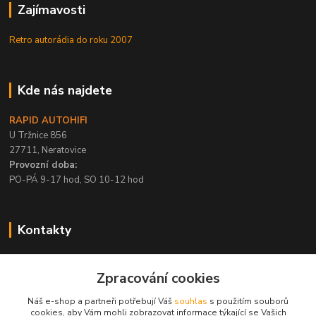
Zajímavosti
Retro autorádia do roku 2007
Kde nás najdete
RAPID AUTOHIFI
U Tržnice 856
27711, Neratovice
Provozní doba:
PO-PÁ 9-17 hod, SO 10-12 hod
Kontakty
+420 315 695 567
Zpracování cookies
PO-PÁ / 9-17 hod, SO 10-12 hod
Náš e-shop a partneři potřebují Váš
souhlas
s použitím souborů
info@rapid-autohifi.com
cookies, aby Vám mohli zobrazovat informace týkající se Vašich