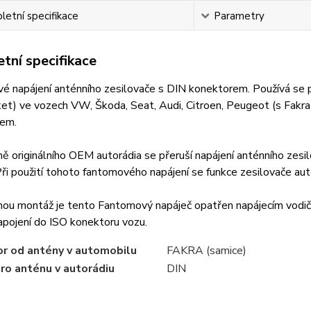
etní specifikace
Parametry
tní specifikace
 napájení anténního zesilovače s DIN konektorem. Používá se při 
et) ve vozech VW, Škoda, Seat, Audi, Citroen, Peugeot (s Fakr
čem.
ě originálního OEM autorádia se přeruší napájení anténního zesil
 Při použití tohoto fantomového napájení se funkce zesilovače a
nou montáž je tento Fantomový napáječ opatřen napájecím vodič
pojení do ISO konektoru vozu.
r od antény v automobilu
FAKRA (samice)
pro anténu v autorádiu
DIN