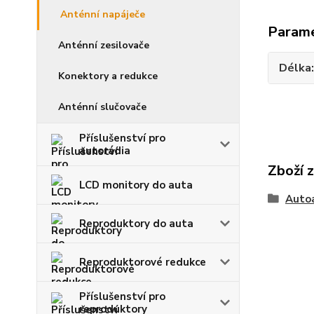
Anténní napáječe
Param
Anténní zesilovače
Délka
Konektory a redukce
Anténní slučovače
Příslušenství pro
autorádia
Zboží 
LCD monitory do auta
Auto
Reproduktory do auta
Reproduktorové redukce
Příslušenství pro
reproduktory