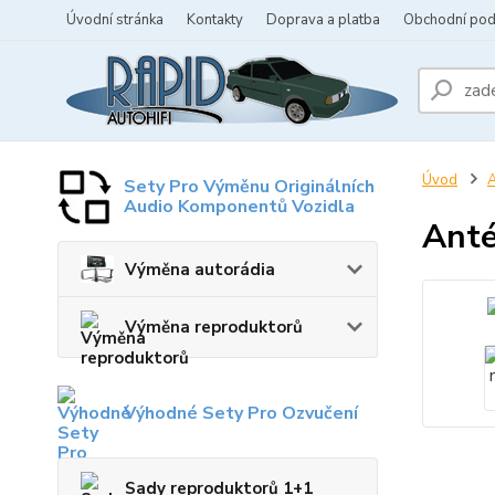
Úvodní stránka
Kontakty
Doprava a platba
Obchodní po
Úvod
A
Sety Pro Výměnu Originálních
Audio Komponentů Vozidla
Anté
Výměna autorádia
Výměna reproduktorů
Výhodné Sety Pro Ozvučení
Sady reproduktorů 1+1