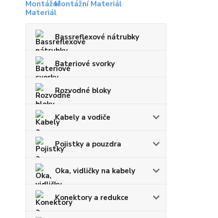
Montážní Materiál
Bassreflexové nátrubky
Bateriové svorky
Rozvodné bloky
Kabely a vodiče
Pojistky a pouzdra
Oka, vidličky na kabely
Konektory a redukce