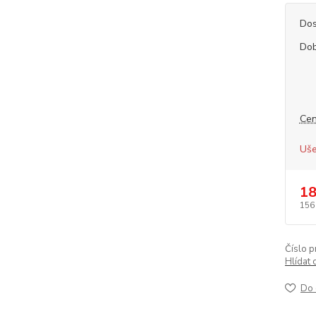
Dos
Dob
Cen
Uše
18
156
Číslo p
Hlídat 
Do 