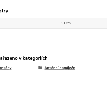
etry
30 cm
zařazeno v kategoriích
antény
Anténní napáječe