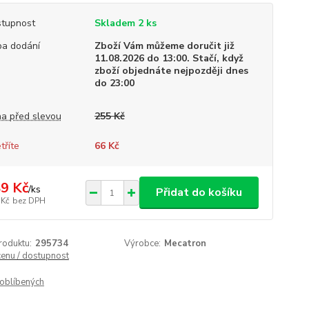
tupnost
Skladem 2 ks
a dodání
Zboží Vám můžeme doručit již
11.08.2026 do 13:00. Stačí, když
zboží objednáte nejpozději dnes
do 23:00
a před slevou
255 Kč
tříte
66 Kč
9 Kč
/
ks
Přidat do košíku
 Kč
bez DPH
roduktu:
295734
Výrobce:
Mecatron
cenu / dostupnost
oblíbených