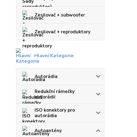
Zesilovač + subwoofer
Zesilovač + reproduktory
Hlavní Kategorie
Autorádia
Redukční rámečky
autorádií
ISO konektory pro
autorádia
Autoantény