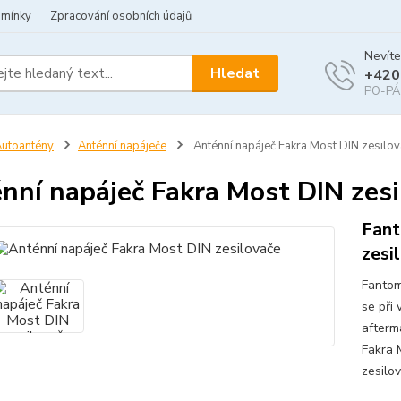
dmínky
Zpracování osobních údajů
Nevíte
Hledat
+420
PO-PÁ 
utoantény
Anténní napáječe
Anténní napáječ Fakra Most DIN zesilo
nní napáječ Fakra Most DIN zesi
Fant
zesi
Fantom
se při 
afterm
Fakra 
zesilo