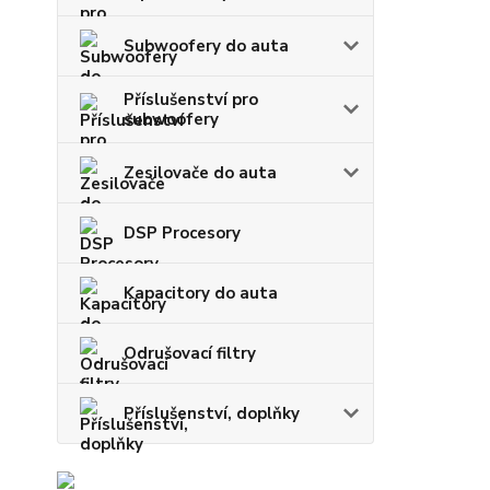
Subwoofery do auta
Příslušenství pro
subwoofery
Zesilovače do auta
DSP Procesory
Kapacitory do auta
Odrušovací filtry
Příslušenství, doplňky