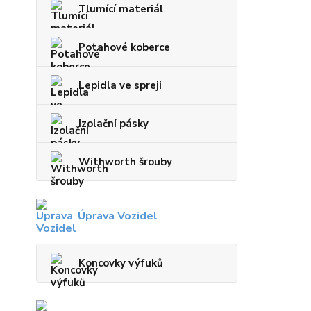
Tlumící materiál
Potahové koberce
Lepidla ve spreji
Izolační pásky
Withworth šrouby
Úprava Vozidel
Koncovky výfuků