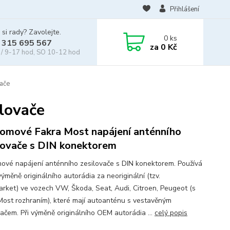
Přihlášení
 si rady? Zavolejte.
0
ks
 315 695 567
za
0 Kč
/ 9-17 hod, SO 10-12 hod
vače
lovače
omové Fakra Most napájení anténního
lovače s DIN konektorem
ové napájení anténního zesilovače s DIN konektorem. Používá
výměně originálního autorádia za neoriginální (tzv.
arket) ve vozech VW, Škoda, Seat, Audi, Citroen, Peugeot (s
Most rozhraním), které mají autoanténu s vestavěným
vačem. Při výměně originálního OEM autorádia ...
celý popis