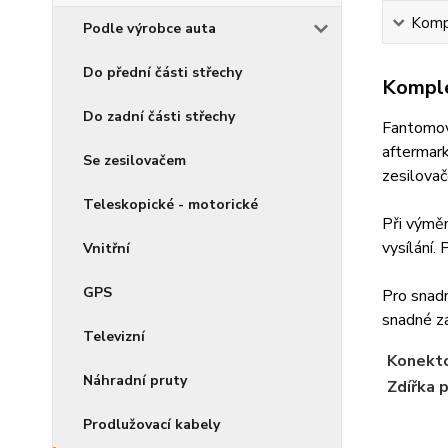
Kompl
Podle výrobce auta
Do přední části střechy
Komple
Do zadní části střechy
Fantomové
aftermark
Se zesilovačem
zesilova
Teleskopické - motorické
Při výměn
vysílání.
Vnitřní
GPS
Pro snad
snadné za
Televizní
Konekto
Náhradní pruty
Zdířka 
Prodlužovací kabely