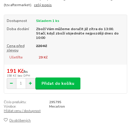
(tzv.aftermarket).
celý popis
Dostupnost
Skladem 1 ks
Doba dodání
Zboží Vám můžeme doručit již zítra do 13:00.
Stačí, když zboží objednáte nejpozději dnes do
10:00
Cena před
220 Kč
slevou
Ušetříte
29 Kč
191 Kč
/
ks
158 Kč
bez DPH
Přidat do košíku
Číslo produktu:
295795
Výrobce:
Mecatron
Hlídat cenu / dostupnost
Do oblíbených