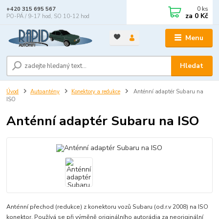
0
ks
+420 315 695 567
za
0 Kč
PO-PÁ / 9-17 hod, SO 10-12 hod
Menu
Hledat
Úvod
Autoantény
Konektory a redukce
Anténní adaptér Subaru na
ISO
Anténní adaptér Subaru na ISO
Anténní přechod (redukce) z konektoru vozů Subaru (od.r.v 2008) na ISO
konektor. Používá se při výměně originálního autorádia za neoriginální