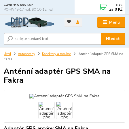
0
ks
+420 315 695 567
za
0 Kč
PO-PÁ / 9-17 hod, SO 10-12 hod
Menu
Hledat
Úvod
Autoantény
Konektory a redukce
Anténní adaptér GPS SMA na
Fakra
Anténní adaptér GPS SMA na
Fakra
Adaptér GPS antény SMA na Fakra