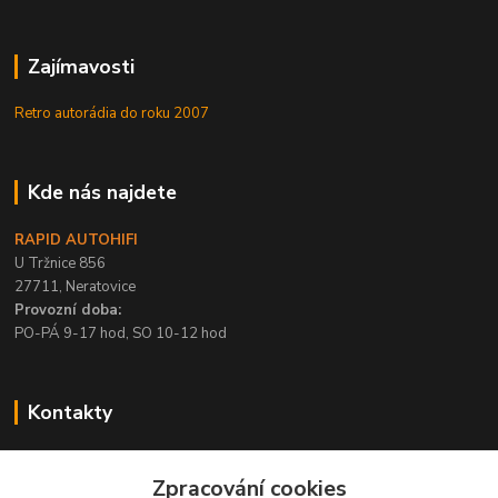
Zajímavosti
Retro autorádia do roku 2007
Kde nás najdete
RAPID AUTOHIFI
U Tržnice 856
27711, Neratovice
Provozní doba:
PO-PÁ 9-17 hod, SO 10-12 hod
Kontakty
+420 315 695 567
Zpracování cookies
PO-PÁ / 9-17 hod, SO 10-12 hod