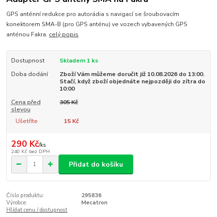
GPS anténní redukce pro autorádia s navigací se šroubovacím
konektorem SMA-B (pro GPS anténu) ve vozech vybavených GPS
anténou Fakra.
celý popis
Dostupnost
Skladem 1 ks
Doba dodání
Zboží Vám můžeme doručit již 10.08.2026 do 13:00.
Stačí, když zboží objednáte nejpozději do zítra do
10:00
Cena před
305 Kč
slevou
Ušetříte
15 Kč
290 Kč
/
ks
240 Kč
bez DPH
Přidat do košíku
Číslo produktu:
295836
Výrobce:
Mecatron
Hlídat cenu / dostupnost