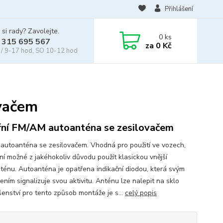
Přihlášení
 si rady? Zavolejte.
0
ks
 315 695 567
za
0 Kč
/ 9-17 hod, SO 10-12 hod
ovačem
řní FM/AM autoanténa se zesilovačem
í autoanténa se zesilovačem. Vhodná pro použití ve vozech,
ní možné z jakéhokoliv důvodu použít klasickou vnější
ténu. Autoanténa je opatřena indikační diodou, která svým
ením signalizuje svou aktivitu. Anténu lze nalepit na sklo
šenství pro tento způsob montáže je s...
celý popis