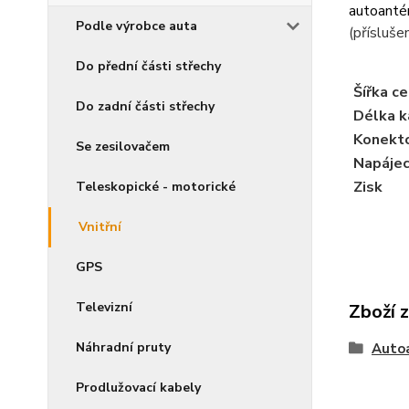
autoanté
Podle výrobce auta
(přísluše
Do přední části střechy
Šířka c
Do zadní části střechy
Délka k
Konekto
Se zesilovačem
Napájec
Zisk
Teleskopické - motorické
Vnitřní
GPS
Televizní
Zboží 
Náhradní pruty
Auto
Prodlužovací kabely