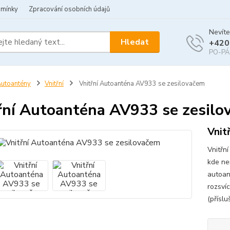
dmínky
Zpracování osobních údajů
Nevíte
Hledat
+420
PO-PÁ 
utoantény
Vnitřní
Vnitřní Autoanténa AV933 se zesilovačem
řní Autoanténa AV933 se zesil
Vnit
Vnitřn
kde ne
autoan
rozsvíc
(příslu