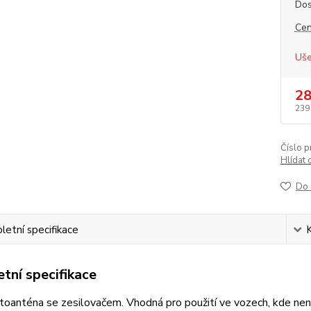
Dos
Cen
Uše
28
239
Číslo p
Hlídat 
Do 
etní specifikace
tní specifikace
utoanténa se zesilovačem. Vhodná pro použití ve vozech, kde nen