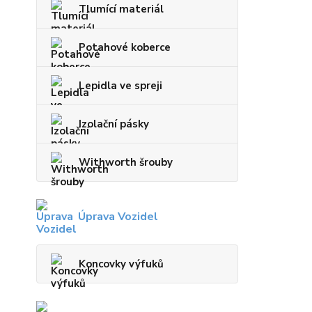
Tlumící materiál
Potahové koberce
Lepidla ve spreji
Izolační pásky
Withworth šrouby
Úprava Vozidel
Koncovky výfuků