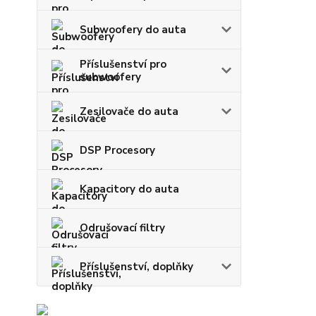
Subwoofery do auta
Příslušenství pro
subwoofery
Zesilovače do auta
DSP Procesory
Kapacitory do auta
Odrušovací filtry
Příslušenství, doplňky