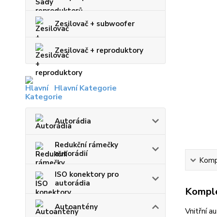
Zesilovač + subwoofer
Zesilovač + reproduktory
Hlavní Kategorie
Autorádia
Redukční rámečky
autorádií
Kompl
ISO konektory pro
autorádia
Komple
Autoantény
Vnitřní a