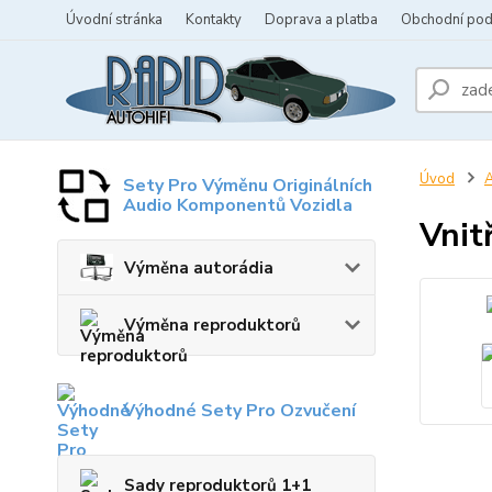
Úvodní stránka
Kontakty
Doprava a platba
Obchodní po
Úvod
A
Sety Pro Výměnu Originálních
Audio Komponentů Vozidla
Vnit
Výměna autorádia
Výměna reproduktorů
Výhodné Sety Pro Ozvučení
Sady reproduktorů 1+1