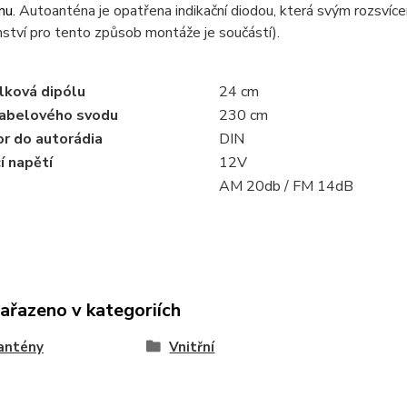
nu.
Autoanténa je opatřena indikační diodou, která svým rozsvícen
nství pro tento způsob montáže je součástí).
elková dipólu
24 cm
abelového svodu
230 cm
r do autorádia
DIN
í napětí
12V
AM 20db / FM 14dB
zařazeno v kategoriích
antény
Vnitřní