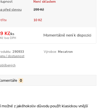
tupnost
Není skladem
a před slevou
299 Kč
tříte
10 Kč
9 Kč
/
ks
Momentálně není k dispozici
 Kč
bez DPH
roduktu:
290933
Výrobce:
Mecatron
cenu / dostupnost
oblíbených
Komentáře
0
í možné z jakéhokoliv důvodu použít klasickou vnější