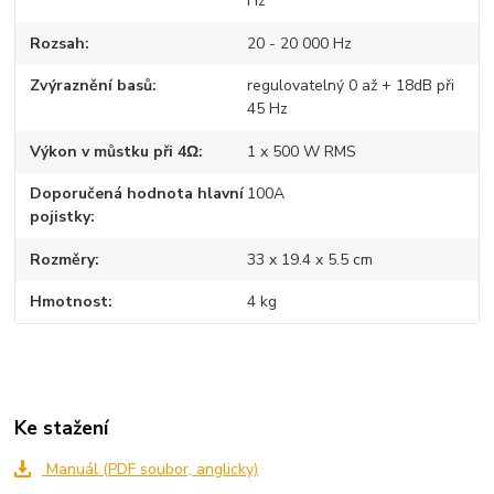
Hz
Rozsah
20 - 20 000 Hz
Zvýraznění basů
regulovatelný 0 až + 18dB při
45 Hz
Výkon v můstku při 4Ω
1 x 500 W RMS
Doporučená hodnota hlavní
100A
pojistky
Rozměry
33 x 19.4 x 5.5 cm
Hmotnost
4 kg
Ke stažení
Manuál (PDF soubor, anglicky)