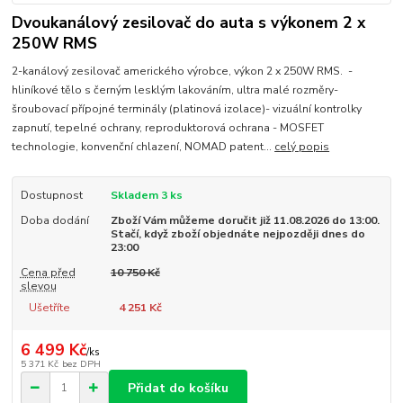
Dvoukanálový zesilovač do auta s výkonem 2 x
250W RMS
2-kanálový zesilovač amerického výrobce, výkon 2 x 250W RMS. -
hliníkové tělo s černým lesklým lakováním, ultra malé rozměry-
šroubovací přípojné terminály (platinová izolace)- vizuální kontrolky
zapnutí, tepelné ochrany, reproduktorová ochrana - MOSFET
technologie, konvenční chlazení, NOMAD patent...
celý popis
Dostupnost
Skladem 3 ks
Doba dodání
Zboží Vám můžeme doručit již 11.08.2026 do 13:00.
Stačí, když zboží objednáte nejpozději dnes do
23:00
Cena před
10 750 Kč
slevou
Ušetříte
4 251 Kč
6 499 Kč
/
ks
5 371 Kč
bez DPH
Přidat do košíku