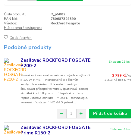
Číslo produktu:
rf_p5002
EAN kód:
780687326890
Výrobce:
Rockford Fosgate
Hlídat cenu / dostupnost
Do oblíbených
Podobné produkty
Zesilovač ROCKFORD FOSGATE
Skladem 26 ks
P200-2
2-kanálový zesilovač amerického výrobce, výkon 2
2 799 Kč
/
ks
x 100W RMS. - hliníkové tělo s černým
2 313 Kč
bez DPH
lesklým lakováním, ultra malé rozměry-
šroubovací přípojné terminály (platinová izolace)-
vizuální kontrolky zapnutí, tepelné ochrany,
reproduktorová ochrana - MOSFET technologie,
konvenční chlazení, NOMAD patent...
Přidat do košíku
Zesilovač ROCKFORD FOSGATE
Skladem 4 ks
Prime R150-2