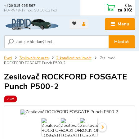
0
ks
+420 315 695 567
za
0 Kč
PO-PÁ / 9-17 hod, SO 10-12 hod
Menu
Hledat
Úvod
Zesilovače do auta
2-kanálové zesilovače
Zesilovač
ROCKFORD FOSGATE Punch P500-2
Zesilovač ROCKFORD FOSGATE
Punch P500-2
Akce