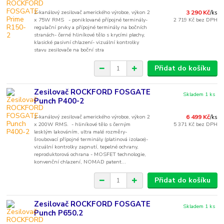
2-kanálový zesilovač amerického výrobce, výkon 2
3 290 Kč
/
ks
x 75W RMS - poniklované přípojné terminály-
2 719 Kč
bez DPH
regulační prvky a přípojné terminály na bočních
stranách- černé hliníkové tělo s krycími plechy,
klasické pasivní chlazení- vizuální kontrolky
stavu zesilovače na boční stra
Přidat do košíku
Zesilovač ROCKFORD FOSGATE
Skladem 1 ks
Punch P400-2
2-kanálový zesilovač amerického výrobce, výkon 2
6 499 Kč
/
ks
x 200W RMS. - hliníkové tělo s černým
5 371 Kč
bez DPH
lesklým lakováním, ultra malé rozměry-
šroubovací přípojné terminály (platinová izolace)-
vizuální kontrolky zapnutí, tepelné ochrany,
reproduktorová ochrana - MOSFET technologie,
konvenční chlazení, NOMAD patent...
Přidat do košíku
Zesilovač ROCKFORD FOSGATE
Skladem 1 ks
Punch P650.2