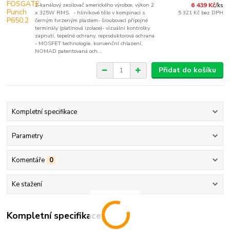
2-kanálový zesilovač amerického výrobce, výkon 2
6 439 Kč
/
ks
x 325W RMS. - hliníkové tělo v kompinaci s
5 321 Kč
bez DPH
černým tvrzeným plastem- šroubovací přípojné
terminály (platinová izolace)- vizuální kontrolky
zapnutí, tepelné ochrany, reproduktorová ochrana
- MOSFET technologie, konvenční chlazení,
NOMAD patentovaná och...
Přidat do košíku
Kompletní specifikace
Parametry
Komentáře
0
Ke stažení
Kompletní specifikace