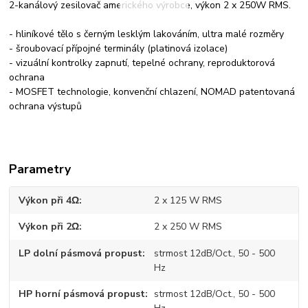
2-kanálový zesilovač amerického výrobce, výkon 2 x 250W RMS.
- hliníkové tělo s černým lesklým lakováním, ultra malé rozměry
- šroubovací přípojné terminály (platinová izolace)
- vizuální kontrolky zapnutí, tepelné ochrany, reproduktorová
ochrana
- MOSFET technologie, konvenční chlazení, NOMAD patentovaná
ochrana výstupů
Parametry
Výkon při 4Ω
2 x 125 W RMS
Výkon při 2Ω
2 x 250 W RMS
LP dolní pásmová propust
strmost 12dB/Oct., 50 - 500
Hz
HP horní pásmová propust
strmost 12dB/Oct., 50 - 500