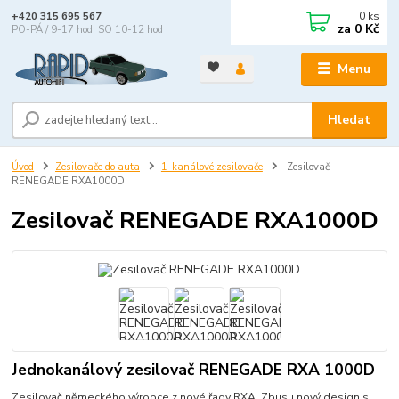
0
ks
+420 315 695 567
za
0 Kč
PO-PÁ / 9-17 hod, SO 10-12 hod
Menu
Hledat
Úvod
Zesilovače do auta
1-kanálové zesilovače
Zesilovač
RENEGADE RXA1000D
Zesilovač RENEGADE RXA1000D
Jednokanálový zesilovač RENEGADE RXA 1000D
Zesilovač německého výrobce z nové řady RXA. Zbusu nový design s