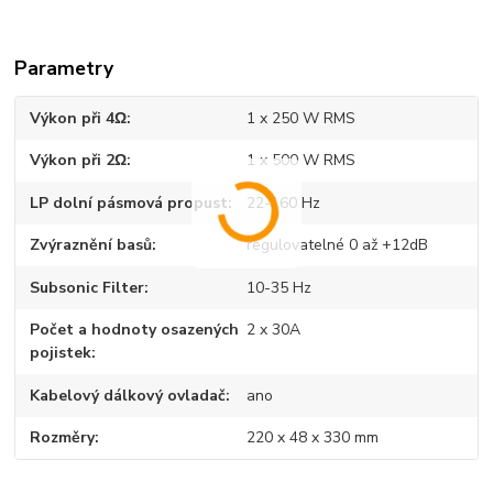
Parametry
Výkon při 4Ω
1 x 250 W RMS
Výkon při 2Ω
1 x 500 W RMS
LP dolní pásmová propust
22-160 Hz
Zvýraznění basů
regulovatelné 0 až +12dB
Subsonic Filter
10-35 Hz
Počet a hodnoty osazených
2 x 30A
pojistek
Kabelový dálkový ovladač
ano
Rozměry
220 x 48 x 330 mm