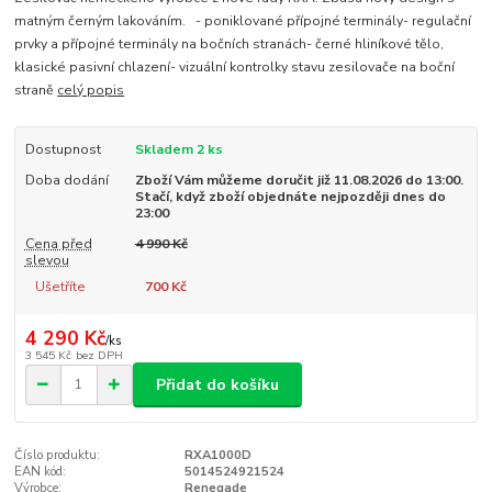
matným černým lakováním. - poniklované přípojné terminály- regulační
prvky a přípojné terminály na bočních stranách- černé hliníkové tělo,
klasické pasivní chlazení- vizuální kontrolky stavu zesilovače na boční
straně
celý popis
Dostupnost
Skladem 2 ks
Doba dodání
Zboží Vám můžeme doručit již 11.08.2026 do 13:00.
Stačí, když zboží objednáte nejpozději dnes do
23:00
Cena před
4 990 Kč
slevou
Ušetříte
700 Kč
4 290 Kč
/
ks
3 545 Kč
bez DPH
Přidat do košíku
Číslo produktu:
RXA1000D
EAN kód:
5014524921524
Výrobce:
Renegade