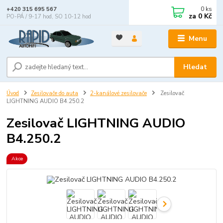
0
ks
+420 315 695 567
za
0 Kč
PO-PÁ / 9-17 hod, SO 10-12 hod
Menu
Hledat
Úvod
Zesilovače do auta
2-kanálové zesilovače
Zesilovač
LIGHTNING AUDIO B4.250.2
Zesilovač LIGHTNING AUDIO
B4.250.2
Akce