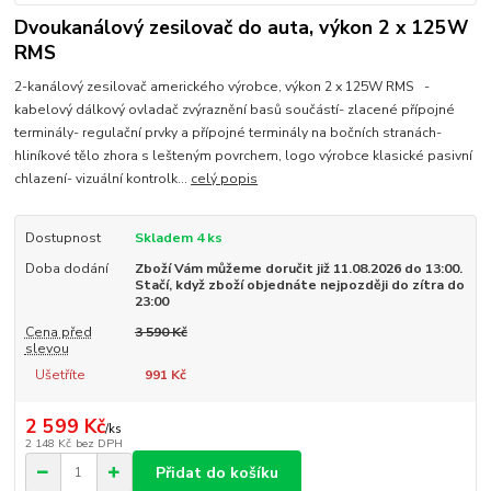
Dvoukanálový zesilovač do auta, výkon 2 x 125W
RMS
2-kanálový zesilovač amerického výrobce, výkon 2 x 125W RMS -
kabelový dálkový ovladač zvýraznění basů součástí- zlacené přípojné
terminály- regulační prvky a přípojné terminály na bočních stranách-
hliníkové tělo zhora s lešteným povrchem, logo výrobce klasické pasivní
chlazení- vizuální kontrolk...
celý popis
Dostupnost
Skladem 4 ks
Doba dodání
Zboží Vám můžeme doručit již 11.08.2026 do 13:00.
Stačí, když zboží objednáte nejpozději do zítra do
23:00
Cena před
3 590 Kč
slevou
Ušetříte
991 Kč
2 599 Kč
/
ks
2 148 Kč
bez DPH
Přidat do košíku