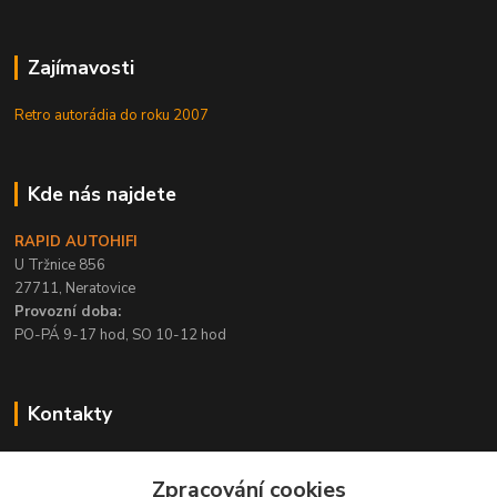
Zajímavosti
Retro autorádia do roku 2007
Kde nás najdete
RAPID AUTOHIFI
U Tržnice 856
27711, Neratovice
Provozní doba:
PO-PÁ 9-17 hod, SO 10-12 hod
Kontakty
+420 315 695 567
Zpracování cookies
PO-PÁ / 9-17 hod, SO 10-12 hod