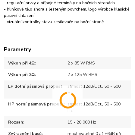
- regulační prvky a přípojné terminály na bočních stranách
- hliníkové tělo zhora s lešteným povrchem, logo výrobce klasické
pasivní chlazení
- vizuální kontrolky stavu zesilovače na boční straně
Parametry
Výkon při 4Ω
2 x 85 W RMS
Výkon při 2Ω
2 x 125 W RMS
LP dolní pásmová propust
strmost 12dB/Oct., 50 - 500
Hz
HP horní pásmová propust
strmost 12dB/Oct., 50 - 500
Hz
Rozsah
15 - 20 000 Hz
Zvýraznění basů
regulovatelné 0 až +6dB při