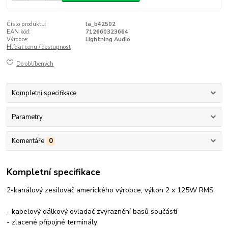
Číslo produktu:
la_b42502
EAN kód:
712660323664
Výrobce:
Lightning Audio
Hlídat cenu / dostupnost
Do oblíbených
Kompletní specifikace
Parametry
Komentáře
0
Kompletní specifikace
2-kanálový zesilovač amerického výrobce, výkon 2 x 125W RMS
- kabelový dálkový ovladač zvýraznění basů součástí
- zlacené přípojné terminály