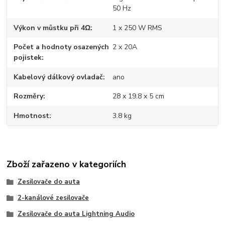
50 Hz
Výkon v můstku při 4Ω
1 x 250 W RMS
Počet a hodnoty osazených
2 x 20A
pojistek
Kabelový dálkový ovladač
ano
Rozměry
28 x 19.8 x 5 cm
Hmotnost
3.8 kg
Zboží zařazeno v kategoriích
Zesilovače do auta
2-kanálové zesilovače
Zesilovače do auta Lightning Audio