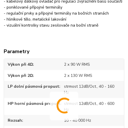
- kabelový dálkový ovladač pro regulaci zvýraznění basů součástí
- poniklované přípojné terminály
- regulační prvky a přípojné terminály na bočních stranách
- hliníkové tělo, metalické lakování
- vizuální kontrolky stavu zesilovače na boční straně
Parametry
Výkon při 4Ω
2 x 90 W RMS
Výkon při 2Ω
2 x 130 W RMS
LP dolní pásmová propust
strmost 12dB/Oct., 40 - 160
Hz
HP horní pásmová propust
strmost 12dB/Oct., 40 - 600
Hz
Rozsah
10 - 40 000 Hz