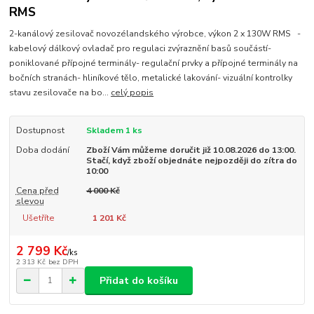
RMS
2-kanálový zesilovač novozélandského výrobce, výkon 2 x 130W RMS -
kabelový dálkový ovladač pro regulaci zvýraznění basů součástí-
poniklované přípojné terminály- regulační prvky a přípojné terminály na
bočních stranách- hliníkové tělo, metalické lakování- vizuální kontrolky
stavu zesilovače na bo...
celý popis
Dostupnost
Skladem 1 ks
Doba dodání
Zboží Vám můžeme doručit již 10.08.2026 do 13:00.
Stačí, když zboží objednáte nejpozději do zítra do
10:00
Cena před
4 000 Kč
slevou
Ušetříte
1 201 Kč
2 799 Kč
/
ks
2 313 Kč
bez DPH
Přidat do košíku