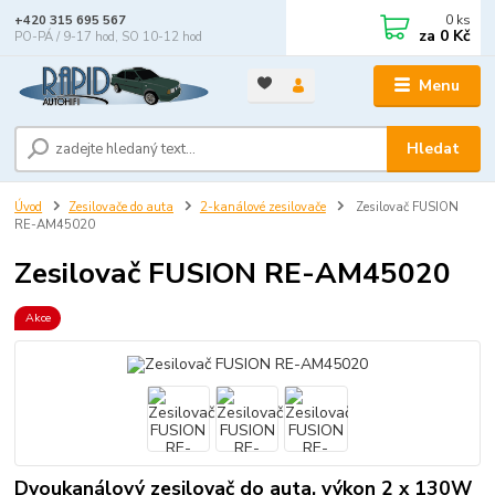
0
ks
+420 315 695 567
za
0 Kč
PO-PÁ / 9-17 hod, SO 10-12 hod
Menu
Hledat
Úvod
Zesilovače do auta
2-kanálové zesilovače
Zesilovač FUSION
RE-AM45020
Zesilovač FUSION RE-AM45020
Akce
Dvoukanálový zesilovač do auta, výkon 2 x 130W