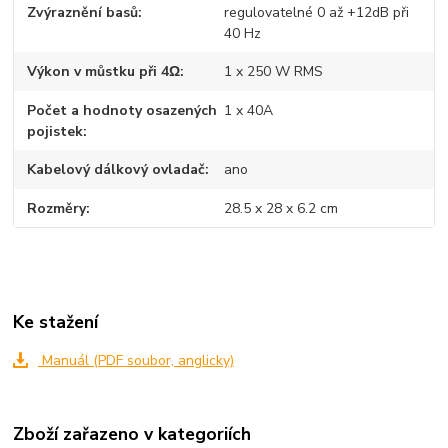
Zvýraznění basů
regulovatelné 0 až +12dB při
40 Hz
Výkon v můstku při 4Ω
1 x 250 W RMS
Počet a hodnoty osazených
1 x 40A
pojistek
Kabelový dálkový ovladač
ano
Rozměry
28.5 x 28 x 6.2 cm
Ke stažení
Manuál (PDF soubor, anglicky)
Zboží zařazeno v kategoriích