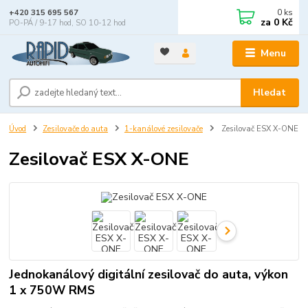
0
ks
+420 315 695 567
za
0 Kč
PO-PÁ / 9-17 hod, SO 10-12 hod
Menu
Hledat
Úvod
Zesilovače do auta
1-kanálové zesilovače
Zesilovač ESX X-ONE
Zesilovač ESX X-ONE
Jednokanálový digitální zesilovač do auta, výkon
1 x 750W RMS