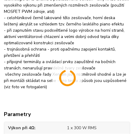
vysokého výkonu při zmenšených rozměrech zesilovače (použití
MOSFET PWM zdroje, atd)
- celohliníkové černě lakované tělo zesilovače, horní deska
leštený akrylát se vzhledem tzv. černého lesklého piano efektu
- při zapnutém stavu podsvětlené logo výrobce na horní straně,
aktivní ventilátorové chlazení a velmi dobrý odvod tepla díky
optimalizované konstrukci zesilovače
- trojnásobná ochrana - proti opačnému zapojení kontaktů,
přetížení a přehřátí
- přípojné terminály a ovládací prvky zapuštěné na bočních
stranách, nenarušují pravidelné tvary zesilovače
všechny zesilovače řady Xenium jsou rozměrově shodné a lze je
při montáži skládat na sebe - pro tento způsob jsou uzpůsobené
(viz foto ve fotogalerii)
Parametry
Výkon při 4Ω
1 x 300 W RMS