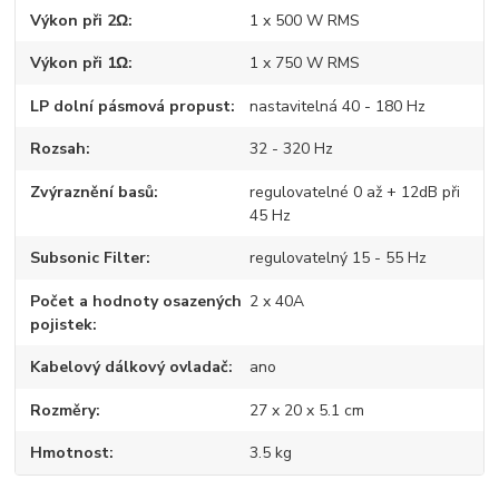
Výkon při 2Ω
1 x 500 W RMS
Výkon při 1Ω
1 x 750 W RMS
LP dolní pásmová propust
nastavitelná 40 - 180 Hz
Rozsah
32 - 320 Hz
Zvýraznění basů
regulovatelné 0 až + 12dB při
45 Hz
Subsonic Filter
regulovatelný 15 - 55 Hz
Počet a hodnoty osazených
2 x 40A
pojistek
Kabelový dálkový ovladač
ano
Rozměry
27 x 20 x 5.1 cm
Hmotnost
3.5 kg