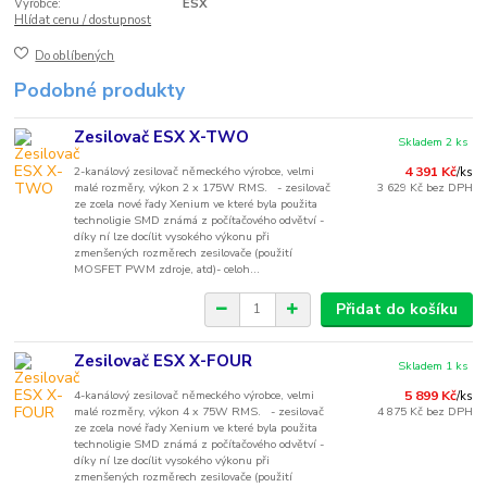
Výrobce:
ESX
Hlídat cenu / dostupnost
Do oblíbených
Podobné produkty
Zesilovač ESX X-TWO
Skladem 2 ks
2-kanálový zesilovač německého výrobce, velmi
4 391 Kč
/
ks
malé rozměry, výkon 2 x 175W RMS. - zesilovač
3 629 Kč
bez DPH
ze zcela nové řady Xenium ve které byla použita
technoligie SMD známá z počítačového odvětví -
díky ní lze docílit vysokého výkonu při
zmenšených rozměrech zesilovače (použití
MOSFET PWM zdroje, atd)- celoh...
Přidat do košíku
Zesilovač ESX X-FOUR
Skladem 1 ks
4-kanálový zesilovač německého výrobce, velmi
5 899 Kč
/
ks
malé rozměry, výkon 4 x 75W RMS. - zesilovač
4 875 Kč
bez DPH
ze zcela nové řady Xenium ve které byla použita
technoligie SMD známá z počítačového odvětví -
díky ní lze docílit vysokého výkonu při
zmenšených rozměrech zesilovače (použití