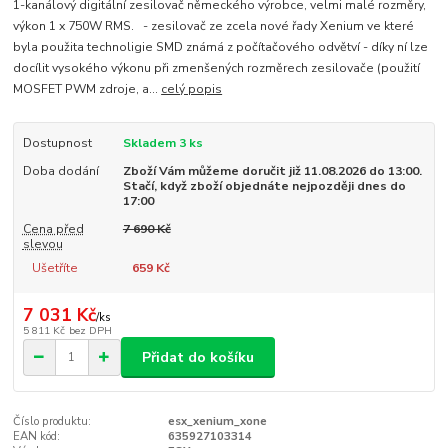
1-kanálový digitální zesilovač německého výrobce, velmi malé rozměry,
výkon 1 x 750W RMS. - zesilovač ze zcela nové řady Xenium ve které
byla použita technoligie SMD známá z počítačového odvětví - díky ní lze
docílit vysokého výkonu při zmenšených rozměrech zesilovače (použití
MOSFET PWM zdroje, a...
celý popis
Dostupnost
Skladem 3 ks
Doba dodání
Zboží Vám můžeme doručit již 11.08.2026 do 13:00.
Stačí, když zboží objednáte nejpozději dnes do
17:00
Cena před
7 690 Kč
slevou
Ušetříte
659 Kč
7 031 Kč
/
ks
5 811 Kč
bez DPH
Přidat do košíku
Číslo produktu:
esx_xenium_xone
EAN kód:
635927103314