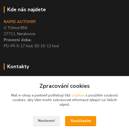
Kde nás najdete
RAPID AUTOHIFI
U Tržnice 856
27711, Neratovice
Provozní doba:
PO-PÁ 9-17 hod, SO 10-12 hod
Kontakty
+420 315 695 567
Zpracování cookies
PO-PÁ / 9-17 hod, SO 10-12 hod
Náš e-shop a partneři potřebují Váš
souhlas
s použitím souborů
info@rapid-autohifi.com
cookies, aby Vám mohli zobrazovat informace týkající se Vašich
zájmů.
Souhlasím
Nastavení