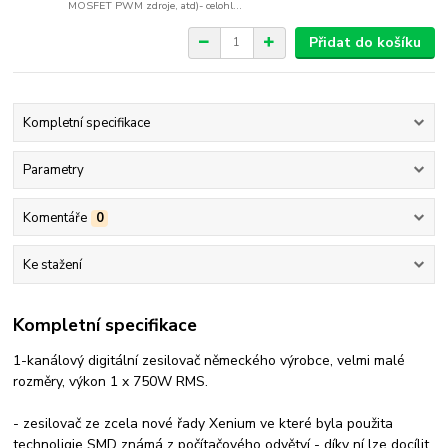
MOSFET PWM zdroje, atd)- celohl...
Přidat do košíku
Kompletní specifikace
Parametry
Komentáře
0
Ke stažení
Kompletní specifikace
1-kanálový digitální zesilovač německého výrobce, velmi malé
rozměry, výkon 1 x 750W RMS.
- zesilovač ze zcela nové řady Xenium ve které byla použita
technoligie SMD známá z počítačového odvětví - díky ní lze docílit