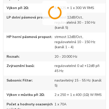
Výkon při 2Ω
4 x 125 + 1 x 300 W RMS
LP dolní pásmová propust
strmost 12dB/Oct.,
regulovatelná 30 - 150 Hz
(kanál 5)
HP horní pásmová propust
strmost 12dB/Oct.,
regulovatelná 10 - 150 Hz
(kanál 1 - 4)
Rozsah
20 - 20.000 Hz
Zvýraznění basů
regulovatelné 0 až +12dB při
45 Hz
Subsonic Filter
nastavitelný 15 - 55 Hz (kanál
5)
Výkon v můstku při 2Ω
2 x 250 + 1 x 400 (1Ω) W RMS
Počet a hodnoty osazených
1 x 70A