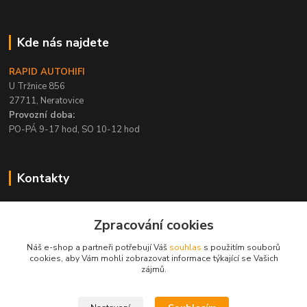
Kde nás najdete
RAPID AUTOHIFI
U Tržnice 856
27711, Neratovice
Provozní doba:
PO-PÁ 9-17 hod, SO 10-12 hod
Kontakty
+420 315 695 567
Zpracování cookies
PO-PÁ / 9-17 hod, SO 10-12 hod
Náš e-shop a partneři potřebují Váš
souhlas
s použitím souborů
info@rapid-autohifi.com
cookies, aby Vám mohli zobrazovat informace týkající se Vašich
zájmů.