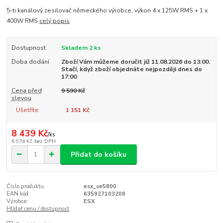
5-ti kanálový zesilovač německého výrobce, výkon 4 x 125W RMS + 1 x
400W RMS
celý popis
Dostupnost
Skladem 2 ks
Doba dodání
Zboží Vám můžeme doručit již 11.08.2026 do 13:00.
Stačí, když zboží objednáte nejpozději dnes do
17:00
Cena před
9 590 Kč
slevou
Ušetříte
1 151 Kč
8 439 Kč
/
ks
6 974 Kč
bez DPH
Přidat do košíku
Číslo produktu:
esx_se5800
EAN kód:
635927103208
Výrobce:
ESX
Hlídat cenu / dostupnost