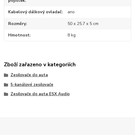
pojistek
Kabelový dálkový ovladač
ano
Rozměry
50 x 25.7 x 5 cm
Hmotnost
8 kg
Zboží zařazeno v kategoriích
Zesilovače do auta
5-kanálové zesilovače
Zesilovače do auta ESX Audio