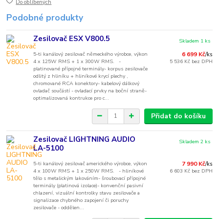
Do oblíbených
Podobné produkty
Zesilovač ESX V800.5
Skladem 1 ks
5-ti kanálový zesilovač německého výrobce, výkon
6 699 Kč
/
ks
4 x 125W RMS + 1 x 300W RMS. -
5 536 Kč
bez DPH
platinované přípojné terminály- korpus zesilovače
odlitý z hliníku + hliníkové krycí plechy ,
chromované RCA konektory- kabelový dálkový
ovladač součástí - ovladací prvky na boční straně-
optimalizovaná kontrukce pro c...
Přidat do košíku
Zesilovač LIGHTNING AUDIO
Skladem 2 ks
LA-5100
5-ti kanálový zesilovač amerického výrobce, výkon
7 990 Kč
/
ks
4 x 100W RMS + 1 x 250W RMS. - hliníkové
6 603 Kč
bez DPH
tělo s metalickým lakováním- šroubovací přípojné
terminály (platinová izolace)- konvenční pasivní
chlazení, vizuální kontrolky stavu zesilovače a
signalizace chybného zapojení či poruchy
zesilovače - oddělen...