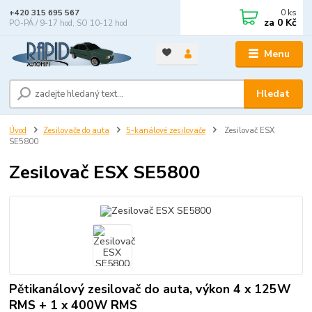
0
ks
+420 315 695 567
za
0 Kč
PO-PÁ / 9-17 hod, SO 10-12 hod
Menu
Hledat
Úvod
Zesilovače do auta
5-kanálové zesilovače
Zesilovač ESX
SE5800
Zesilovač ESX SE5800
Pětikanálový zesilovač do auta, výkon 4 x 125W
RMS + 1 x 400W RMS