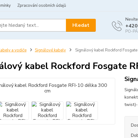
dmínky
Zpracování osobních údajů
Nevíte
Hledat
+420
PO-PÁ 
abely a vodiče
Signálové kabely
Signálový kabel Rockford Fosgate
álový kabel Rockford Fosgate R
Sign
Signál
konekt
twist)
Dos
Dob