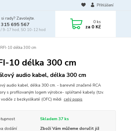
Přihlášení
 si rady? Zavolejte.
0
ks
 315 695 567
za
0 Kč
/ 9-17 hod, SO 10-12 hod
 RFI-10 délka 300 cm
FI-10 délka 300 cm
álový audio kabel, délka 300 cm
ový audio kabel, délka 300 cm. - barevně značené RCA
ory s profilovaným logem výrobce- splétané kabely (tzv.
- vodiče z bezkyslíkaté (OFC) mědi
celý popis
tupnost
Skladem 37 ks
a dodání
Zboží Vám můžeme doručit již