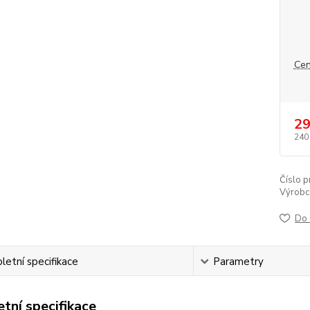
Cen
29
240
Číslo p
Výrobc
Do 
etní specifikace
Parametry
tní specifikace