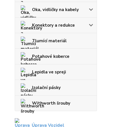
Oka, vidličky na kabely
Konektory a redukce
Tlumící materiál
Potahové koberce
Lepidla ve spreji
Izolační pásky
Withworth šrouby
Úprava Vozidel