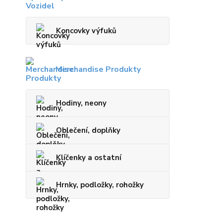
Koncovky výfuků
Merchandise Produkty
Hodiny, neony
Oblečení, doplňky
Klíčenky a ostatní
Hrnky, podložky, rohožky