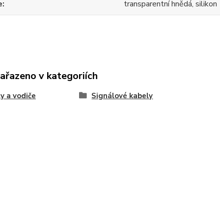
e
transparentní hnědá, silikon
zařazeno v kategoriích
y a vodiče
Signálové kabely