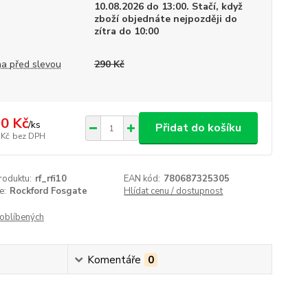
10.08.2026 do 13:00. Stačí, když
zboží objednáte nejpozději do
zítra do 10:00
a před slevou
290 Kč
0 Kč
/
ks
Přidat do košíku
 Kč
bez DPH
roduktu:
rf_rfi10
EAN kód:
780687325305
e:
Rockford Fosgate
Hlídat cenu / dostupnost
oblíbených
Komentáře
0