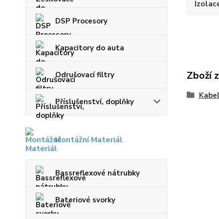
Izolac
DSP Procesory
Kapacitory do auta
Zboží 
Odrušovací filtry
Kabel
Příslušenství, doplňky
Montážní Materiál
Bassreflexové nátrubky
Bateriové svorky