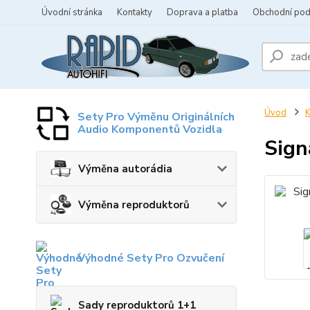
Úvodní stránka
Kontakty
Doprava a platba
Obchodní po
Úvod
K
Sety Pro Výměnu Originálních
Audio Komponentů Vozidla
Sign
Výměna autorádia
Výměna reproduktorů
Výhodné Sety Pro Ozvučení
Sady reproduktorů 1+1