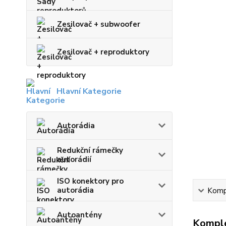
Zesilovač + subwoofer
Zesilovač + reproduktory
Hlavní Kategorie
Autorádia
Redukční rámečky
autorádií
ISO konektory pro
autorádia
Kompl
Autoantény
Komple