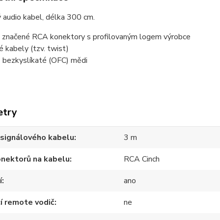
 audio kabel, délka 300 cm.
ě značené RCA konektory s profilovaným logem výrobce
é kabely (tzv. twist)
z bezkyslíkaté (OFC) mědi
etry
 signálového kabelu
3 m
onektorů na kabelu
RCA Cinch
í
ano
í remote vodič
ne