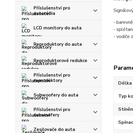
Příslušenství pro
Signálový
autorádia
- barevn
LCD monitory do auta
- splétan
- vodiče 
Reproduktory do auta
Reproduktorové redukce
Param
Příslušenství pro
reproduktory
Délka
Subwoofery do auta
Typ k
Stíněn
Příslušenství pro
subwoofery
Spínac
Zesilovače do auta