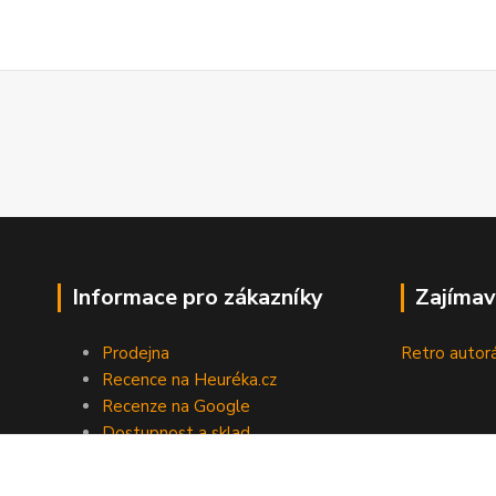
Informace pro zákazníky
Zajímav
Prodejna
Retro autor
Recence na Heuréka.cz
Recenze na Google
Dostupnost a sklad
Doprava a platba
Obchodní podmínky