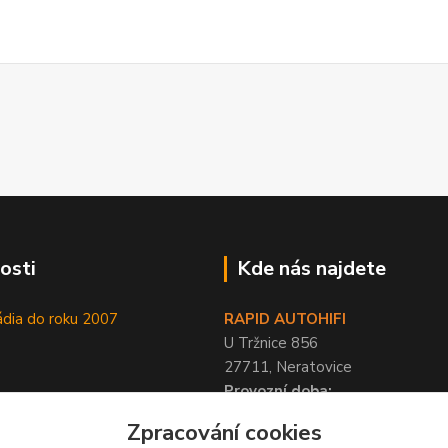
osti
Kde nás najdete
ádia do roku 2007
RAPID AUTOHIFI
U Tržnice 856
27711, Neratovice
Provozní doba:
PO-PÁ 9-17 hod, SO 10-12 hod
Zpracování cookies