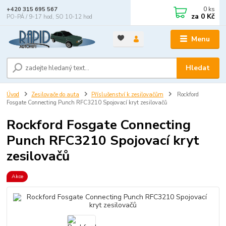
0
ks
+420 315 695 567
za
0 Kč
PO-PÁ / 9-17 hod, SO 10-12 hod
Menu
Hledat
Úvod
Zesilovače do auta
Příslušenství k zesilovačům
Rockford
Fosgate Connecting Punch RFC3210 Spojovací kryt zesilovačů
Rockford Fosgate Connecting
Punch RFC3210 Spojovací kryt
zesilovačů
Akce