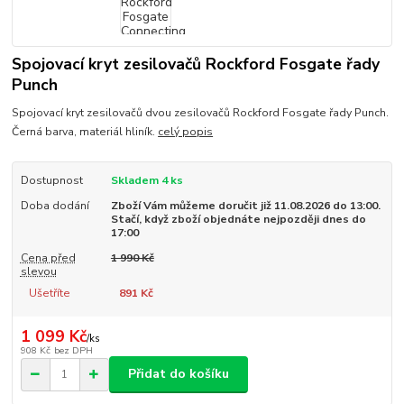
Spojovací kryt zesilovačů Rockford Fosgate řady
Punch
Spojovací kryt zesilovačů dvou zesilovačů Rockford Fosgate řady Punch.
Černá barva, materiál hliník.
celý popis
Dostupnost
Skladem 4 ks
Doba dodání
Zboží Vám můžeme doručit již 11.08.2026 do 13:00.
Stačí, když zboží objednáte nejpozději dnes do
17:00
Cena před
1 990 Kč
slevou
Ušetříte
891 Kč
1 099 Kč
/
ks
908 Kč
bez DPH
Přidat do košíku