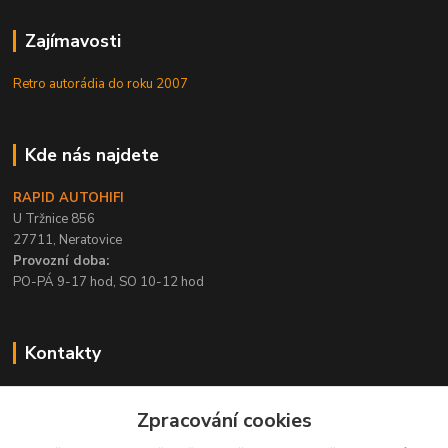
Zajímavosti
Retro autorádia do roku 2007
Kde nás najdete
RAPID AUTOHIFI
U Tržnice 856
27711, Neratovice
Provozní doba:
PO-PÁ 9-17 hod, SO 10-12 hod
Kontakty
+420 315 695 567
Zpracování cookies
PO-PÁ / 9-17 hod, SO 10-12 hod