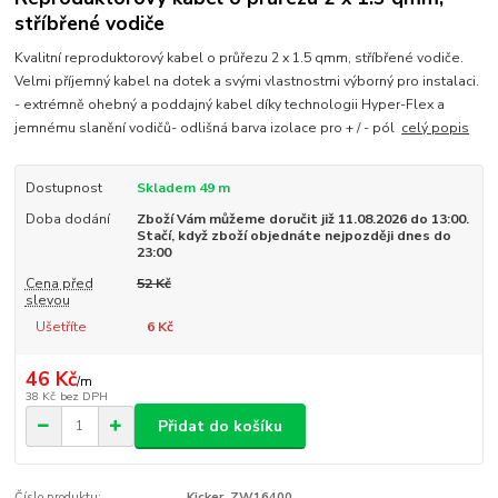
stříbřené vodiče
Kvalitní reproduktorový kabel o průřezu 2 x 1.5 qmm, stříbřené vodiče.
Velmi příjemný kabel na dotek a svými vlastnostmi výborný pro instalaci.
- extrémně ohebný a poddajný kabel díky technologii Hyper-Flex a
jemnému slanění vodičů- odlišná barva izolace pro + / - pól
celý popis
Dostupnost
Skladem 49 m
Doba dodání
Zboží Vám můžeme doručit již 11.08.2026 do 13:00.
Stačí, když zboží objednáte nejpozději dnes do
23:00
Cena před
52 Kč
slevou
Ušetříte
6 Kč
46 Kč
/
m
38 Kč
bez DPH
Přidat do košíku
Číslo produktu:
Kicker_ZW16400