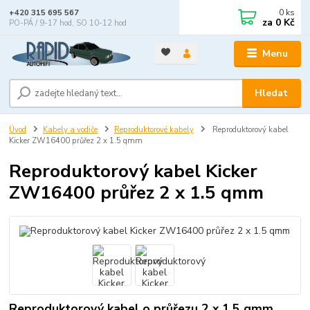
0
ks
+420 315 695 567
za
0 Kč
PO-PÁ / 9-17 hod, SO 10-12 hod
Menu
Hledat
Úvod
Kabely a vodiče
Reproduktorové kabely
Reproduktorový kabel
Kicker ZW16400 průřez 2 x 1.5 qmm
Reproduktorový kabel Kicker
ZW16400 průřez 2 x 1.5 qmm
Reproduktorový kabel o průřezu 2 x 1.5 qmm,