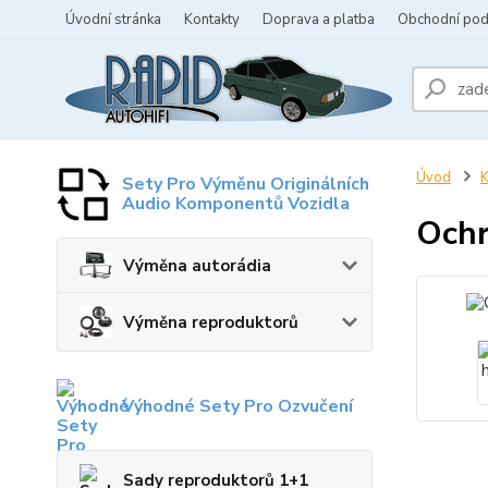
Úvodní stránka
Kontakty
Doprava a platba
Obchodní po
Úvod
K
Sety Pro Výměnu Originálních
Audio Komponentů Vozidla
Ochr
Výměna autorádia
Výměna reproduktorů
Výhodné Sety Pro Ozvučení
Sady reproduktorů 1+1