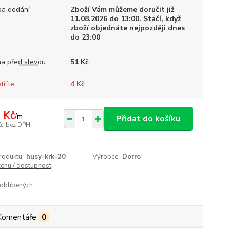
a dodání
Zboží Vám můžeme doručit již
11.08.2026 do 13:00. Stačí, když
zboží objednáte nejpozději dnes
do 23:00
a před slevou
51 Kč
tříte
4 Kč
 Kč
/
m
Přidat do košíku
Kč
bez DPH
roduktu:
husy-krk-20
Výrobce:
Dorro
cenu / dostupnost
oblíbených
Komentáře
0