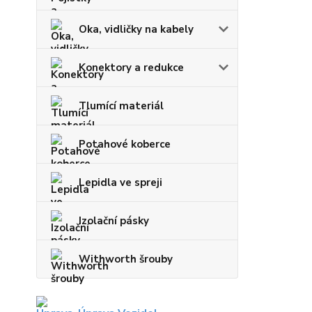
Oka, vidličky na kabely
Konektory a redukce
Tlumící materiál
Potahové koberce
Lepidla ve spreji
Izolační pásky
Withworth šrouby