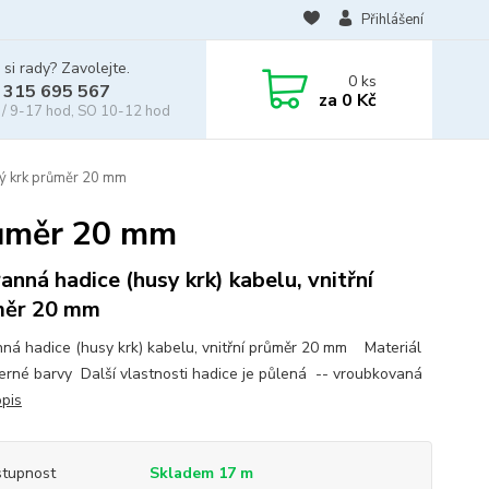
Přihlášení
 si rady? Zavolejte.
0
ks
 315 695 567
za
0 Kč
/ 9-17 hod, SO 10-12 hod
sý krk průměr 20 mm
růměr 20 mm
anná hadice (husy krk) kabelu, vnitřní
měr 20 mm
ná hadice (husy krk) kabelu, vnitřní průměr 20 mm Materiál
černé barvy Další vlastnosti hadice je půlená -- vroubkovaná
opis
tupnost
Skladem 17 m