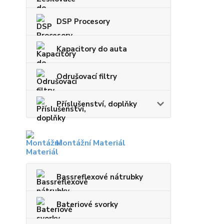
DSP Procesory
Kapacitory do auta
Odrušovací filtry
Příslušenství, doplňky
Montážní Materiál
Bassreflexové nátrubky
Bateriové svorky