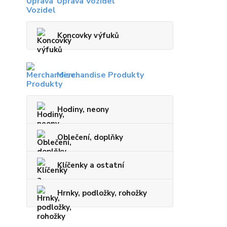
Úprava Vozidel
Koncovky výfuků
Merchandise Produkty
Hodiny, neony
Oblečení, doplňky
Klíčenky a ostatní
Hrnky, podložky, rohožky