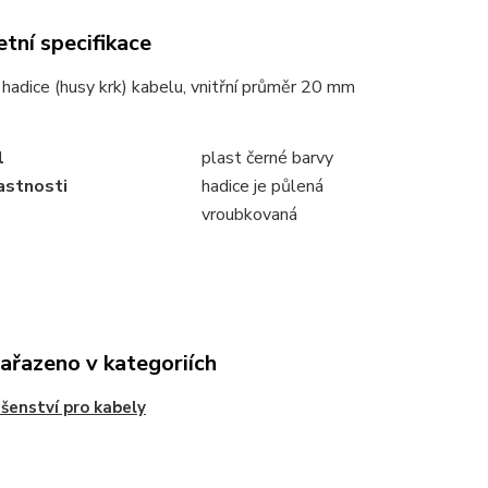
tní specifikace
hadice (husy krk) kabelu, vnitřní průměr 20 mm
l
plast černé barvy
lastnosti
hadice je půlená
vroubkovaná
zařazeno v kategoriích
ušenství pro kabely