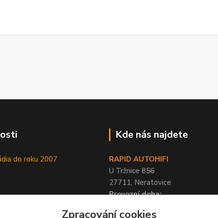
osti
Kde nás najdete
ádia do roku 2007
RAPID AUTOHIFI
U Tržnice 856
27711, Neratovice
Provozní doba:
PO-PÁ 9-17 hod, SO 10-12 hod
Zpracování cookies