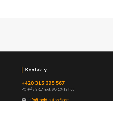
Kontakty
+420 315 695 567
PO-PÁ / 9-17 hod, SO 10-12 hod
info@rapid-autohifi.com