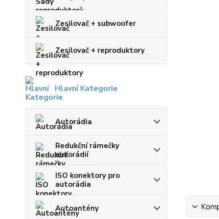
Zesilovač + subwoofer
Zesilovač + reproduktory
Hlavní Kategorie
Autorádia
Redukční rámečky
autorádií
ISO konektory pro
autorádia
Kompl
Autoantény