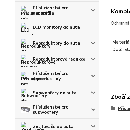
Příslušenství pro
Komple
autorádia
Ochranná 
LCD monitory do auta
Materiá
Reproduktory do auta
Další v
--
Reproduktorové redukce
Příslušenství pro
reproduktory
Subwoofery do auta
Zboží 
Příslušenství pro
Přísl
subwoofery
Zesilovače do auta