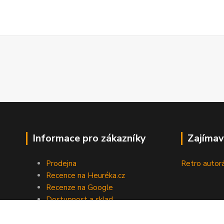
Informace pro zákazníky
Zajímav
Prodejna
Retro autor
Recence na Heuréka.cz
Recenze na Google
Dostupnost a sklad
Doprava a platba
Obchodní podmínky