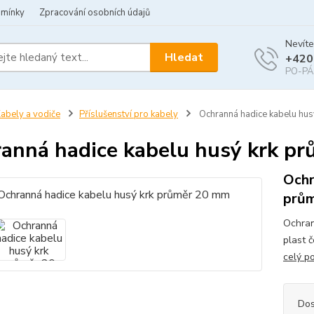
dmínky
Zpracování osobních údajů
Nevíte
Hledat
+420
PO-PÁ 
abely a vodiče
Příslušenství pro kabely
Ochranná hadice kabelu hu
anná hadice kabelu husý krk p
Ochr
prů
Ochran
plast 
celý p
Dos