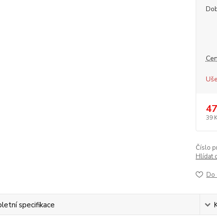
Dob
Cen
Uše
47
39 
Číslo p
Hlídat 
Do 
etní specifikace