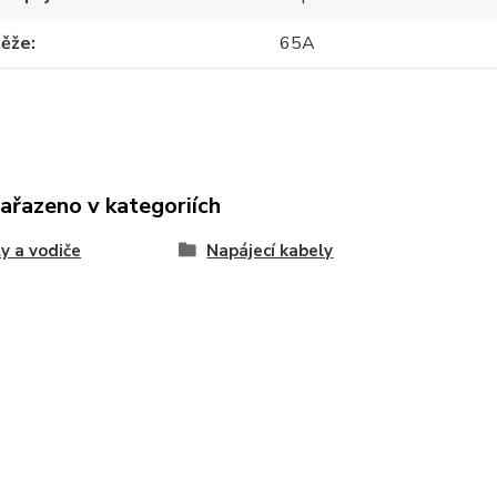
těže
65A
zařazeno v kategoriích
y a vodiče
Napájecí kabely