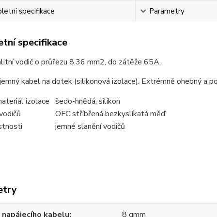
etní specifikace
Parametry
tní specifikace
litní vodič o průřezu 8.36 mm2, do zátěže 65A.
íjemný kabel na dotek (silikonová izolace). Extrémně ohebný a p
ateriál izolace
šedo-hnědá, silikon
vodičů
OFC stříbřená bezkyslíkatá měď
stnosti
jemné slanění vodičů
etry
 napájecího kabelu
8 qmm