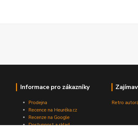
Informace pro zákazníky
Zajímav
Prodejna
Retro autor
Recence na Heuréka.cz
Recenze na Google
Dostupnost a sklad
Doprava a platba