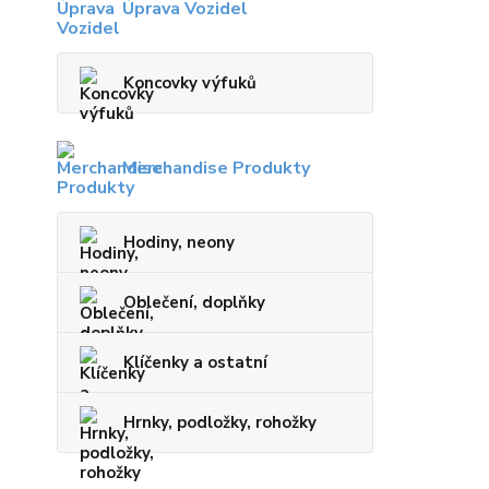
Úprava Vozidel
Koncovky výfuků
Merchandise Produkty
Hodiny, neony
Oblečení, doplňky
Klíčenky a ostatní
Hrnky, podložky, rohožky