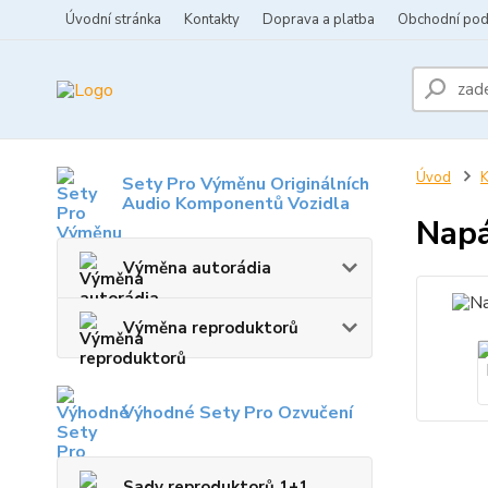
Úvodní stránka
Kontakty
Doprava a platba
Obchodní po
Úvod
K
Sety Pro Výměnu Originálních
Audio Komponentů Vozidla
Napá
Výměna autorádia
Výměna reproduktorů
Výhodné Sety Pro Ozvučení
Sady reproduktorů 1+1