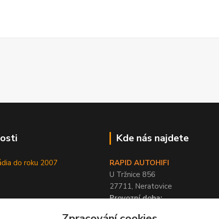
osti
Kde nás najdete
ádia do roku 2007
RAPID AUTOHIFI
U Tržnice 856
27711, Neratovice
Provozní doba:
PO-PÁ 9-17 hod, SO 10-12 hod
Zpracování cookies