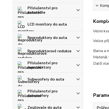
Kompl
Příslušenství pro
autorádia
Komple
LCD monitory do auta
Velmi kva
Reproduktory do auta
Velice př
Barva a m
Reproduktorové redukce
Materiál 
Příslušenství pro
Další vla
reproduktory
Subwoofery do auta
Příslušenství pro
Param
subwoofery
Zesilovače do auta
Průřez