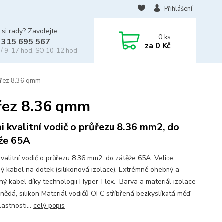
Přihlášení
 si rady? Zavolejte.
0
ks
 315 695 567
za
0 Kč
/ 9-17 hod, SO 10-12 hod
ůřez 8.36 qmm
řez 8.36 qmm
i kvalitní vodič o průřezu 8.36 mm2, do
že 65A
kvalitní vodič o průřezu 8.36 mm2, do zátěže 65A. Velice
ný kabel na dotek (silikonová izolace). Extrémně ohebný a
ný kabel díky technologii Hyper-Flex. Barva a materiál izolace
nědá, silikon Materiál vodičů OFC stříbřená bezkyslíkatá měď
lastnosti...
celý popis