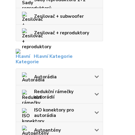
Zesilovač + subwoofer
Zesilovač + reproduktory
Hlavní Kategorie
Autorádia
Redukční rámečky
autorádií
ISO konektory pro
autorádia
Autoantény