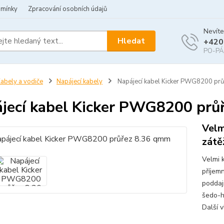
dmínky
Zpracování osobních údajů
Nevíte
Hledat
+420
PO-PÁ 
abely a vodiče
Napájecí kabely
Napájecí kabel Kicker PWG8200 pr
jecí kabel Kicker PWG8200 prů
Velm
zátě
Velmi 
příjem
poddaj
šedo-h
Další v