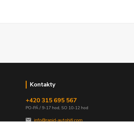
Kontakty
+420 315 695 567
PO-PÁ / 9-17 hod, SO 10-12 hod
info@rapid-autohifi.com