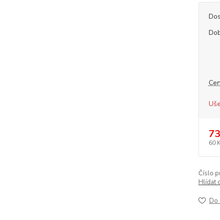
Dos
Dob
Cen
Uše
73
60 
Číslo p
Hlídat 
Do 