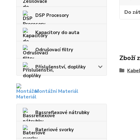
Do zá
DSP Procesory
Kapacitory do auta
Odrušovací filtry
Zboží 
Příslušenství, doplňky
Kabel
Montážní Materiál
Bassreflexové nátrubky
Bateriové svorky