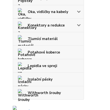
Oka, vidličky na kabely
Konektory a redukce
Tlumící materiál
Potahové koberce
Lepidla ve spreji
Izolační pásky
Withworth šrouby