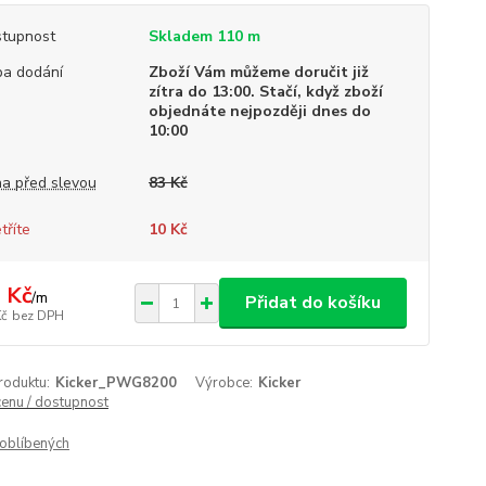
tupnost
Skladem 110 m
a dodání
Zboží Vám můžeme doručit již
zítra do 13:00. Stačí, když zboží
objednáte nejpozději dnes do
10:00
a před slevou
83 Kč
tříte
10 Kč
 Kč
/
m
Přidat do košíku
Kč
bez DPH
roduktu:
Kicker_PWG8200
Výrobce:
Kicker
cenu / dostupnost
oblíbených