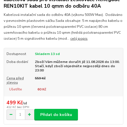
REN10KIT kabel 10 qmm do odběru 40A
Kabelová instalační sada do odběru 40A (výkonu 500W Max). Dodáváno
v pevnostním plastovém sáčku.Sada obsahuje: 5 m napájecího kabelu o
průřezu 10 qmm (červená polotransparentní PVC izolace) 80 cm
uzemňovacího kabelu o průřezu 10 qmm (hnědá polotransparentní PVC
izolace) 5 m signálového kabelu (mod...
celý popis
Dostupnost
Skladem 13 sd
Doba dodání
Zboží Vám můžeme doručit již 11.08.2026 do 13:00.
Stačí, když zboží objednáte nejpozději dnes do
23:00
Cena před
559 Kč
slevou
Ušetříte
60 Kč
499 Kč
/
sd
412 Kč
bez DPH
Přidat do košíku