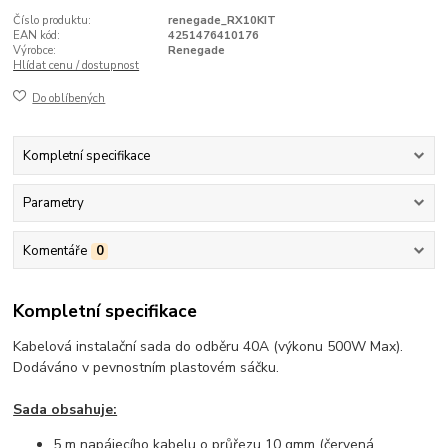
Číslo produktu:
renegade_RX10KIT
EAN kód:
4251476410176
Výrobce:
Renegade
Hlídat cenu / dostupnost
Do oblíbených
Kompletní specifikace
Parametry
Komentáře
0
Kompletní specifikace
Kabelová instalační sada do odběru 40A (výkonu 500W Max).
Dodáváno v pevnostním plastovém sáčku.
Sada obsahuje:
5 m napájecího kabelu o průřezu 10 qmm (červená