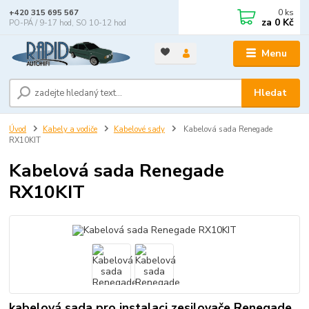
0
ks
+420 315 695 567
za
0 Kč
PO-PÁ / 9-17 hod, SO 10-12 hod
Menu
Hledat
Úvod
Kabely a vodiče
Kabelové sady
Kabelová sada Renegade
RX10KIT
Kabelová sada Renegade
RX10KIT
kabelová sada pro instalaci zesilovače Renegade