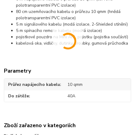
polotransparentní PVC izolace)
80 cm uzemňovacího kabelu o průřezu 10 qmm (hnědá
polotransparentní PVC izolace)
5 m signálového kabelu (modá izolace, 2-Shielded stínění)
5 m spínacího remote kabelu (modrá izolace)
pojistkové pouzdro na Mini ANL pojistku (pojistka součástí)
kabelová oka, vidličky, dutinky, šroubky, gumová průchodka
Parametry
Průřez napájecího kabelu
10 qmm
Do zátěže
40A
Zboží zařazeno v kategoriích