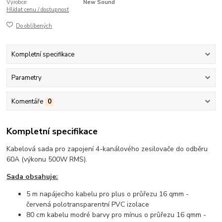
Výrobce:
New Sound
Hlídat cenu / dostupnost
Do oblíbených
Kompletní specifikace
Parametry
Komentáře
0
Kompletní specifikace
Kabelová sada pro zapojení 4-kanálového zesilovače do odběru
60A (výkonu 500W RMS).
Sada obsahuje:
5 m napájecího kabelu pro plus o průřezu 16 qmm -
červená polotransparentní PVC izolace
80 cm kabelu modré barvy pro mínus o průřezu 16 qmm -