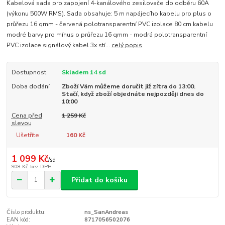
Kabelová sada pro zapojení 4-kanálového zesilovače do odběru 60A
(výkonu 500W RMS). Sada obsahuje: 5 m napájecího kabelu pro plus o
průřezu 16 qmm - červená polotransparentní PVC izolace 80 cm kabelu
modré barvy pro mínus o průřezu 16 qmm - modrá polotransparentní
PVC izolace signálový kabel 3x stí...
celý popis
Dostupnost
Skladem 14 sd
Doba dodání
Zboží Vám můžeme doručit již zítra do 13:00.
Stačí, když zboží objednáte nejpozději dnes do
10:00
Cena před
1 259 Kč
slevou
Ušetříte
160 Kč
1 099 Kč
/
sd
908 Kč
bez DPH
Přidat do košíku
Číslo produktu:
ns_SanAndreas
EAN kód:
8717056502076