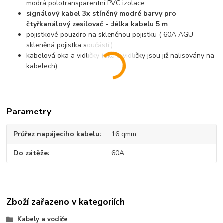
modrá polotransparentní PVC izolace
signálový kabel 3x stíněný modré barvy pro
čtyřkanálový zesilovač - délka kabelu 5 m
pojistkové pouzdro na skleněnou pojistku ( 60A AGU
skleněná pojistka součástí )
kabelová oka a vidličky (oka a vidličky jsou již nalisovány na
kabelech)
Parametry
Průřez napájecího kabelu
16 qmm
Do zátěže
60A
Zboží zařazeno v kategoriích
Kabely a vodiče