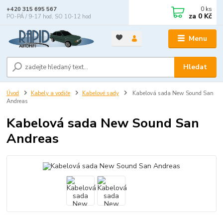
0
ks
+420 315 695 567
za
0 Kč
PO-PÁ / 9-17 hod, SO 10-12 hod
Menu
Hledat
Úvod
Kabely a vodiče
Kabelové sady
Kabelová sada New Sound San
Andreas
Kabelová sada New Sound San
Andreas