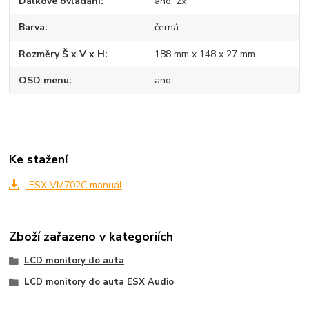
Dálkové ovládání
ano, 2x
Barva
černá
Rozměry Š x V x H
188 mm x 148 x 27 mm
OSD menu
ano
Ke stažení
ESX VM702C manuál
Zboží zařazeno v kategoriích
LCD monitory do auta
LCD monitory do auta ESX Audio