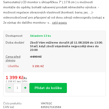
Samostatný LCD monitor s úhlopříčkou 7" ( 17.8 cm ) s možností
montáže do opěrky, bohatě vybavený produkt německého výrobce. -
možnost regulace obrazových vlastností (kontrast, barvy, jas, ...)-
videorozbočovač pro připojení až od dvou zdrojů videosignálu (vstup) a
2x výstup do dalšího monitoru- s...
celý popis
Dostupnost
Skladem 13 ks
Doba dodání
Zboží Vám můžeme doručit již 11.08.2026 do 13:00.
Stačí, když zboží objednáte nejpozději dnes do
23:00
Cena před
4 690 Kč
slevou
Ušetříte
3 291 Kč
1 399 Kč
/
ks
1 156 Kč
bez DPH
Přidat do košíku
Číslo produktu:
VM702C
EAN kód:
635927102584