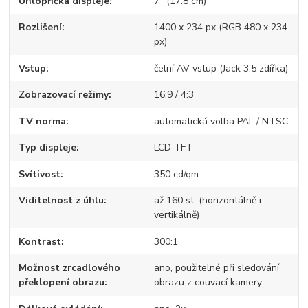
Úhlopříčka displeje
7" (17.8 cm)
Rozlišení
1400 x 234 px (RGB 480 x 234
px)
Vstup
čelní AV vstup (Jack 3.5 zdířka)
Zobrazovací režimy
16:9 / 4:3
TV norma
automatická volba PAL / NTSC
Typ displeje
LCD TFT
Svítivost
350 cd/qm
Viditelnost z úhlu
až 160 st. (horizontálně i
vertikálně)
Kontrast
300:1
Možnost zrcadlového
ano, použitelné při sledování
překlopení obrazu
obrazu z couvací kamery