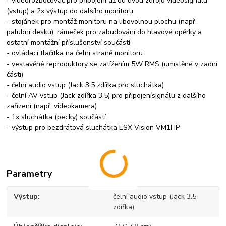
- videorozbočovač pro připojení až od dvou zdrojů videosignálu
(vstup) a 2x výstup do dalšího monitoru
- stojánek pro montáž monitoru na libovolnou plochu (např.
palubní desku), rámeček pro zabudování do hlavové opěrky a
ostatní montážní příslušenství součástí
- ovládací tlačítka na čelní straně monitoru
- vestavěné reproduktory se zatížením 5W RMS (umístěné v zadní
části)
- čelní audio vstup (Jack 3.5 zdířka pro sluchátka)
- čelní AV vstup (Jack zdířka 3.5) pro připojenísignálu z dalšího
zařízení (např. videokamera)
- 1x sluchátka (pecky) součástí
- výstup pro bezdrátová sluchátka ESX Vision VM1HP
Parametry
Výstup
čelní audio vstup (Jack 3.5
zdířka)