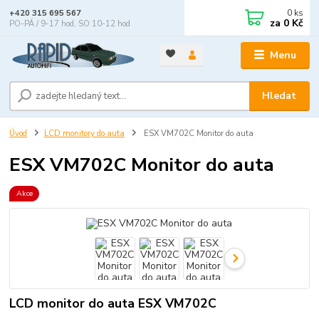
0
ks
+420 315 695 567
za
0 Kč
PO-PÁ / 9-17 hod, SO 10-12 hod
Menu
Hledat
Úvod
LCD monitory do auta
ESX VM702C Monitor do auta
ESX VM702C Monitor do auta
Akce
LCD monitor do auta ESX VM702C