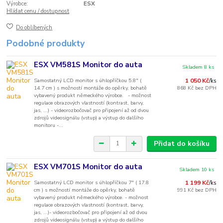
Výrobce:
ESX
Hlídat cenu / dostupnost
Do oblíbených
Podobné produkty
ESX VM581S Monitor do auta
Skladem 8 ks
Samostatný LCD monitor s úhlopříčkou 5.8" (
1 050 Kč
/
ks
14.7 cm ) s možností montáže do opěrky, bohatě
868 Kč
bez DPH
vybavený produkt německého výrobce. - možnost
regulace obrazových vlastností (kontrast, barvy,
jas, ...) - videorozbočovač pro připojení až od dvou
zdrojů videosignálu (vstup) a výstup do dalšího
monitoru -...
Přidat do košíku
ESX VM701S Monitor do auta
Skladem 10 ks
Samostatný LCD monitor s úhlopříčkou 7" ( 17.8
1 199 Kč
/
ks
cm ) s možností montáže do opěrky, bohatě
991 Kč
bez DPH
vybavený produkt německého výrobce. - možnost
regulace obrazových vlastností (kontrast, barvy,
jas, ...)- videorozbočovač pro připojení až od dvou
zdrojů videosignálu (vstup) a výstup do dalšího