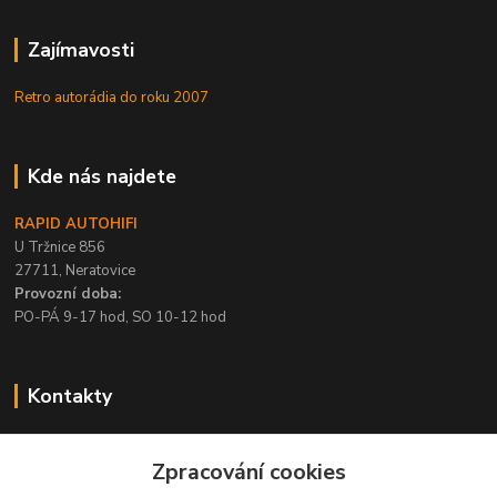
Zajímavosti
Retro autorádia do roku 2007
Kde nás najdete
RAPID AUTOHIFI
U Tržnice 856
27711, Neratovice
Provozní doba:
PO-PÁ 9-17 hod, SO 10-12 hod
Kontakty
+420 315 695 567
Zpracování cookies
PO-PÁ / 9-17 hod, SO 10-12 hod