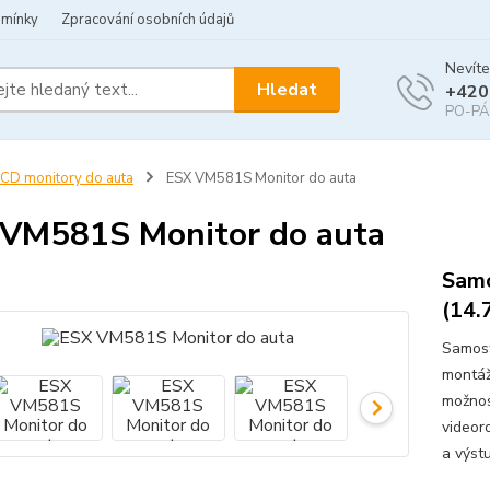
dmínky
Zpracování osobních údajů
Nevíte
Hledat
+420
PO-PÁ 
CD monitory do auta
ESX VM581S Monitor do auta
VM581S Monitor do auta
Samo
(14.
Samost
montáž
možnost
videor
a výstu