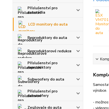
Příslušenství pro
autorádia
LCD monitory do auta
Reproduktory do auta
Reproduktorové redukce
Kompl
Příslušenství pro
reproduktory
Komple
Subwoofery do auta
Samostat
výrobce.
Příslušenství pro
subwoofery
- možnost
Zesilovače do auta
- videoro