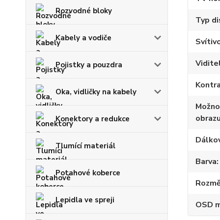
Rozvodné bloky
Typ di
Kabely a vodiče
Svítiv
Vidite
Pojistky a pouzdra
Kontr
Oka, vidličky na kabely
Možno
obraz
Konektory a redukce
Dálkov
Tlumící materiál
Barva
Potahové koberce
Rozměr
Lepidla ve spreji
OSD 