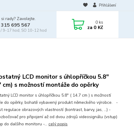
Přihlášení
 si rady? Zavolejte.
0
ks
 315 695 567
za
0 Kč
/ 9-17 hod, SO 10-12 hod
statný LCD monitor s úhlopříčkou 5.8"
7 cm) s možností montáže do opěrky
atný LCD monitor s úhlopříčkou 5.8" ( 14.7 cm ) s možností
e do opěrky, bohatě vybavený produkt německého výrobce. -
 regulace obrazových vlastností (kontrast, barvy, jas, ...) -
ozbočovač pro připojení až od dvou zdrojů videosignálu (vstup)
p do dalšího monitoru -...
celý popis