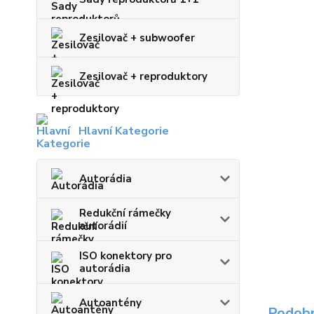
Zesilovač + subwoofer
Zesilovač + reproduktory
Hlavní Kategorie
Autorádia
Redukční rámečky
autorádií
ISO konektory pro
autorádia
Autoantény
Podobn