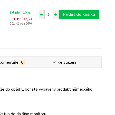
Skladem 10 ks
Přidat do košíku
1 199 Kč
/
ks
991 Kč
bez DPH
Komentáře
0
Ke stažení
táže do opěrky, bohatě vybavený produkt německého
výstup do dalšího monitoru