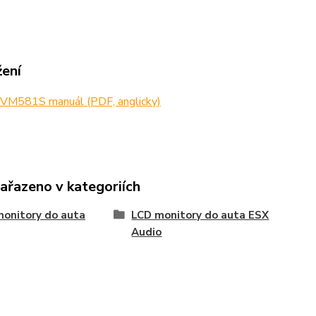
žení
VM581S manuál (PDF, anglicky)
zařazeno v kategoriích
onitory do auta
LCD monitory do auta ESX
Audio