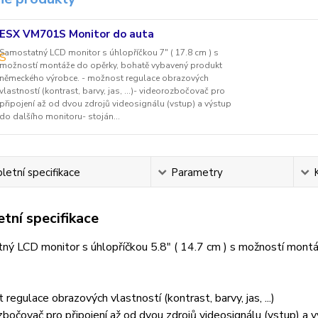
ESX VM701S Monitor do auta
Samostatný LCD monitor s úhlopříčkou 7" ( 17.8 cm ) s
možností montáže do opěrky, bohatě vybavený produkt
německého výrobce. - možnost regulace obrazových
vlastností (kontrast, barvy, jas, ...)- videorozbočovač pro
připojení až od dvou zdrojů videosignálu (vstup) a výstup
do dalšího monitoru- stoján...
etní specifikace
Parametry
tní specifikace
ný LCD monitor s úhlopříčkou 5.8" ( 14.7 cm ) s možností mon
 regulace obrazových vlastností (kontrast, barvy, jas, ...)
zbočovač pro připojení až od dvou zdrojů videosignálu (vstup) a 