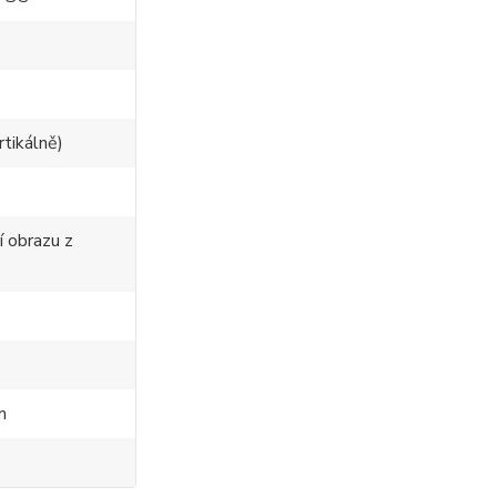
rtikálně)
í obrazu z
m