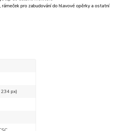
), rámeček pro zabudování do hlavové opěrky a ostatní
 234 px)
NTSC