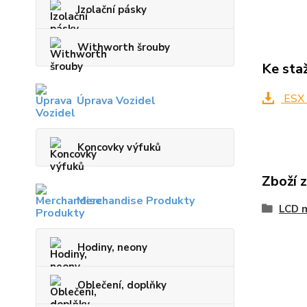
Izolační pásky
Withworth šrouby
Ke sta
ESX 
Úprava Vozidel
Koncovky výfuků
Zboží 
Merchandise Produkty
LCD m
Hodiny, neony
Oblečení, doplňky