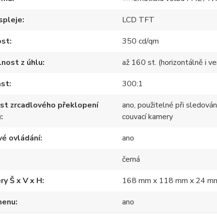
spleje
LCD TFT
ost
350 cd/qm
lnost z úhlu
až 160 st. (horizontálně i ve
ast
300:1
st zrcadlového překlopení
ano, použitelné při sledován
u
couvací kamery
é ovládání
ano
černá
y Š x V x H
168 mm x 118 mm x 24 m
menu
ano