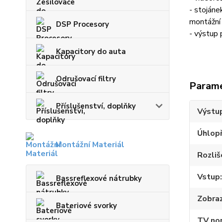
- stojáne
montážní 
DSP Procesory
- výstup
Kapacitory do auta
Odrušovací filtry
Param
Příslušenství, doplňky
Výstu
Úhlopř
Montážní Materiál
Rozliš
Vstup
Bassreflexové nátrubky
Zobraz
Bateriové svorky
TV no