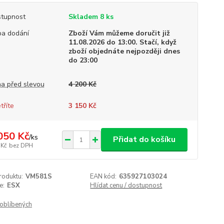
tupnost
Skladem 8 ks
a dodání
Zboží Vám můžeme doručit již
11.08.2026 do 13:00. Stačí, když
zboží objednáte nejpozději dnes
do 23:00
a před slevou
4 200 Kč
tříte
3 150 Kč
050 Kč
/
ks
Přidat do košíku
 Kč
bez DPH
roduktu:
VM581S
EAN kód:
635927103024
e:
ESX
Hlídat cenu / dostupnost
oblíbených