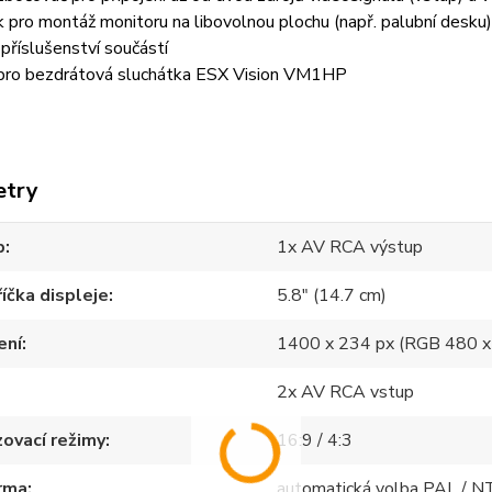
k pro montáž monitoru na libovolnou plochu (např. palubní desku
příslušenství součástí
 pro bezdrátová sluchátka ESX Vision VM1HP
etry
p
1x AV RCA výstup
íčka displeje
5.8" (14.7 cm)
ení
1400 x 234 px (RGB 480 x
2x AV RCA vstup
ovací režimy
16:9 / 4:3
rma
automatická volba PAL / 