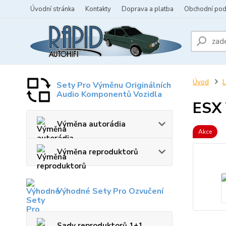
Úvodní stránka
Kontakty
Doprava a platba
Obchodní po
Úvod
L
Sety Pro Výměnu Originálních
Audio Komponentů Vozidla
ESX 
Výměna autorádia
Akce
Výměna reproduktorů
Výhodné Sety Pro Ozvučení
Sady reproduktorů 1+1