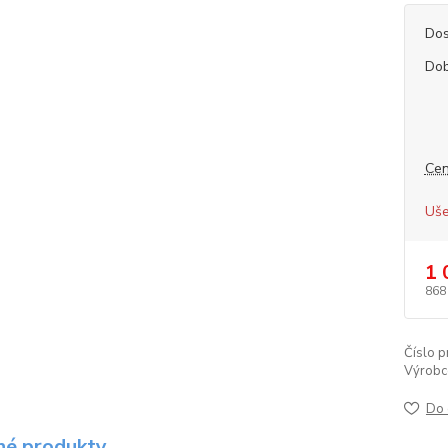
Dos
Dob
Cen
Uše
1 
868
Číslo p
Výrobc
Do 
é produkty