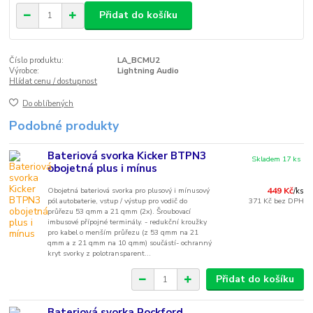
Přidat do košíku
Číslo produktu:
LA_BCMU2
Výrobce:
Lightning Audio
Hlídat cenu / dostupnost
Do oblíbených
Podobné produkty
Bateriová svorka Kicker BTPN3
Skladem 17 ks
obojetná plus i mínus
Obojetná bateriová svorka pro plusový i mínusový
449 Kč
/
ks
pól autobaterie, vstup / výstup pro vodič do
371 Kč
bez DPH
průřezu 53 qmm a 21 qmm (2x). Šroubovací
imbusové přípojné terminály. - redukční kroužky
pro kabel o menším průřezu (z 53 qmm na 21
qmm a z 21 qmm na 10 qmm) součástí- ochranný
kryt svorky z polotransparent...
Přidat do košíku
Bateriová svorka Rockford