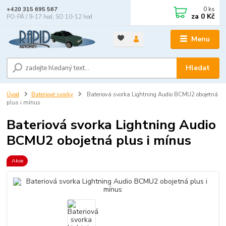
0
ks
+420 315 695 567
za
0 Kč
PO-PÁ / 9-17 hod, SO 10-12 hod
Menu
Hledat
Úvod
Bateriové svorky
Bateriová svorka Lightning Audio BCMU2 obojetná
plus i mínus
Bateriová svorka Lightning Audio
BCMU2 obojetná plus i mínus
Akce