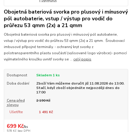
Obojetná bateriová svorka pro plusový i mínusový
pól autobaterie, vstup / výstup pro vodič do
průřezu 53 qmm (2x) a 21 qmm
Obojetná bateriová svorka pro plusový i mínusový pól autobaterie,
vstup / výstup pro vodič do průřezu 53 qmm (2x) a 21 qmm. Šroubovací
imbusové přípojné terminály. - ochranný kryt svorky z
polotransparentního plastu součástí (vylisované logo výrobce)- pomocí
vyjímatelného kroužku uvnitř svorky se ...
celý popis
Dostupnost
Skladem 1 ks
Doba dodání
Zboží Vám můžeme doručit již 11.08.2026 do 13:00.
Stačí, když zboží objednáte nejpozději dnes do
17:00
Cena před
2 190 Kč
slevou
Ušetříte
1 491 Kč
699 Kč
/
ks
578 Kč
bez DPH