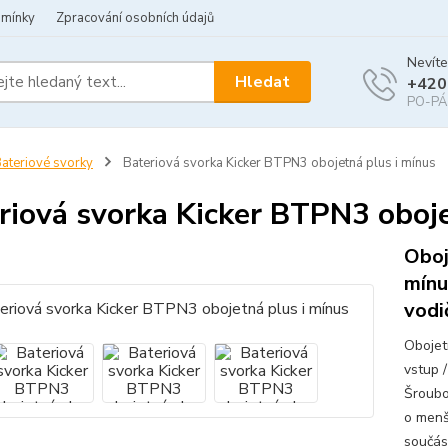
dmínky
Zpracování osobních údajů
Nevíte
Hledat
+420
PO-PÁ 
ateriové svorky
Bateriová svorka Kicker BTPN3 obojetná plus i mínus
riová svorka Kicker BTPN3 oboje
Oboj
mínu
vodi
Obojet
vstup 
Šroubo
o menš
součás