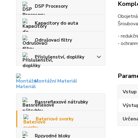
Komple
DSP Procesory
Obojetná 
Kapacitory do auta
Šroubovac
- redukč
Odrušovací filtry
- ochrann
Příslušenství, doplňky
Param
Montážní Materiál
Vstup 
Bassreflexové nátrubky
Výstup
Určena
Bateriové svorky
Rozvodné bloky