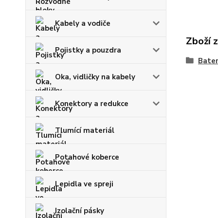
Kabely a vodiče
Zboží 
Pojistky a pouzdra
Bater
Oka, vidličky na kabely
Konektory a redukce
Tlumící materiál
Potahové koberce
Lepidla ve spreji
Izolační pásky