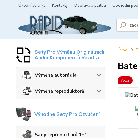
Úvodní stránka
Kontakty
Doprava a platba
Obchodní po
Úvod
B
Sety Pro Výměnu Originálních
Audio Komponentů Vozidla
Bate
Výměna autorádia
Akce
Výměna reproduktorů
Výhodné Sety Pro Ozvučení
Sady reproduktorů 1+1