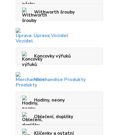
Withworth šrouby
Úprava Vozidel
Koncovky výfuků
Merchandise Produkty
Hodiny, neony
Oblečení, doplňky
Klíčenky a ostatní