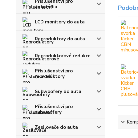
Příslušenství pro
autorádia
Podobn
LCD monitory do auta
Reproduktory do auta
Reproduktorové redukce
Příslušenství pro
reproduktory
Subwoofery do auta
Příslušenství pro
subwoofery
Kompl
Zesilovače do auta