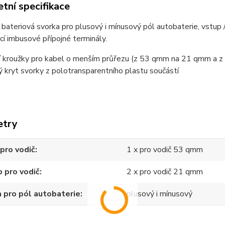
tní specifikace
bateriová svorka pro plusový i mínusový pól autobaterie, vstup
í imbusové přípojné terminály.
ní kroužky pro kabel o menším průřezu (z 53 qmm na 21 qmm a 
ý kryt svorky z polotransparentního plastu součástí
etry
pro vodič
1 x pro vodič 53 qmm
 pro vodič
2 x pro vodič 21 qmm
 pro pól autobaterie
plusový i mínusový