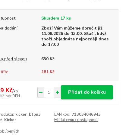
tupnost
Skladem 17 ks
a dodání
Zboží Vám můžeme doručit již
11.08.2026 do 13:00. Stačí, když
zboží objednáte nejpozději dnes
do 17:00
a před slevou
630 Kč
tříte
181 Kč
9 Kč
/
ks
Přidat do košíku
 Kč
bez DPH
roduktu:
kicker_btpn3
EAN kód:
713034046943
e:
Kicker
Hlídat cenu / dostupnost
oblíbených