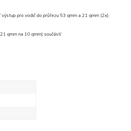
 / výstup pro vodič do průřezu 53 qmm a 21 qmm (2x).
z 21 qmm na 10 qmm) součástí