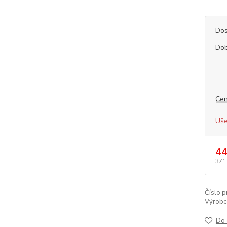
Dos
Dob
Cen
Uše
44
371
Číslo p
Výrobc
Do 