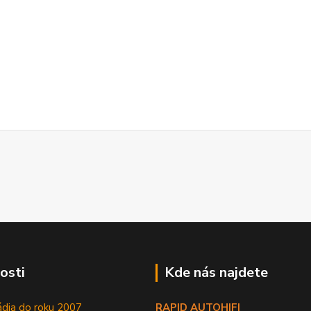
osti
Kde nás najdete
ádia do roku 2007
RAPID AUTOHIFI