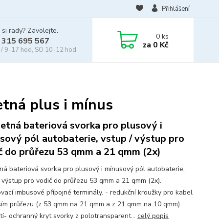
Přihlášení
 si rady? Zavolejte.
0
ks
 315 695 567
za
0 Kč
/ 9-17 hod, SO 10-12 hod
tná plus i mínus
etná bateriová svorka pro plusový i
sový pól autobaterie, vstup / výstup pro
č do průřezu 53 qmm a 21 qmm (2x)
ná bateriová svorka pro plusový i mínusový pól autobaterie,
/ výstup pro vodič do průřezu 53 qmm a 21 qmm (2x).
vací imbusové přípojné terminály. - redukční kroužky pro kabel
ím průřezu (z 53 qmm na 21 qmm a z 21 qmm na 10 qmm)
tí- ochranný kryt svorky z polotransparent...
celý popis