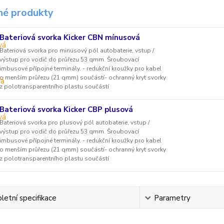
é produkty
Bateriová svorka Kicker CBN mínusová
Bateriová svorka pro minusový pól autobaterie, vstup /
výstup pro vodič do průřezu 53 qmm. Šroubovací
imbusové přípojné terminály. - redukční kroužky pro kabel
o menším průřezu (21 qmm) součástí- ochranný kryt svorky
z polotransparentního plastu součástí
Bateriová svorka Kicker CBP plusová
Bateriová svorka pro plusový pól autobaterie, vstup /
výstup pro vodič do průřezu 53 qmm. Šroubovací
imbusové přípojné terminály. - redukční kroužky pro kabel
o menším průřezu (21 qmm) součástí- ochranný kryt svorky
z polotransparentního plastu součástí
etní specifikace
Parametry