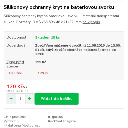
Silikonový ochranný kryt na bateriovou svorku
Silikonový ochranný kryt na bateriovou svorku. Materiál transparentní
silikon Rozměry (D x Š x V) 59 x 48 x 21 (32) mm
celý popis
Dostupnost
Skladem 15 ks
Doba dodání
Zboží Vám můžeme doručit již 11.08.2026 do 13:00.
Stačí, když zboží objednáte nejpozději dnes do
23:00
Cena před
299 Kč
slevou
Ušetříte
179 Kč
120 Kč
/
ks
99 Kč
bez DPH
Přidat do košíku
Číslo produktu:
rf_rp8105
Výrobce:
Rockford Fosgate
Hlídat cenu / dostupnost