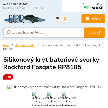
0
ks
+420 315 695 567
za
0 Kč
PO-PÁ / 9-17 hod, SO 10-12 hod
Menu
Hledat
Úvod
Bateriové svorky
Silikonový kryt bateriové svorky Rockford Fosgate
RP8105
Silikonový kryt bateriové svorky
Rockford Fosgate RP8105
Akce