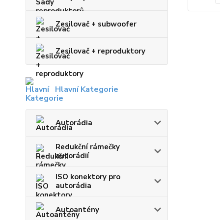
Zesilovač + subwoofer
Zesilovač + reproduktory
Hlavní Kategorie
Autorádia
Redukční rámečky
autorádií
ISO konektory pro
autorádia
Autoantény