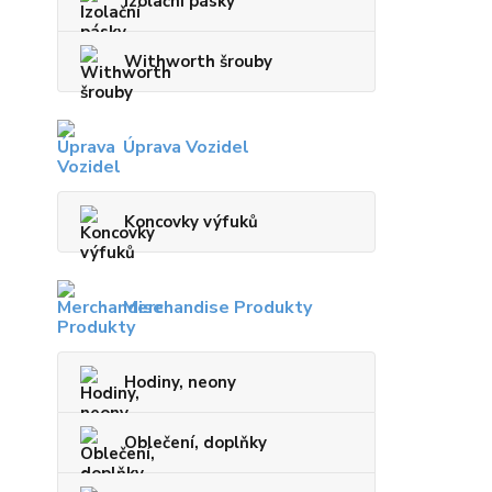
Izolační pásky
Withworth šrouby
Úprava Vozidel
Koncovky výfuků
Merchandise Produkty
Hodiny, neony
Oblečení, doplňky