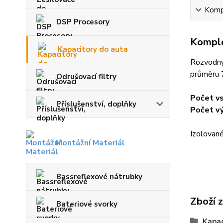
Kompl
DSP Procesory
Komple
Kapacitory do auta
Rozvodný 
průměru 7
Odrušovací filtry
Počet vs
Příslušenství, doplňky
Počet vý
Izolované
Montážní Materiál
Bassreflexové nátrubky
Zboží 
Bateriové svorky
Kapac