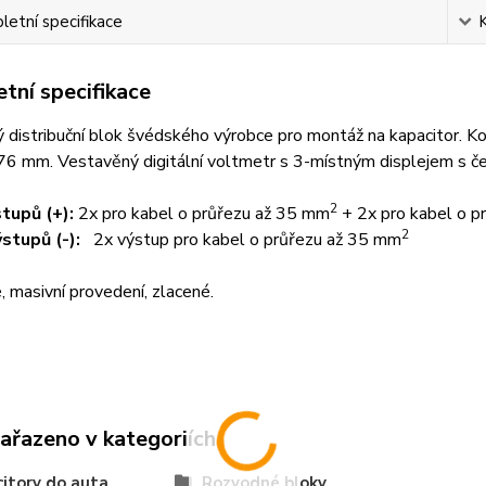
etní specifikace
tní specifikace
distribuční blok švédského výrobce pro montáž na kapacitor. Ko
6 mm. Vestavěný digitální voltmetr s 3-místným displejem s če
2
tupů (+):
2x pro kabel o průřezu až 35 mm
+ 2x pro kabel o p
2
stupů (-):
2x výstup pro kabel o průřezu až 35 mm
, masivní provedení, zlacené.
zařazeno v kategoriích
itory do auta
Rozvodné bloky