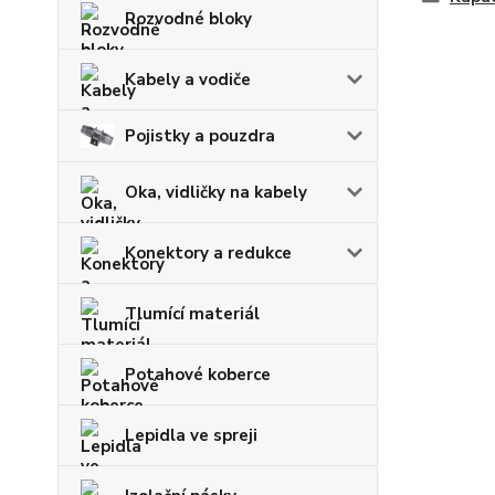
Rozvodné bloky
Kabely a vodiče
Pojistky a pouzdra
Oka, vidličky na kabely
Konektory a redukce
Tlumící materiál
Potahové koberce
Lepidla ve spreji