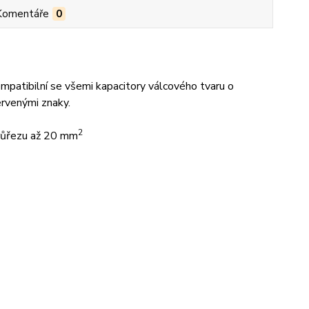
Komentáře
0
mpatibilní se všemi kapacitory válcového tvaru o
rvenými znaky.
2
růřezu až 20 mm