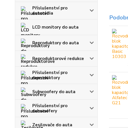
Příslušenství pro
autorádia
Podobn
LCD monitory do auta
Reproduktory do auta
Reproduktorové redukce
Příslušenství pro
reproduktory
Subwoofery do auta
Příslušenství pro
subwoofery
Zesilovače do auta