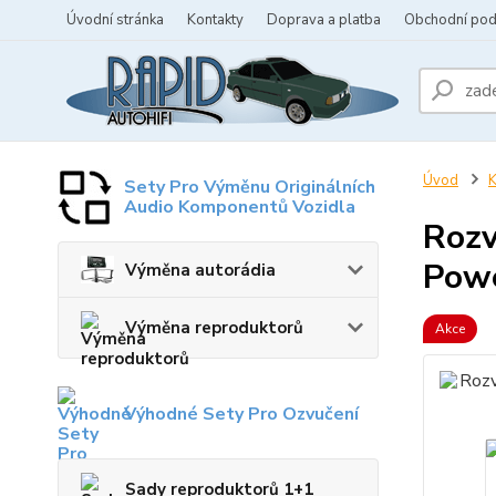
Úvodní stránka
Kontakty
Doprava a platba
Obchodní po
Úvod
K
Sety Pro Výměnu Originálních
Audio Komponentů Vozidla
Rozv
Powe
Výměna autorádia
Výměna reproduktorů
Akce
Výhodné Sety Pro Ozvučení
Sady reproduktorů 1+1