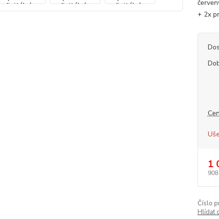
červen
+ 2x p
Dos
Dob
Cen
Uše
1 
908
Číslo p
Hlídat 