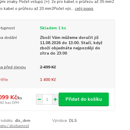
ými znaky. Počet vstupů (+): 2x pro kabel o průřezu až 35 mm2
ro kabel o průřezu až 20 mm2Počet výs...
celý popis
tupnost
Skladem 1 ks
a dodání
Zboží Vám můžeme doručit již
11.08.2026 do 13:00. Stačí, když
zboží objednáte nejpozději do
zítra do 23:00
a před slevou
2 499 Kč
tříte
1 400 Kč
099 Kč
/
ks
Přidat do košíku
 Kč
bez DPH
roduktu:
dls_dvm
Výrobce:
DLS
cenu / dostupnost