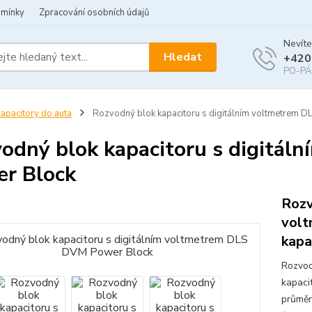
dmínky
Zpracování osobních údajů
Nevíte
Hledat
+420
PO-PÁ 
apacitory do auta
Rozvodný blok kapacitoru s digitálním voltmetrem 
odný blok kapacitoru s digitá
r Block
Rozv
volt
kapa
Rozvod
kapaci
průměr