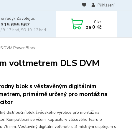
Přihlášení
 si rady? Zavolejte.
0
ks
 315 695 567
za
0 Kč
/ 9-17 hod, SO 10-12 hod
DLS DVM Power Block
lním voltmetrem DLS DVM
odný blok s věstavěným digitálním
metrem, primárně určený pro montáž na
citor
ný distribuční blok švédského výrobce pro montáž na
tor. Kompatibilní se všemi kapacitory válcového tvaru o
u 76 mm. Vestavěný digitální voltmetr s 3-místným displejem s