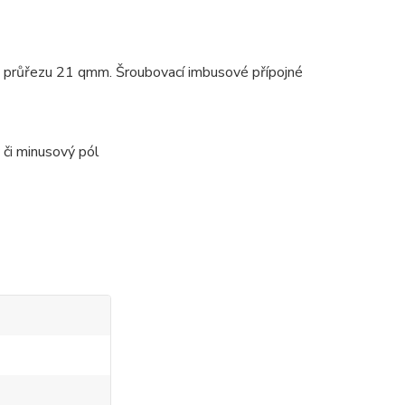
do průřezu 21 qmm. Šroubovací imbusové přípojné
 či minusový pól