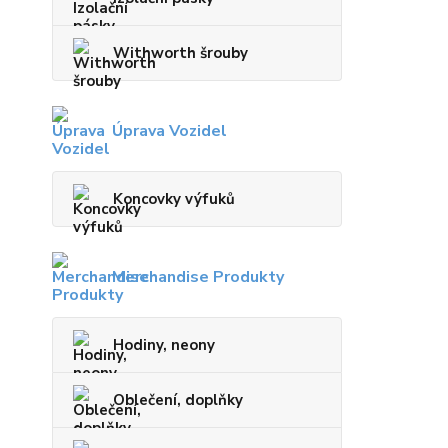
Withworth šrouby
Úprava Vozidel
Koncovky výfuků
Merchandise Produkty
Hodiny, neony
Oblečení, doplňky