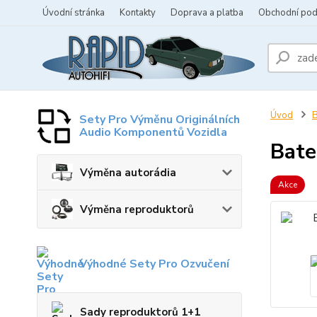
Úvodní stránka
Kontakty
Doprava a platba
Obchodní po
Úvod
B
Sety Pro Výměnu Originálních
Audio Komponentů Vozidla
Bate
Výměna autorádia
Akce
Výměna reproduktorů
Výhodné Sety Pro Ozvučení
Sady reproduktorů 1+1