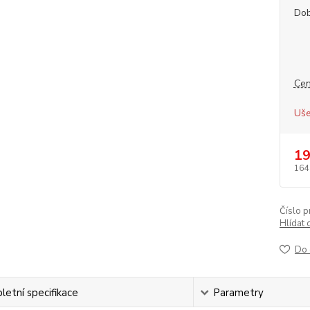
Dob
Cen
Uše
19
164
Číslo p
Hlídat 
Do 
etní specifikace
Parametry