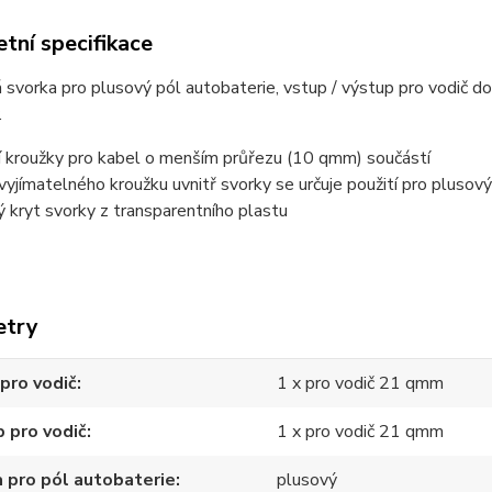
tní specifikace
 svorka pro plusový pól autobaterie, vstup / výstup pro vodič 
.
í kroužky pro kabel o menším průřezu (10 qmm) součástí
vyjímatelného kroužku uvnitř svorky se určuje použití pro plusový
ý kryt svorky z transparentního plastu
etry
pro vodič
1 x pro vodič 21 qmm
 pro vodič
1 x pro vodič 21 qmm
 pro pól autobaterie
plusový