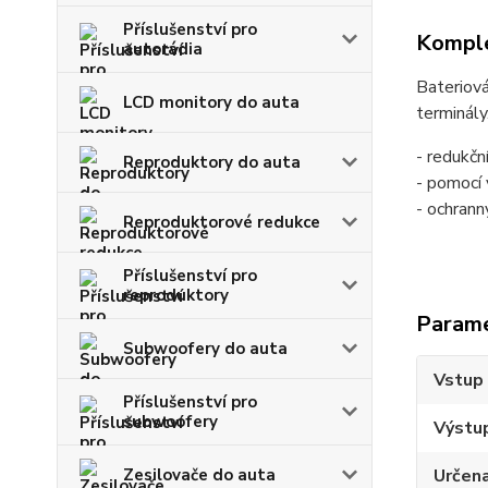
Příslušenství pro
Komple
autorádia
Bateriová
LCD monitory do auta
terminály
- redukčn
Reproduktory do auta
- pomocí 
- ochrann
Reproduktorové redukce
Příslušenství pro
reproduktory
Param
Subwoofery do auta
Vstup 
Příslušenství pro
subwoofery
Výstup
Zesilovače do auta
Určena