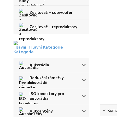
Zesilovač + subwoofer
Zesilovač + reproduktory
Hlavní Kategorie
Autorádia
Redukční rámečky
autorádií
ISO konektory pro
autorádia
Kompl
Autoantény