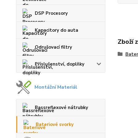
DSP Procesory
Kapacitory do auta
Zboží 
Odrušovací filtry
Bater
Příslušenství, doplňky
Montážní Materiál
Bassreflexové nátrubky
Bateriové svorky