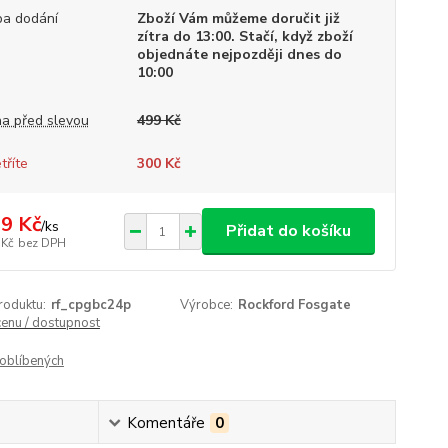
a dodání
Zboží Vám můžeme doručit již
zítra do 13:00. Stačí, když zboží
objednáte nejpozději dnes do
10:00
a před slevou
499 Kč
tříte
300 Kč
9 Kč
/
ks
Přidat do košíku
 Kč
bez DPH
roduktu:
rf_cpgbc24p
Výrobce:
Rockford Fosgate
cenu / dostupnost
oblíbených
Komentáře
0