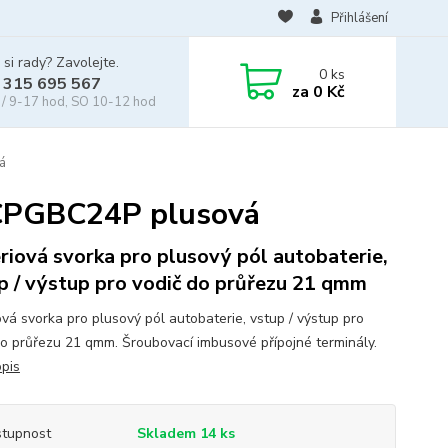
Přihlášení
 si rady? Zavolejte.
0
ks
 315 695 567
za
0 Kč
/ 9-17 hod, SO 10-12 hod
á
 CPGBC24P plusová
riová svorka pro plusový pól autobaterie,
p / výstup pro vodič do průřezu 21 qmm
ová svorka pro plusový pól autobaterie, vstup / výstup pro
do průřezu 21 qmm. Šroubovací imbusové přípojné terminály.
opis
tupnost
Skladem 14 ks