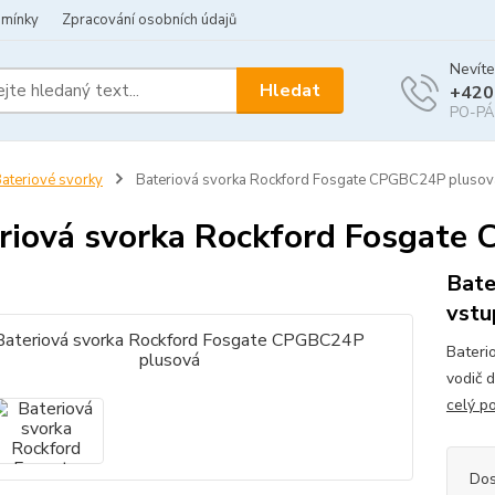
dmínky
Zpracování osobních údajů
Nevíte
Hledat
+420
PO-PÁ 
ateriové svorky
Bateriová svorka Rockford Fosgate CPGBC24P plusov
riová svorka Rockford Fosgate
Bate
vstu
Bateri
vodič 
celý p
Dos