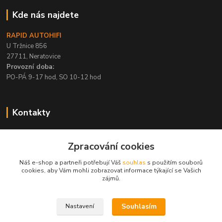
Kde nás najdete
RAPID AUTOHIFI
U Tržnice 856
27711, Neratovice
Provozní doba:
PO-PÁ 9-17 hod, SO 10-12 hod
Kontakty
+420 315 695 567
Zpracování cookies
PO-PÁ / 9-17 hod, SO 10-12 hod
Náš e-shop a partneři potřebují Váš
souhlas
s použitím souborů
info@rapid-autohifi.com
cookies, aby Vám mohli zobrazovat informace týkající se Vašich
zájmů.
Souhlasím
Nastavení