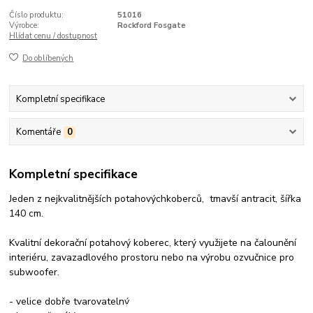
Číslo produktu:
51016
Výrobce:
Rockford Fosgate
Hlídat cenu / dostupnost
Do oblíbených
Kompletní specifikace
Komentáře
0
Kompletní specifikace
Jeden z nejkvalitnějších potahovýchkoberců, tmavší antracit, šířka
140 cm.
Kvalitní dekorační potahový koberec, který využijete na čalounění
interiéru, zavazadlového prostoru nebo na výrobu ozvučnice pro
subwoofer.
- velice dobře tvarovatelný