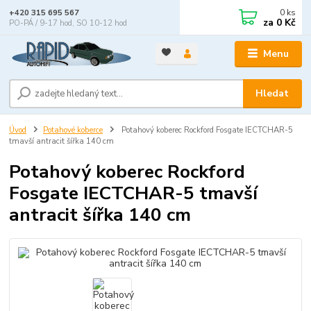
0
ks
+420 315 695 567
za
0 Kč
PO-PÁ / 9-17 hod, SO 10-12 hod
Menu
Hledat
Úvod
Potahové koberce
Potahový koberec Rockford Fosgate IECTCHAR-5
tmavší antracit šířka 140 cm
Potahový koberec Rockford
Fosgate IECTCHAR-5 tmavší
antracit šířka 140 cm