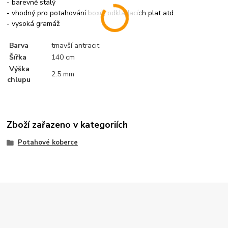
- barevně stálý
- vhodný pro potahování boxů, odkládacích plat atd.
- vysoká gramáž
Barva
tmavší antracit
Šířka
140 cm
Výška
2.5 mm
chlupu
Zboží zařazeno v kategoriích
Potahové koberce