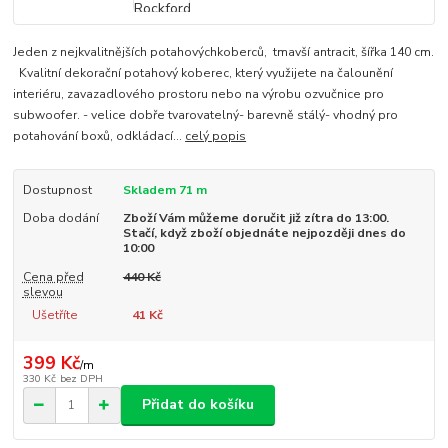
Jeden z nejkvalitnějších potahovýchkoberců, tmavší antracit, šířka 140 cm.
Kvalitní dekorační potahový koberec, který využijete na čalounění
interiéru, zavazadlového prostoru nebo na výrobu ozvučnice pro
subwoofer. - velice dobře tvarovatelný- barevně stálý- vhodný pro
potahování boxů, odkládací...
celý popis
Dostupnost
Skladem 71 m
Doba dodání
Zboží Vám můžeme doručit již zítra do 13:00.
Stačí, když zboží objednáte nejpozději dnes do
10:00
Cena před
440 Kč
slevou
Ušetříte
41 Kč
399 Kč
/
m
330 Kč
bez DPH
Přidat do košíku